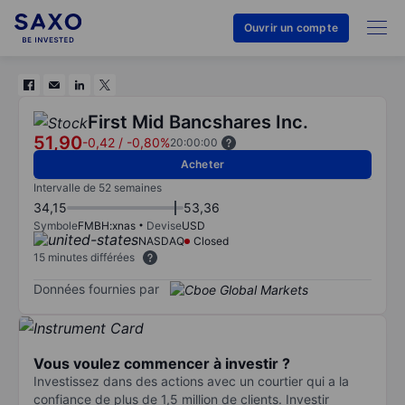
Ouvrir un compte
First Mid Bancshares Inc.
51,90
-0,42
/
-0,80%
20:00:00
Acheter
Intervalle de 52 semaines
34,15
53,36
Symbole
FMBH:xnas
Devise
USD
NASDAQ
Closed
15 minutes différées
Données fournies par
Vous voulez commencer à investir ?
Investissez dans des actions avec un courtier qui a la
confiance de plus de 1,5 million de clients. Investir