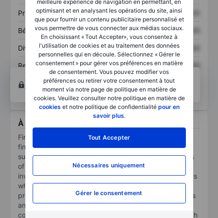
meilleure expérience de navigation en permettant, en
optimisant et en analysant les opérations du site, ainsi
Prix / ventes
XXXXXXX
XXXXXXX
que pour fournir un contenu publicitaire personnalisé et
vous permettre de vous connecter aux médias sociaux.
Bénéfice par action
XXXXXXX
XXXXXXX
En choisissant « Tout Accepter», vous consentez à
l'utilisation de cookies et au traitement des données
Dividende par action
XXXXXXX
XXXXXXX
personnelles qui en découle. Sélectionnez « Gérer le
consentement » pour gérer vos préférences en matière
Rendement des
XXXXXXX
XXXXXXX
de consentement. Vous pouvez modifier vos
capitaux propres
Ouvrir un compte
pour accéder à d’autres outils
préférences ou retirer votre consentement à tout
techniques et d’analyses.
moment via notre page de politique en matière de
cookies. Veuillez consulter notre politique en matière de
cookies
et notre politique de confidentialité
pour en
savoir plus
.
À propos First Mid Bancshares Inc.
First Mid Bancshares Inc is a United States based
Tout Accepter
financial holding company. Through its wholly-owned
subsidiary, First Mid Bank, it is engaged in the business
Nécessaires uniquement
of banking. The Company offers trust, farm services,
investment services, and retirement planning through its
wholly owned subsidiary, it also provides data
Gérer le consentement
processing services to affiliates and insurance products
and services to customers through its subsidiary. The
company's operations cover community banking, wealth