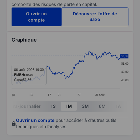
comporte des risques de perte en capital.
Ouvrir un
Découvrez l'offre de
Saxo
compte
Graphique
Chart
52,50
52,32
Line chart with 286 data points.
51,00
The chart has 1 X axis displaying categories.
06-août-2026 19:30
49,50
FMBH:xnas
The chart has 1 Y axis displaying values. Data ranges 
Close
51,86
48,00
juil.
13
17
21
27
31
août
End of interactive chart.
Intra-journalier
1S
1M
3M
6M
1A
3A
Ouvrir un compte
pour accéder à d’autres outils
techniques et d’analyses.