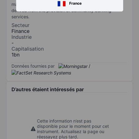
France
management and insurance services. Key revenue is
derived from the provision of community banking
services.
Secteur
Finance
Industrie
-
Capitalisation
1bn
Données fournies par
/
D’autres étaient intéressés par
Cette information n’est pas
disponible pour le moment pour cet
instrument. Actualisez la page ou
réessayez plus tard.