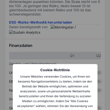
Aktienanlagen auswirken könnten. Die Skala reicht von 0
bis 100. Je geringer das Risiko, desto besser (0 ist
gleichbedeutend mit keinem Risiko und 100 ist das
schwerwiegendste).
ESG-Risiko-Methodik herunterladen
Daten bereitgestellt von
/
Finanzdaten
Q1
Q2
Gewinn- und Verlustrechnung
Cookie-Richtlinie
Umsatz
XXXXXXX
XXXXXXX
Unsere Websites verwenden Cookies, um Ihnen ein
EBITDA
XXXXXXX
XXXXXXX
besseres Navigationserlebnis zu bieten, indem sie den
Betrieb der Website ermöglichen, optimieren und
Nettoeinkommen
XXXXXXX
XXXXXXX
analysieren, sowie um personalisierte Werbeinhalte
bereitzustellen und Ihnen die Verbindung zu sozialen
Bilanz
Medien zu ermöglichen. Indem Sie "Alle Cookies
akzeptieren" wählen, stimmen Sie der Verwendung von
Gesamtvermögen
XXXXXXX
XXXXXXX