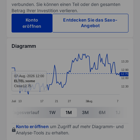
verbunden. Sie können einen Teil oder den gesamten
Betrag Ihrer Investition verlieren.
Konto
Entdecken Sie das Saxo-
Angebot
eröffnen
Diagramm
Chart
13.20
Line chart with 104 data points.
12.90
12.75
The chart has 1 X axis displaying categories.
07-Aug.-2026 12:00
12.60
ELTEL:xome
The chart has 1 Y axis displaying values. Data ranges 
Close
12.75
12.30
Juli
13
17
21
27
31
Aug.
7
End of interactive chart.
Tagesverlauf
1W
1M
3M
6M
1J
3J
Konto eröffnen
um Zugriff auf mehr Diagramm- und
Analyse-Tools zu erhalten.