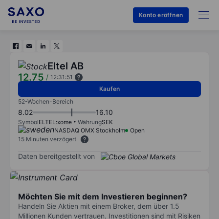
Konto eröffnen
Eltel AB
12.75
/
12:31:51
Kaufen
52-Wochen-Bereich
8.02
16.10
Symbol
ELTEL:xome
Währung
SEK
NASDAQ OMX Stockholm
Open
15 Minuten verzögert
Daten bereitgestellt von
Möchten Sie mit dem Investieren beginnen?
Handeln Sie Aktien mit einem Broker, dem über 1.5
Millionen Kunden vertrauen. Investitionen sind mit Risiken