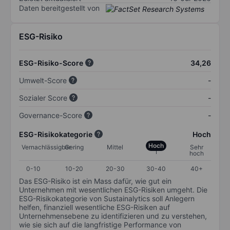
Daten bereitgestellt von
ESG-Risiko
ESG-Risiko-Score
34,26
Umwelt-Score
-
Sozialer Score
-
Governance-Score
-
ESG-Risikokategorie
Hoch
Hoch
Vernachlässigbar
Gering
Mittel
Sehr
hoch
0-10
10-20
20-30
30-40
40+
Das ESG-Risiko ist ein Mass dafür, wie gut ein
Unternehmen mit wesentlichen ESG-Risiken umgeht. Die
ESG-Risikokategorie von Sustainalytics soll Anlegern
helfen, finanziell wesentliche ESG-Risiken auf
Unternehmensebene zu identifizieren und zu verstehen,
wie sie sich auf die langfristige Performance von