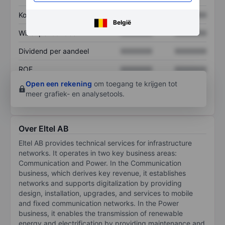
Koers/omzetratio
XXXXXXX
XXXXXXX
België
Winst per aandeel
XXXXXXX
XXXXXXX
Dividend per aandeel
XXXXXXX
XXXXXXX
ROE
XXXXXXX
XXXXXXX
Open een rekening
om toegang te krijgen tot
meer grafiek- en analysetools.
Over Eltel AB
Eltel AB provides technical services for infrastructure
networks. It operates in two key business areas:
Communication and Power. In the Communication
business, which derives key revenue, it establishes
networks and supports digitalization by providing
design, installation, upgrades, and services to mobile
and fixed communication networks. In the Power
business, it enables the transmission of renewable
energy and electrification by providing maintenance and