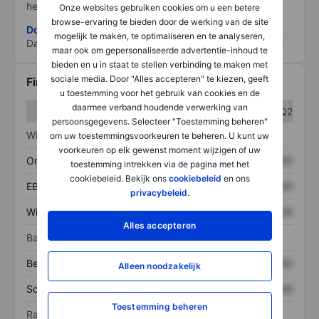
het grootste risico).
Onze websites gebruiken cookies om u een betere
browse-ervaring te bieden door de werking van de site
Download de ESG-risicomethodologie
mogelijk te maken, te optimaliseren en te analyseren,
Data provided by
/
maar ook om gepersonaliseerde advertentie-inhoud te
bieden en u in staat te stellen verbinding te maken met
sociale media. Door "Alles accepteren" te kiezen, geeft
Financiële gegevens
u toestemming voor het gebruik van cookies en de
daarmee verband houdende verwerking van
Q1
Q2
persoonsgegevens. Selecteer "Toestemming beheren"
Winst/verlies
om uw toestemmingsvoorkeuren te beheren. U kunt uw
voorkeuren op elk gewenst moment wijzigen of uw
Omzet
XXXXXXX
XXXXXXX
toestemming intrekken via de pagina met het
cookiebeleid. Bekijk ons
cookiebeleid
en ons
EBITDA
XXXXXXX
XXXXXXX
privacybeleid
.
Winst
XXXXXXX
XXXXXXX
Alles accepteren
Balans
Bezittingen
XXXXXXX
XXXXXXX
Alleen noodzakelijk
Schulden
XXXXXXX
XXXXXXX
Toestemming beheren
Ratio's