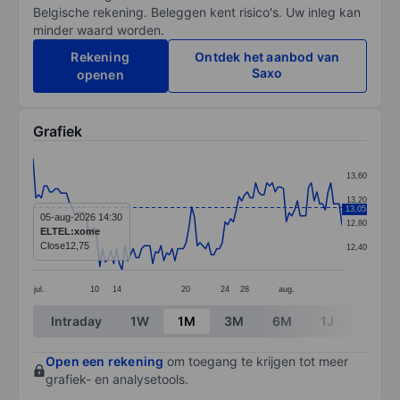
Belgische rekening. Beleggen kent risico's. Uw inleg kan
minder waard worden.
Rekening
Ontdek het aanbod van
Saxo
openen
Grafiek
Chart
13,60
Line chart with 112 data points.
13,20
13,05
The chart has 1 X axis displaying categories.
05-aug-2026 14:30
12,80
ELTEL:xome
The chart has 1 Y axis displaying values. Data ranges 
Close
12,75
12,40
jul.
10
14
20
24
28
aug.
End of interactive chart.
Intraday
1W
1M
3M
6M
1J
3J
Open een rekening
om toegang te krijgen tot meer
grafiek- en analysetools.