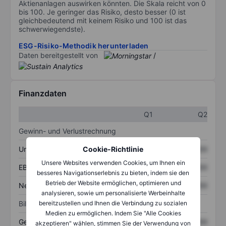
Aktienanlagen auswirken könnten. Die Skala reicht von 0
bis 100. Je geringer das Risiko, desto besser (0 ist
gleichbedeutend mit keinem Risiko und 100 ist das
schwerwiegendste).
ESG-Risiko-Methodik herunterladen
Daten bereitgestellt von
/
Finanzdaten
Q1
Q2
Gewinn- und Verlustrechnung
Umsatz
XXXXXXX
XXXXXXX
Cookie-Richtlinie
Unsere Websites verwenden Cookies, um Ihnen ein
EBITDA
XXXXXXX
XXXXXXX
besseres Navigationserlebnis zu bieten, indem sie den
Betrieb der Website ermöglichen, optimieren und
Nettoeinkommen
XXXXXXX
XXXXXXX
analysieren, sowie um personalisierte Werbeinhalte
Bilanz
bereitzustellen und Ihnen die Verbindung zu sozialen
Medien zu ermöglichen. Indem Sie "Alle Cookies
Gesamtvermögen
XXXXXXX
XXXXXXX
akzeptieren" wählen, stimmen Sie der Verwendung von