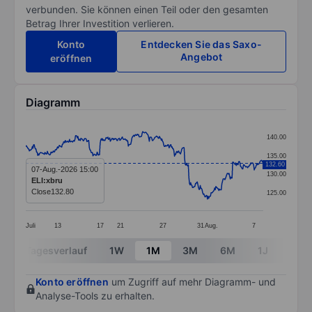
verbunden. Sie können einen Teil oder den gesamten
Betrag Ihrer Investition verlieren.
Konto
Entdecken Sie das Saxo-
Angebot
eröffnen
Diagramm
Chart
140.00
Line chart with 397 data points.
135.00
132.60
The chart has 1 X axis displaying categories.
07-Aug.-2026 15:00
130.00
ELI:xbru
The chart has 1 Y axis displaying values. Data ranges f
Close
132.80
125.00
Juli
13
17
21
27
31
Aug.
7
End of interactive chart.
Tagesverlauf
1W
1M
3M
6M
1J
3J
Konto eröffnen
um Zugriff auf mehr Diagramm- und
Analyse-Tools zu erhalten.