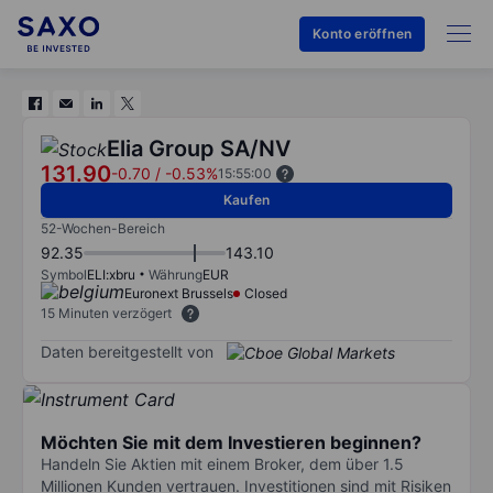
Konto eröffnen
Elia Group SA/NV
131.90
-0.70
/
-0.53%
15:55:00
Kaufen
52-Wochen-Bereich
92.35
143.10
Symbol
ELI:xbru
Währung
EUR
Euronext Brussels
Closed
15 Minuten verzögert
Daten bereitgestellt von
Möchten Sie mit dem Investieren beginnen?
Handeln Sie Aktien mit einem Broker, dem über 1.5
Millionen Kunden vertrauen. Investitionen sind mit Risiken