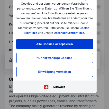
Cookies und der damit verbundenen Verarbeitung
Gesamtschulden
XXXXXXX
XXXXXXX
personenbezogener Daten zu. Wählen Sie "Einwilligung
verwalten", um Ihre Einwilligungseinstellungen zu
Verhältnisse
verwalten. Sie können Ihre Präferenzen ändern oder Ihre
Zustimmung jederzeit auf der Seite mit den Cookie-
Kurs/Umsatz
XXXXXXX
XXXXXXX
Richtlinien widerrufen. Bitte lesen Sie unsere
Cookie-
Gewinn je Aktie
XXXXXXX
XXXXXXX
Richtlinie
und unsere
Datenschutzrichtlinie
.
Dividende je Aktie
XXXXXXX
XXXXXXX
Alle Cookies akzeptieren
Eigenkapitalrendite
XXXXXXX
XXXXXXX
Konto eröffnen
um Zugriff auf mehr Diagramm-
Nur notwendige Cookies
und Analyse-Tools zu erhalten.
Einwilligung verwalten
Über Elia Group SA/NV
Elia Group SA/NV is a utility company that owns and
Schweiz
develops electric grids in Central Europe. Elia maintains
and operates high-voltage equipment and infrastructure
projects, such as power lines, cables, and transformers.
The company mainly generates revenue by serving as