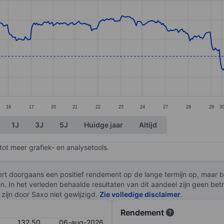
ories.
. Data ranges from 123 to 141.1.
16
17
20
21
22
23
24
27
28
29
3
1J
3J
5J
Huidge jaar
Altijd
ot meer grafiek- en analysetools.
rt doorgaans een positief rendement op de lange termijn op, maar br
en. In het verleden behaalde resultaten van dit aandeel zijn geen be
zijn door Saxo niet gewijzigd.
Zie volledige disclaimer
.
Rendement
132,50
06-aug-2026