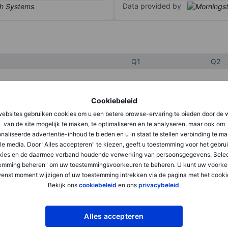
Data provided by
Q1
Q2
XXXXXXX
XXXXXXX
Cookiebeleid
ebsites gebruiken cookies om u een betere browse-ervaring te bieden door de 
XXXXXXX
XXXXXXX
van de site mogelijk te maken, te optimaliseren en te analyseren, maar ook om
XXXXXXX
XXXXXXX
naliseerde advertentie-inhoud te bieden en u in staat te stellen verbinding te m
le media. Door "Alles accepteren" te kiezen, geeft u toestemming voor het gebru
kies en de daarmee verband houdende verwerking van persoonsgegevens. Selec
emming beheren" om uw toestemmingsvoorkeuren te beheren. U kunt uw voorke
XXXXXXX
XXXXXXX
enst moment wijzigen of uw toestemming intrekken via de pagina met het cooki
Bekijk ons
cookiebeleid
en ons
privacybeleid
.
XXXXXXX
XXXXXXX
Alles accepteren
XXXXXXX
XXXXXXX