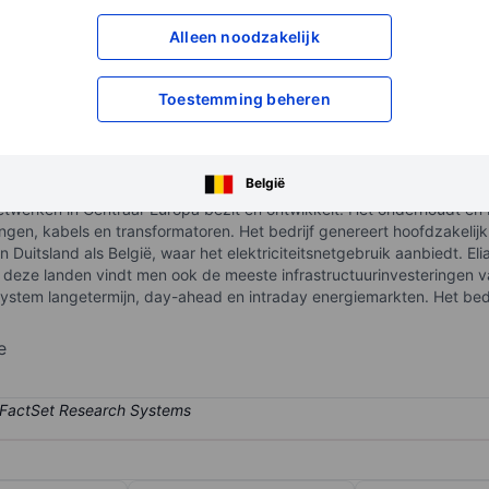
XXXXXXX
XXXXXXX
Alleen noodzakelijk
XXXXXXX
XXXXXXX
Open een rekening
om toegang te kr
Toestemming beheren
XXXXXXX
XXXXXXX
België
e netwerken in Centraal-Europa bezit en ontwikkelt. Het onderhoudt e
dingen, kabels en transformatoren. Het bedrijf genereert hoofdzakelij
n Duitsland als België, waar het elektriciteitsnetgebruik aanbiedt. Eli
 deze landen vindt men ook de meeste infrastructuurinvesteringen van
a System langetermijn, day-ahead en intraday energiemarkten. Het bed
e