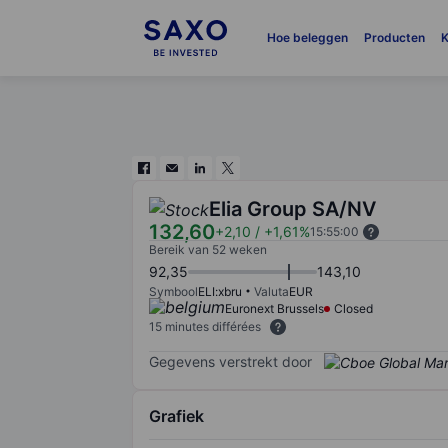
Hoe beleggen
Producten
K
Elia Group SA/NV
132,60
+2,10
/
+1,61%
15:55:00
Bereik van 52 weken
92,35
143,10
Symbool
ELI:xbru
Valuta
EUR
Euronext Brussels
Closed
15 minutes différées
Gegevens verstrekt door
Grafiek
Chart