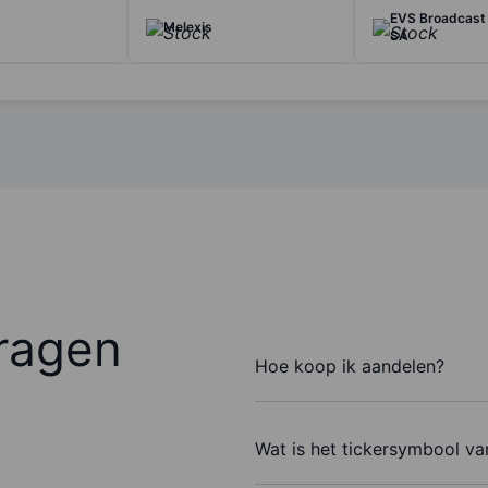
EVS Broadcast
Melexis
SA
ragen
Hoe koop ik aandelen?
Wat is het tickersymbool v