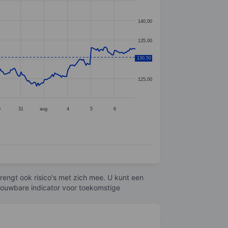
140,00
135,00
130,50
130,00
125,00
0
31
aug.
4
5
6
engt ook risico's met zich mee. U kunt een
trouwbare indicator voor toekomstige