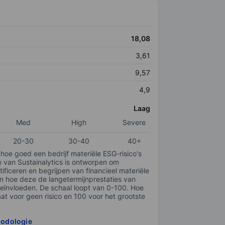
18,08
3,61
9,57
4,9
Laag
Med
High
Severe
20-30
30-40
40+
 hoe goed een bedrijf materiële ESG-risico's
e van Sustainalytics is ontworpen om
tificeren en begrijpen van financieel materiële
en hoe deze de langetermijnprestaties van
ïnvloeden. De schaal loopt van 0-100. Hoe
taat voor geen risico en 100 voor het grootste
hodologie