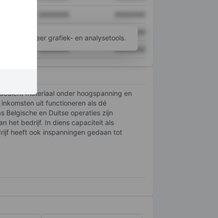
XXXXXXX
XXXXXXX
XXXXXXX
XXXXXXX
ijgen tot meer grafiek- en analysetools.
XXXXXXX
XXXXXXX
n bedient materiaal onder hoogspanning en
k inkomsten uit functioneren als dé
as Belgische en Duitse operaties zijn
 het bedrijf. In diens capaciteit als
rijf heeft ook inspanningen gedaan tot