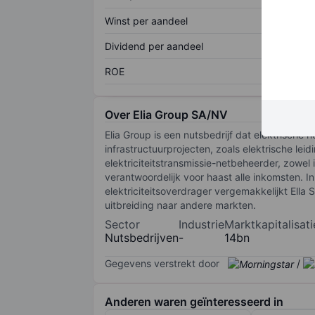
Winst per aandeel
Dividend per aandeel
ROE
Over Elia Group SA/NV
Elia Group is een nutsbedrijf dat elektrisch
infrastructuurprojecten, zoals elektrische lei
elektriciteitstransmissie-netbeheerder, zowel i
verantwoordelijk voor haast alle inkomsten. In
elektriciteitsoverdrager vergemakkelijkt Ell
uitbreiding naar andere markten.
Sector
Industrie
Marktkapitalisati
Nutsbedrijven
-
14bn
Gegevens verstrekt door
/
Anderen waren geïnteresseerd in