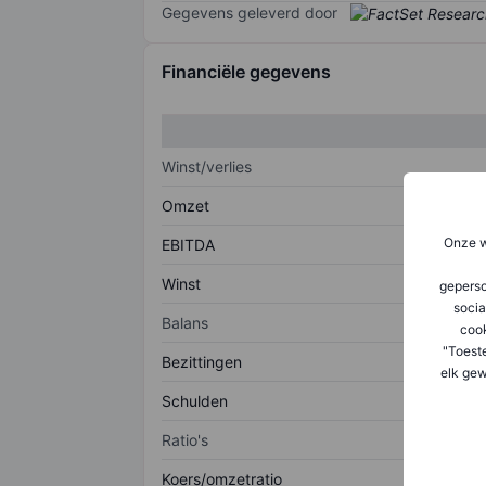
Gegevens geleverd door
Financiële gegevens
Winst/verlies
Omzet
Onze w
EBITDA
Winst
geperso
socia
Balans
coo
"Toest
Bezittingen
elk gew
Schulden
Ratio's
Koers/omzetratio