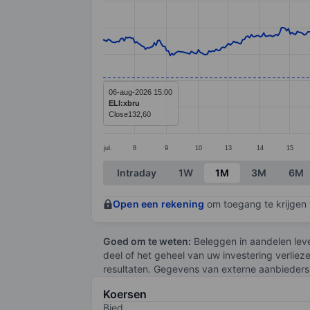
Line chart with 398 data points.
The chart has 1 X axis displaying categ
The chart has 1 Y axis displaying values
06-aug-2026 15:00
ELI:xbru
Close
132,60
jul.
8
9
10
13
14
15
End of interactive chart.
Intraday
1W
1M
3M
6M
Open een rekening
om toegang te krijgen t
Goed om te weten:
Beleggen in aandelen leve
deel of het geheel van uw investering verliez
resultaten. Gegevens van externe aanbieders 
Koersen
Bied