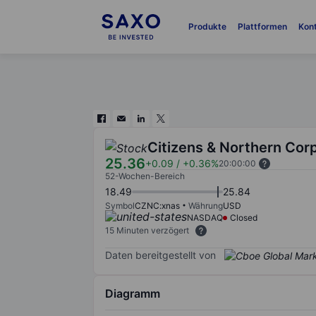
Produkte
Plattformen
Kon
Citizens & Northern Cor
25.36
+0.09
/
+0.36%
20:00:00
52-Wochen-Bereich
18.49
25.84
Symbol
CZNC:xnas
Währung
USD
NASDAQ
Closed
15 Minuten verzögert
Daten bereitgestellt von
Diagramm
Chart