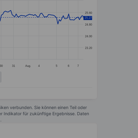
25.60
25.27
24.80
24.00
23.20
30
31
Aug.
4
5
6
7
Risiken verbunden. Sie können einen Teil oder
r Indikator für zukünftige Ergebnisse. Daten
n
.