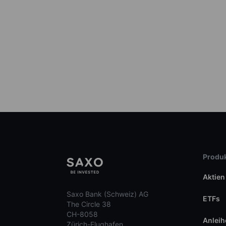
Produk
Aktien
Saxo Bank (Schweiz) AG
ETFs
The Circle 38
CH-8058
Anleih
Zürich-Flughafen