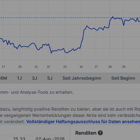
ories.
s. Data ranges from 22.61 to 25.73.
17
20
21
22
23
24
27
28
29
6M
1J
3J
5J
Seit Jahresbeginn
Seit Beginn
mm- und Analyse-Tools zu erhalten.
 dazu, langfristig positive Renditen zu bieten, aber sie ist auch mit 
ie vergangenen Wertentwicklungen dieser Aktie sind kein verlässliche
ht verändert.
Vollständiger Haftungsausschluss für Daten ansehe
Renditen
25.33
07-Aug.-2026