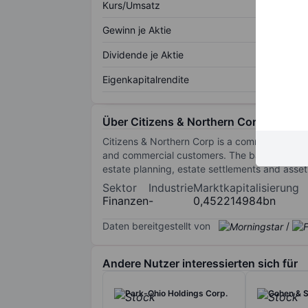
Kurs/Umsatz
Gewinn je Aktie
Dividende je Aktie
Eigenkapitalrendite
Über Citizens & Northern Corp
Citizens & Northern Corp is a community bank 
and commercial customers. The bank also maint
estate planning, estate settlements and ass
Sektor
Industrie
Marktkapitalisierung
Finanzen
-
0,452214984bn
Daten bereitgestellt von
/
Andere Nutzer interessierten sich für
Park-Ohio Holdings Corp.
Cohen & S