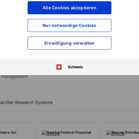
XXXXXXX
XXXXXXX
Alle Cookies akzeptieren
XXXXXXX
XXXXXXX
XXXXXXX
XXXXXXX
Nur notwendige Cookies
Konto eröffnen
um Zugriff auf mehr Di
XXXXXXX
XXXXXXX
Einwilligung verwalten
operating through its subsidiaries. It provides banking services, in
Schweiz
ains a trust division that provides a wide range of financial service
et management.
teers Inc.
Capitol Federal Financial
Amcon Distribu