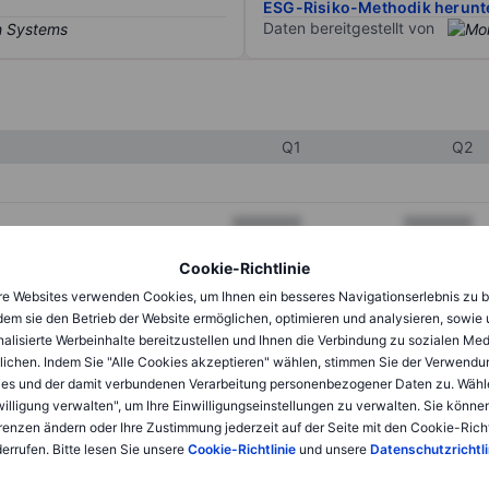
ESG-Risiko-Methodik herunt
Daten bereitgestellt von
Q1
Q2
XXXXXXX
XXXXXXX
XXXXXXX
XXXXXXX
Cookie-Richtlinie
e Websites verwenden Cookies, um Ihnen ein besseres Navigationserlebnis zu b
XXXXXXX
XXXXXXX
dem sie den Betrieb der Website ermöglichen, optimieren und analysieren, sowie
alisierte Werbeinhalte bereitzustellen und Ihnen die Verbindung zu sozialen Me
lichen. Indem Sie "Alle Cookies akzeptieren" wählen, stimmen Sie der Verwendu
XXXXXXX
XXXXXXX
es und der damit verbundenen Verarbeitung personenbezogener Daten zu. Wähl
willigung verwalten", um Ihre Einwilligungseinstellungen zu verwalten. Sie können
XXXXXXX
XXXXXXX
renzen ändern oder Ihre Zustimmung jederzeit auf der Seite mit den Cookie-Richt
errufen. Bitte lesen Sie unsere
Cookie-Richtlinie
und unsere
Datenschutzrichtli