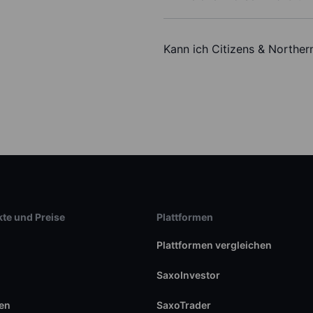
Kann ich Citizens & Norther
te und Preise
Plattformen
Plattformen vergleichen
SaxoInvestor
en
SaxoTrader