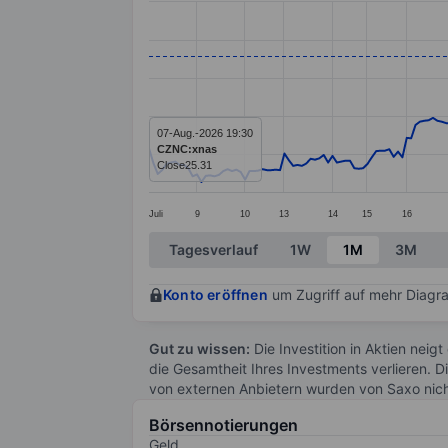
Line chart with 234 data points.
The chart has 1 X axis displaying categ
The chart has 1 Y axis displaying value
07-Aug.-2026 19:30
CZNC:xnas
Close
25.31
Juli
9
10
13
14
15
16
End of interactive chart.
Tagesverlauf
1W
1M
3M
Konto eröffnen
um Zugriff auf mehr Diagra
Gut zu wissen:
Die Investition in Aktien neigt
die Gesamtheit Ihres Investments verlieren. D
von externen Anbietern wurden von Saxo nic
Börsennotierungen
Geld