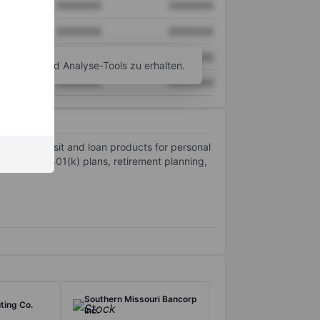
XXXXXXX
XXXXXXX
XXXXXXX
XXXXXXX
XXXXXXX
XXXXXXX
agramm- und Analyse-Tools zu erhalten.
XXXXXXX
XXXXXXX
cluding deposit and loan products for personal
s, such as 401(k) plans, retirement planning,
Southern Missouri Bancorp
ting Co.
Inc.