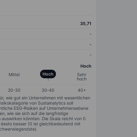
35,71
-
-
-
Hoch
Hoch
Mittel
Sehr
hoch
20-30
30-40
40+
für, wie gut ein Unternehmen mit wesentlichen
ikokategorie von Sustainalytics soll
sentliche ESG-Risiken auf Unternehmensebene
n, wie sie sich auf die langfristige
auswirken könnten. Die Skala reicht von 0
, desto besser (0 ist gleichbedeutend mit
schwerwiegendste).