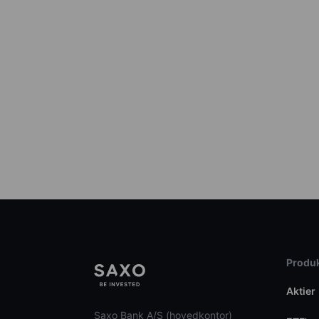
Produk
Aktier
Saxo Bank A/S (hovedkontor)