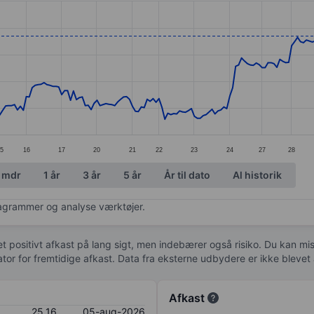
ories.
s. Data ranges from 22.61 to 25.73.
5
16
17
20
21
22
23
24
27
28
 mdr
1 år
3 år
5 år
År til dato
Al historik
diagrammer og analyse værktøjer.
 et positivt afkast på lang sigt, men indebærer også risiko. Du kan mist
kator for fremtidige afkast. Data fra eksterne udbydere er ikke bleve
Afkast
25,16
05-aug-2026