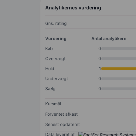
Analytikernes vurdering
Gns. rating
Vurdering
Antal analytikere
Køb
0
Overvægt
0
Hold
1
Undervægt
0
Sælg
0
Kursmål
Forventet afkast
Senest opdateret
Data leveret af