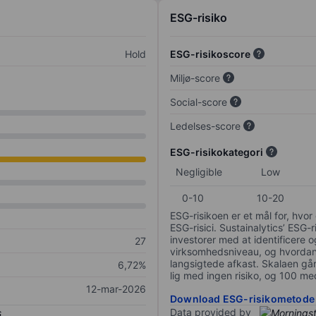
ESG-risiko
Hold
ESG-risikoscore
Miljø-score
Social-score
Ledelses-score
ESG-risikokategori
Negligible
Low
0-10
10-20
ESG-risikoen er et mål for, hv
ESG-risici. Sustainalytics’ ESG-r
investorer med at identificere og
27
virksomhedsniveau, og hvordan 
langsigtede afkast. Skalaen går f
6,72%
lig med ingen risiko, og 100 me
12-mar-2026
Download ESG-risikometode
Data provided by