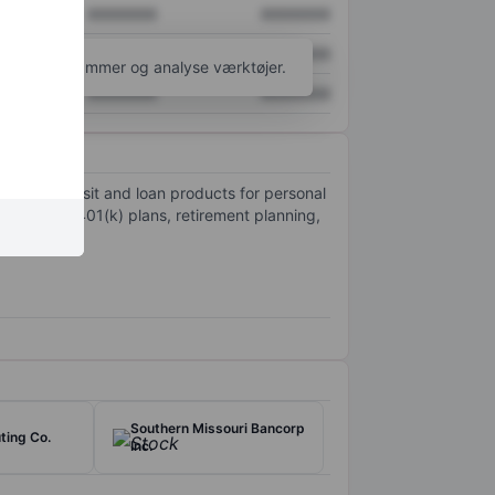
XXXXXXX
XXXXXXX
XXXXXXX
XXXXXXX
l flere diagrammer og analyse værktøjer.
XXXXXXX
XXXXXXX
cluding deposit and loan products for personal
s, such as 401(k) plans, retirement planning,
Southern Missouri Bancorp
ting Co.
Inc.