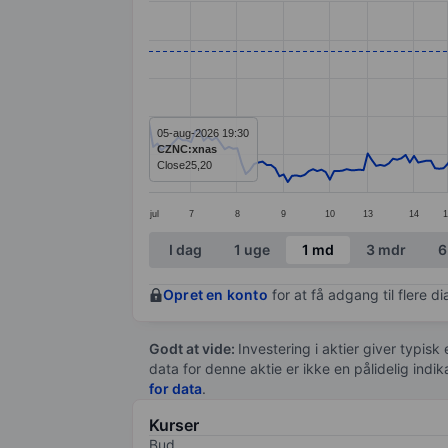
Line chart with 243 data points.
The chart has 1 X axis displaying categ
The chart has 1 Y axis displaying value
05-aug-2026 19:30
CZNC:xnas
Close
25,20
jul
7
8
9
10
13
14
1
End of interactive chart.
I dag
1 uge
1 md
3 mdr
6
Opret en konto
for at få adgang til flere 
Godt at vide:
Investering i aktier giver typisk
data for denne aktie er ikke en pålidelig indi
for data
.
Kurser
Bud