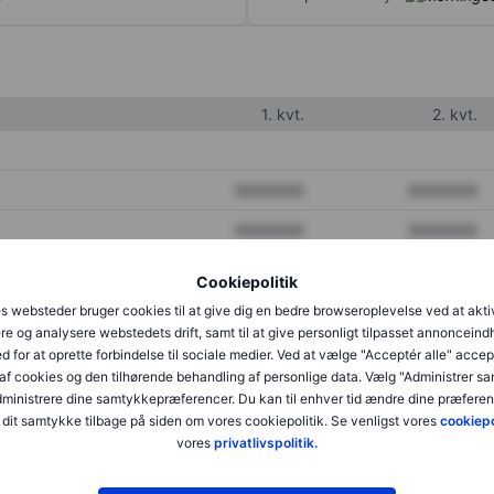
1. kvt.
2. kvt.
XXXXXXX
XXXXXXX
XXXXXXX
XXXXXXX
XXXXXXX
XXXXXXX
Cookiepolitik
s websteder bruger cookies til at give dig en bedre browseroplevelse ved at akti
re og analysere webstedets drift, samt til at give personligt tilpasset annonceind
XXXXXXX
XXXXXXX
d for at oprette forbindelse til sociale medier. Ved at vælge "Acceptér alle" accep
af cookies og den tilhørende behandling af personlige data. Vælg "Administrer s
XXXXXXX
XXXXXXX
administrere dine samtykkepræferencer. Du kan til enhver tid ændre dine præferenc
dit samtykke tilbage på siden om vores cookiepolitik. Se venligst vores
cookiepo
vores
privatlivspolitik.
XXXXXXX
XXXXXXX