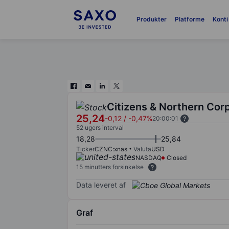
Produkter
Platforme
Konti
Citizens & Northern Cor
25,24
-0,12
/
-0,47%
20:00:01
52 ugers interval
18,28
25,84
Ticker
CZNC:xnas
Valuta
USD
NASDAQ
Closed
15 minutters forsinkelse
Data leveret af
Graf
Chart