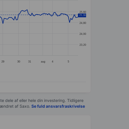
25,60
25,36
24,80
24,00
23,20
29
30
31
aug
4
5
e dele af eller hele din investering. Tidligere
t ændret af
Saxo
.
Se fuld ansvarsfraskrivelse