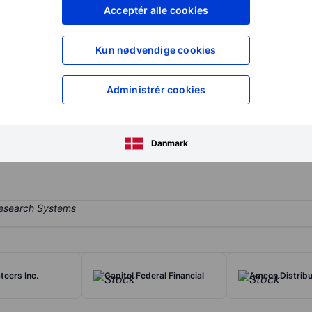
XXXXXXX
XXXXXXX
Acceptér alle cookies
XXXXXXX
XXXXXXX
Opret konto
for at få adgang ti
Kun nødvendige cookies
XXXXXXX
XXXXXXX
Administrér cookies
operating through its subsidiaries. It provides banking services, in
ains a trust division that provides a wide range of financial service
Danmark
et management.
teers Inc.
Capitol Federal Financial
Amcon Distribu