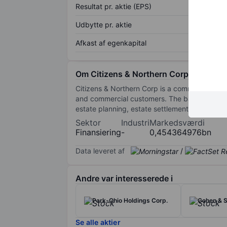
Resultat pr. aktie (EPS)
Udbytte pr. aktie
Afkast af egenkapital
Om Citizens & Northern Corp
Citizens & Northern Corp is a community bank 
and commercial customers. The bank also maint
estate planning, estate settlements and ass
Sektor
Industri
Markedsværdi
Finansiering
-
0,454364976bn
Data leveret af
/
Andre var interesserede i
Park-Ohio Holdings Corp.
Cohen & S
Se alle aktier