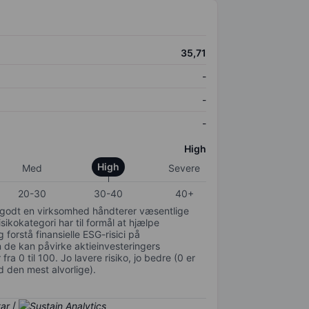
35,71
-
-
-
High
High
Med
Severe
20-30
30-40
40+
or godt en virksomhed håndterer væsentlige
isikokategori har til formål at hjælpe
 forstå finansielle ESG-risici på
de kan påvirke aktieinvesteringers
ra 0 til 100. Jo lavere risiko, jo bedre (0 er
d den mest alvorlige).
/