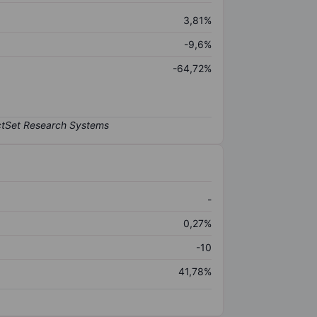
3,81%
-9,6%
-64,72%
-
0,27%
-10
41,78%