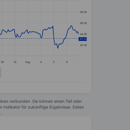
48.00
46.00
44.00
43.14
42.00
30
31
Aug.
4
5
6
Risiken verbunden. Sie können einen Teil oder
r Indikator für zukünftige Ergebnisse. Daten
n
.