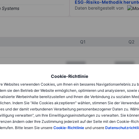
ESG-Risiko-Methodik herunt
Daten bereitgestellt von
Q1
Q2
XXXXXXX
XXXXXXX
XXXXXXX
XXXXXXX
Cookie-Richtlinie
e Websites verwenden Cookies, um Ihnen ein besseres Navigationserlebnis zu b
XXXXXXX
XXXXXXX
dem sie den Betrieb der Website ermöglichen, optimieren und analysieren, sowie
alisierte Werbeinhalte bereitzustellen und Ihnen die Verbindung zu sozialen Me
lichen. Indem Sie "Alle Cookies akzeptieren" wählen, stimmen Sie der Verwendu
XXXXXXX
XXXXXXX
es und der damit verbundenen Verarbeitung personenbezogener Daten zu. Wähl
willigung verwalten", um Ihre Einwilligungseinstellungen zu verwalten. Sie können
XXXXXXX
XXXXXXX
renzen ändern oder Ihre Zustimmung jederzeit auf der Seite mit den Cookie-Richt
errufen. Bitte lesen Sie unsere
Cookie-Richtlinie
und unsere
Datenschutzrichtli