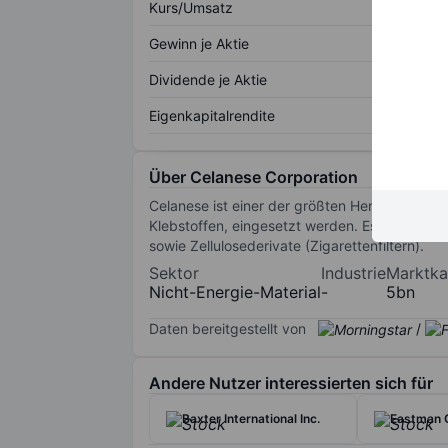
Kurs/Umsatz
Gewinn je Aktie
Dividende je Aktie
Eigenkapitalrendite
Über Celanese Corporation
Celanese ist einer der größten Hersteller vo
Klebstoffen, eingesetzt werden. Es stellt au
sowie Zellulosederivate (Zigarettenfiltern).
Sektor
Industrie
Marktkap
Nicht-Energie-Material
-
5bn
Daten bereitgestellt von
/
Andere Nutzer interessierten sich für
Baxter International Inc.
Eastman 