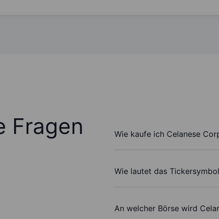
te Fragen
Wie kaufe ich Celanese Cor
Wie lautet das Tickersymbo
An welcher Börse wird Cela