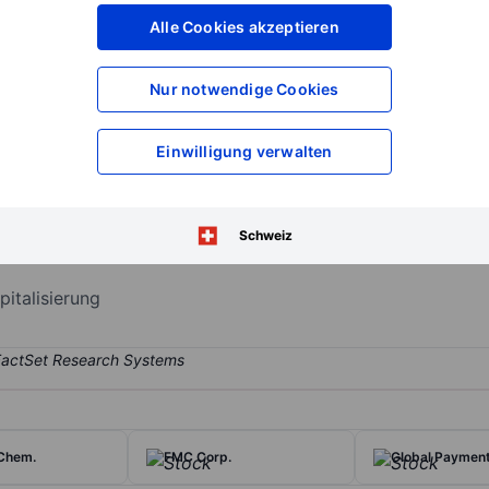
XXXXXXX
XXXXXXX
Alle Cookies akzeptieren
XXXXXXX
XXXXXXX
XXXXXXX
XXXXXXX
Nur notwendige Cookies
Konto eröffnen
um Zugriff auf mehr Di
XXXXXXX
XXXXXXX
Einwilligung verwalten
n Essigsäure und Chemikalienderivaten, die in verschiedenen Endmärk
Schweiz
ch Spezialpolymere her, die in den Endmärkten Automobil, Elektronik
italisierung
Chem.
FMC Corp.
Global Paymen