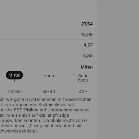
27,54
18,69
4,97
3,88
Mittel
Mittel
Hoch
Sehr
hoch
20-30
30-40
40+
für, wie gut ein Unternehmen mit wesentlichen
ikokategorie von Sustainalytics soll
sentliche ESG-Risiken auf Unternehmensebene
n, wie sie sich auf die langfristige
auswirken könnten. Die Skala reicht von 0
, desto besser (0 ist gleichbedeutend mit
schwerwiegendste).