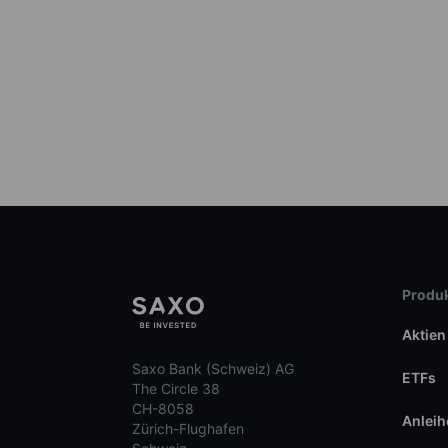
Produk
Aktien
Saxo Bank (Schweiz) AG
ETFs
The Circle 38
CH-8058
Anleih
Zürich-Flughafen