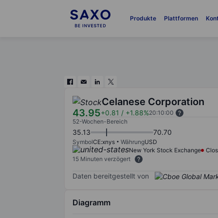
Produkte
Plattformen
Kon
Celanese Corporation
43.95
+0.81
/
+1.88%
20:10:00
52-Wochen-Bereich
35.13
70.70
Symbol
CE:xnys
Währung
USD
New York Stock Exchange
Clo
15 Minuten verzögert
Daten bereitgestellt von
Diagramm
Chart