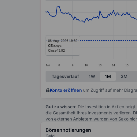
Line chart with 299 data points.
The chart has 1 X axis displaying categ
The chart has 1 Y axis displaying value
06-Aug.-2026 19:30
CE:xnys
Close
43.92
Juli
8
9
10
13
14
15
End of interactive chart.
Tagesverlauf
1W
1M
3M
Konto eröffnen
um Zugriff auf mehr Diagra
Gut zu wissen:
Die Investition in Aktien neigt
die Gesamtheit Ihres Investments verlieren. D
von externen Anbietern wurden von Saxo nic
Börsennotierungen
Geld