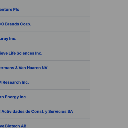
enture Plc
O Brands Corp.
ray Inc.
eve Life Sciences Inc.
ermans & Van Haaren NV
 Research Inc.
rn Energy Inc
Actividades de Const. y Servicios SA
ve Biotech AB