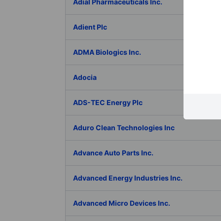
Adial Pharmaceuticals Inc.
Adient Plc
ADMA Biologics Inc.
Adocia
ADS-TEC Energy Plc
Aduro Clean Technologies Inc
Advance Auto Parts Inc.
Advanced Energy Industries Inc.
Advanced Micro Devices Inc.