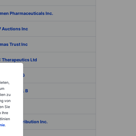
men Pharmaceuticals Inc.
 Auctions Inc
mas Trust Inc
 Therapeutics Ltd
iko Bank AG
ieten,
 um
ech AB ser. B
dien zu
ng von
coagro SA
en Sie
 Ihre
linien
Global Distribution Inc.
nie
.