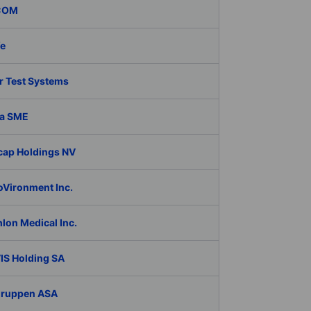
COM
fe
r Test Systems
a SME
cap Holdings NV
oVironment Inc.
lon Medical Inc.
IS Holding SA
Gruppen ASA