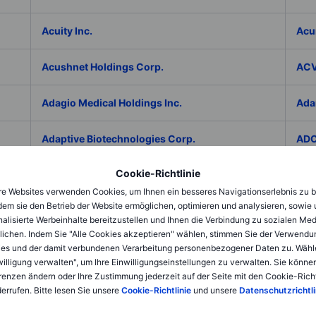
Acuity Inc.
Acu
Acushnet Holdings Corp.
ACV
Adagio Medical Holdings Inc.
Ada
Adaptive Biotechnologies Corp.
ADC
Cookie-Richtlinie
Addex Pharmaceuticals SA
Add
e Websites verwenden Cookies, um Ihnen ein besseres Navigationserlebnis zu b
dem sie den Betrieb der Website ermöglichen, optimieren und analysieren, sowie
AddNode Group AB ser. B
Addt
alisierte Werbeinhalte bereitzustellen und Ihnen die Verbindung zu sozialen Me
lichen. Indem Sie "Alle Cookies akzeptieren" wählen, stimmen Sie der Verwendu
Adecco Group Inc.
Ade
es und der damit verbundenen Verarbeitung personenbezogener Daten zu. Wähl
willigung verwalten", um Ihre Einwilligungseinstellungen zu verwalten. Sie können
renzen ändern oder Ihre Zustimmung jederzeit auf der Seite mit den Cookie-Richt
adesso K AG
ADI 
errufen. Bitte lesen Sie unsere
Cookie-Richtlinie
und unsere
Datenschutzrichtli