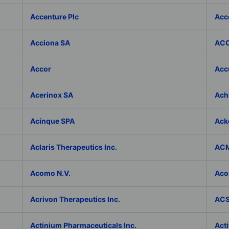
Accenture Plc
Acc
Acciona SA
ACC
Accor
Accu
Acerinox SA
Achi
Acinque SPA
Ack
Aclaris Therapeutics Inc.
ACM
Acomo N.V.
Aco
Acrivon Therapeutics Inc.
ACS 
Actinium Pharmaceuticals Inc.
Acti