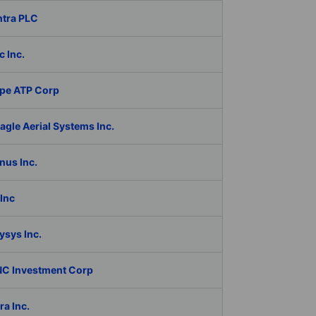
ntra PLC
c Inc.
pe ATP Corp
gle Aerial Systems Inc.
nus Inc.
Inc
ysys Inc.
C Investment Corp
a Inc.