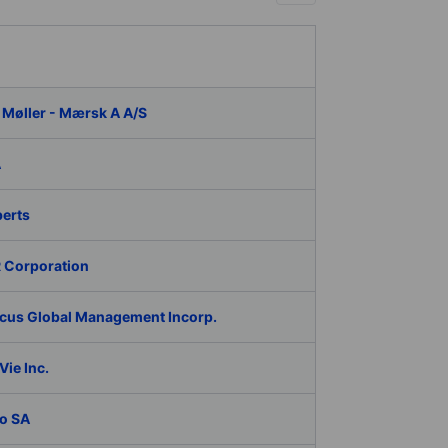
 Møller - Mærsk A A/S
A
berts
 Corporation
cus Global Management Incorp.
ie Inc.
o SA