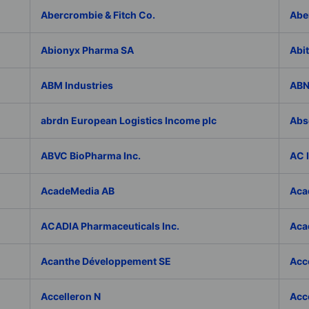
Abercrombie & Fitch Co.
Abe
Abionyx Pharma SA
Abit
ABM Industries
ABN
abrdn European Logistics Income plc
Abs
ABVC BioPharma Inc.
AC 
AcadeMedia AB
Aca
ACADIA Pharmaceuticals Inc.
Acad
Acanthe Développement SE
Acce
Accelleron N
Acce