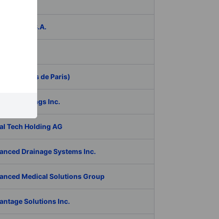
das
ER Group S.A.
be Inc.
 (Aeroports de Paris)
RAN Holdings Inc.
al Tech Holding AG
anced Drainage Systems Inc.
anced Medical Solutions Group
antage Solutions Inc.