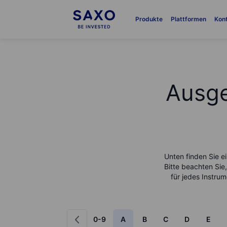
Produkte
Plattformen
Kon
Ausge
Unten finden Sie e
Bitte beachten Sie
für jedes Instrum
0-9
A
B
C
D
E