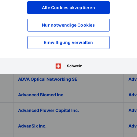
Adicet Bio Inc.
Adi
Alle Cookies akzeptieren
Adlai Nortye Limited - ADR
ADL
Nur notwendige Cookies
Admiral Group Plc
Ado
Einwilligung verwalten
Adolfo Dominguez SA
ADP
ADT Inc.
ADT
Schweiz
ADVA Optical Networking SE
Adv
Advanced Biomed Inc
Adv
Advanced Flower Capital Inc.
Adv
AdvanSix Inc.
Adv