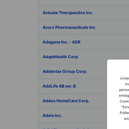
Actuate Therapeutics Inc.
Acurx Pharmaceuticals Inc
Adagene Inc. - ADR
AdaptHealth Corp
Addentax Group Corp.
Unser
in
AddLife AB ser. B
person
ermög
Addus HomeCare Corp.
Cooki
"Ein
Präfe
Adeia Inc.
wid