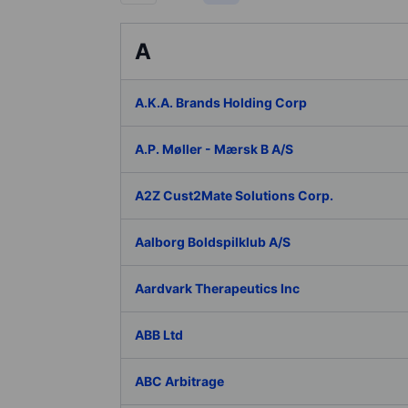
A
A.K.A. Brands Holding Corp
A.P. Møller - Mærsk B A/S
A2Z Cust2Mate Solutions Corp.
Aalborg Boldspilklub A/S
Aardvark Therapeutics Inc
ABB Ltd
ABC Arbitrage