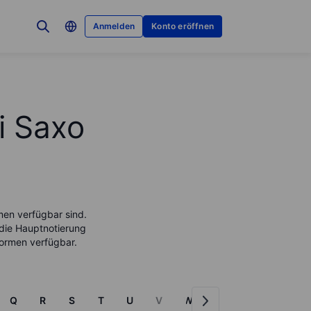
Anmelden
Konto eröffnen
i Saxo
men verfügbar sind.
 die Hauptnotierung
tformen verfügbar.
Q
R
S
T
U
V
W
X
Y
Z
M