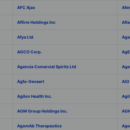
AFC Ajax
Afe
Affirm Holdings Inc
Afla
Afya Ltd
Aga
AGCO Corp.
AgEa
Agencia Comercial Spirits Ltd
Age
Agfa-Gevaert
AGI 
Agilon Health Inc.
Agil
AGM Group Holdings Inc.
AGN
AgomAb Therapeutics
Agor