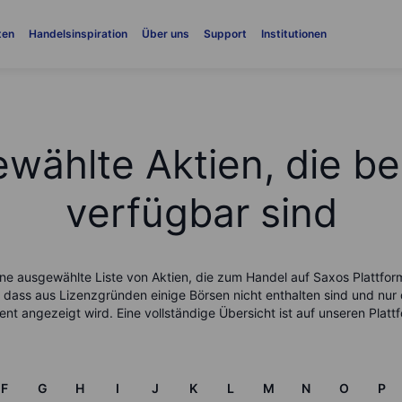
ten
Handelsinspiration
Über uns
Support
Institutionen
wählte Aktien, die be
verfügbar sind
ine ausgewählte Liste von Aktien, die zum Handel auf Saxos Plattfor
, dass aus Lizenzgründen einige Börsen nicht enthalten sind und nur
ent angezeigt wird. Eine vollständige Übersicht ist auf unseren Plat
F
G
H
I
J
K
L
M
N
O
P