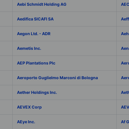
Aebi Schmidt Holding AG
AE
Aedifica SICAFI SA
Aef
Aegon Ltd. - ADR
Aeh
Aemetis Inc.
Aen
AEP Plantations Plc
Aer
Aeroporto Guglielmo Marconi di Bologna
Aer
Aether Holdings Inc.
Aeth
AEVEX Corp
AEV
AEye Inc.
Af 