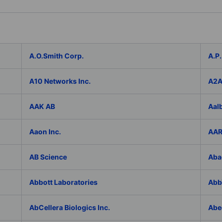
A.O.Smith Corp.
A.P.
A10 Networks Inc.
A2
AAK AB
Aal
Aaon Inc.
AAR
AB Science
Aba
Abbott Laboratories
AbbV
AbCellera Biologics Inc.
Abe