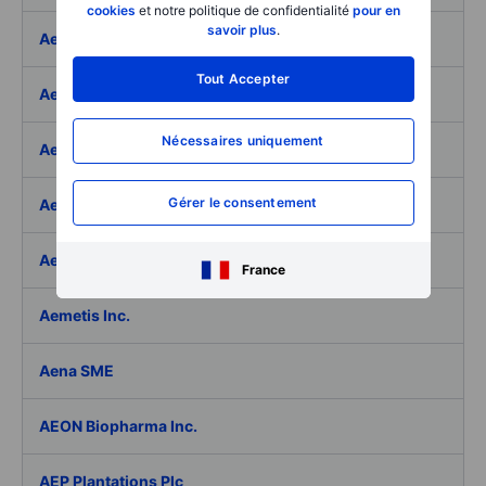
cookies
et notre politique de confidentialité
pour en
savoir plus
.
Aeffe
Tout Accepter
Aegon Ltd
Nécessaires uniquement
Aegon Ltd. - ADR
Gérer le consentement
Aehr Test Systems
Aeluma Inc.
France
Aemetis Inc.
Aena SME
AEON Biopharma Inc.
AEP Plantations Plc