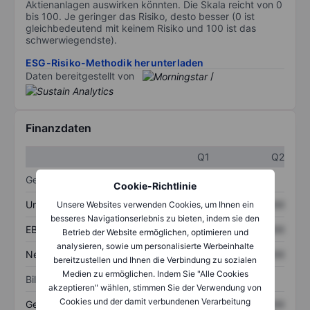
Aktienanlagen auswirken könnten. Die Skala reicht von 0
bis 100. Je geringer das Risiko, desto besser (0 ist
gleichbedeutend mit keinem Risiko und 100 ist das
schwerwiegendste).
ESG-Risiko-Methodik herunterladen
Daten bereitgestellt von
/
Finanzdaten
Q1
Q2
Gewinn- und Verlustrechnung
Cookie-Richtlinie
Umsatz
XXXXXXX
XXXXXXX
Unsere Websites verwenden Cookies, um Ihnen ein
besseres Navigationserlebnis zu bieten, indem sie den
EBITDA
XXXXXXX
XXXXXXX
Betrieb der Website ermöglichen, optimieren und
analysieren, sowie um personalisierte Werbeinhalte
Nettoeinkommen
XXXXXXX
XXXXXXX
bereitzustellen und Ihnen die Verbindung zu sozialen
Medien zu ermöglichen. Indem Sie "Alle Cookies
Bilanz
akzeptieren" wählen, stimmen Sie der Verwendung von
Cookies und der damit verbundenen Verarbeitung
Gesamtvermögen
XXXXXXX
XXXXXXX