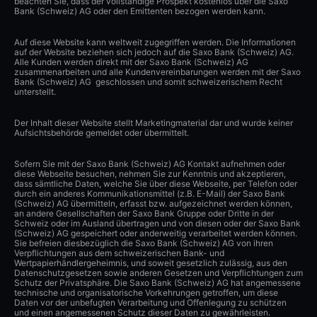
beachten Sie, dass der vollständige Prospekt kostenlos über die Saxo
Bank (Schweiz) AG oder den Emittenten bezogen werden kann.
Auf diese Website kann weltweit zugegriffen werden. Die Informationen
auf der Website beziehen sich jedoch auf die Saxo Bank (Schweiz) AG.
Alle Kunden werden direkt mit der Saxo Bank (Schweiz) AG
zusammenarbeiten und alle Kundenvereinbarungen werden mit der Saxo
Bank (Schweiz) AG geschlossen und somit schweizerischem Recht
unterstellt.
Der Inhalt dieser Website stellt Marketingmaterial dar und wurde keiner
Aufsichtsbehörde gemeldet oder übermittelt.
Sofern Sie mit der Saxo Bank (Schweiz) AG Kontakt aufnehmen oder
diese Webseite besuchen, nehmen Sie zur Kenntnis und akzeptieren,
dass sämtliche Daten, welche Sie über diese Webseite, per Telefon oder
durch ein anderes Kommunikationsmittel (z.B. E-Mail) der Saxo Bank
(Schweiz) AG übermitteln, erfasst bzw. aufgezeichnet werden können,
an andere Gesellschaften der Saxo Bank Gruppe oder Dritte in der
Schweiz oder im Ausland übertragen und von diesen oder der Saxo Bank
(Schweiz) AG gespeichert oder anderweitig verarbeitet werden können.
Sie befreien diesbezüglich die Saxo Bank (Schweiz) AG von ihren
Verpflichtungen aus dem schweizerischen Bank- und
Wertpapierhändlergeheimnis, und soweit gesetzlich zulässig, aus den
Datenschutzgesetzen sowie anderen Gesetzen und Verpflichtungen zum
Schutz der Privatsphäre. Die Saxo Bank (Schweiz) AG hat angemessene
technische und organisatorische Vorkehrungen getroffen, um diese
Daten vor der unbefugten Verarbeitung und Offenlegung zu schützen
und einen angemessenen Schutz dieser Daten zu gewährleisten.