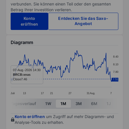
verbunden. Sie können einen Teil oder den gesamten
Betrag Ihrer Investition verlieren.
Konto
Entdecken Sie das Saxo-
Angebot
eröffnen
Diagramm
Chart
8.40
Line chart with 287 data points.
8.10
The chart has 1 X axis displaying categories.
07-Aug.-2026 14:30
7.80
BRCB:xnas
The chart has 1 Y axis displaying values. Data ranges f
Close
7.46
7.51
7.50
Juli
13
17
21
27
31
Aug.
7
End of interactive chart.
Tagesverlauf
1W
1M
3M
6M
1J
3J
Konto eröffnen
um Zugriff auf mehr Diagramm- und
Analyse-Tools zu erhalten.