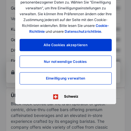
personenbezogener Daten zu. Wählen Sie "Einwilligung
Gesamtschulden
XXXXXXX
XXXXXXX
verwalten", um Ihre Einwilligungseinstellungen zu
verwalten. Sie können Ihre Präferenzen ändern oder Ihre
Verhältnisse
Zustimmung jederzeit auf der Seite mit den Cookie-
Richtlinien widerrufen. Bitte lesen Sie unsere
Cookie-
Kurs/Umsatz
XXXXXXX
XXXXXXX
Richtlinie
und unsere
Datenschutzrichtlinie
.
Gewinn je Aktie
XXXXXXX
XXXXXXX
Alle Cookies akzeptieren
Dividende je Aktie
XXXXXXX
XXXXXXX
Eigenkapitalrendite
XXXXXXX
XXXXXXX
Nur notwendige Cookies
Konto eröffnen
um Zugriff auf mehr Diagramm-
und Analyse-Tools zu erhalten.
Einwilligung verwalten
Über Black Rock Coffee Bar Inc.
Schweiz
Black Rock Coffee Bar Inc is an operator of guest-
centric, drive-thru coffee bars offering premium
caffeinated beverages and an elevated in-store
experience crafted by its engaging baristas. The
company offers wide variety of coffee from classic