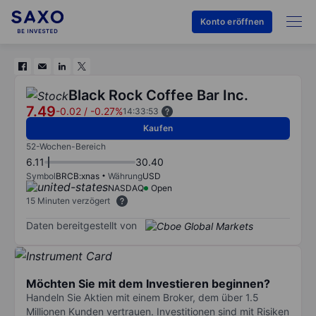
Konto eröffnen
Black Rock Coffee Bar Inc.
7.49
-0.02
/
-0.27%
14:33:53
Kaufen
52-Wochen-Bereich
6.11
30.40
Symbol
BRCB:xnas
Währung
USD
NASDAQ
Open
15 Minuten verzögert
Daten bereitgestellt von
Möchten Sie mit dem Investieren beginnen?
Handeln Sie Aktien mit einem Broker, dem über 1.5
Millionen Kunden vertrauen. Investitionen sind mit Risiken