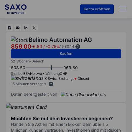
Konto eröffnen
Belimo Automation AG
859.00
-6.50
/
-0.75%
15:30:14
Kaufen
52-Wochen-Bereich
608.50
969.50
Symbol
BEAN:xswx
Währung
CHF
SIX Swiss Exchange
Closed
15 Minuten verzögert
Daten bereitgestellt von
Möchten Sie mit dem Investieren beginnen?
Handeln Sie Aktien mit einem Broker, dem über 1.5
Millionen Kunden vertrauen. Investitionen sind mit Risiken