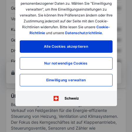
personenbezogener Daten zu. Wählen Sie "Einwilligung
Gesamtschulden
XXXXXXX
XXXXXXX
verwalten", um Ihre Einwilligungseinstellungen zu
verwalten. Sie können Ihre Präferenzen ändern oder Ihre
Verhältnisse
Zustimmung jederzeit auf der Seite mit den Cookie-
Richtlinien widerrufen. Bitte lesen Sie unsere
Cookie-
Kurs/Umsatz
XXXXXXX
XXXXXXX
Richtlinie
und unsere
Datenschutzrichtlinie
.
Gewinn je Aktie
XXXXXXX
XXXXXXX
Alle Cookies akzeptieren
Dividende je Aktie
XXXXXXX
XXXXXXX
Eigenkapitalrendite
XXXXXXX
XXXXXXX
Nur notwendige Cookies
Konto eröffnen
um Zugriff auf mehr Diagramm-
und Analyse-Tools zu erhalten.
Einwilligung verwalten
Über Belimo Automation AG
Schweiz
Belimo Holding AG ist in Entwicklung, Produktion und
Verkauf von Feldgeräten für die Energie-effiziente
Steuerung von Heizung, Ventilation und Klimasystemen.
Der Fokus des Kerngeschäftes ist auf Klappenantriebe,
Steuerungsventile, Sensoren und Zähler wie