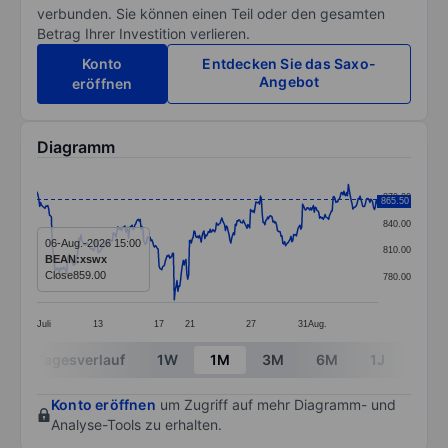
verbunden. Sie können einen Teil oder den gesamten
Betrag Ihrer Investition verlieren.
Konto
Entdecken Sie das Saxo-
Angebot
eröffnen
Diagramm
Chart
870.00
865.50
Line chart with 381 data points.
840.00
The chart has 1 X axis displaying categories.
06-Aug.-2026 15:00
810.00
BEAN:xswx
The chart has 1 Y axis displaying values. Data ranges 
Close
859.00
780.00
Juli
13
17
21
27
31
Aug.
End of interactive chart.
Tagesverlauf
1W
1M
3M
6M
1J
3J
Konto eröffnen
um Zugriff auf mehr Diagramm- und
Analyse-Tools zu erhalten.