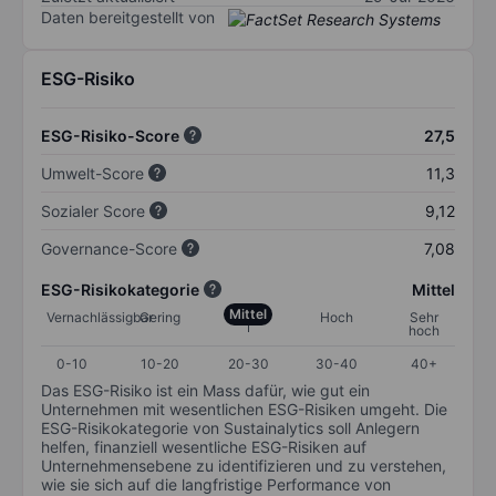
Daten bereitgestellt von
ESG-Risiko
ESG-Risiko-Score
27,5
Umwelt-Score
11,3
Sozialer Score
9,12
Governance-Score
7,08
ESG-Risikokategorie
Mittel
Mittel
Vernachlässigbar
Gering
Hoch
Sehr
hoch
0-10
10-20
20-30
30-40
40+
Das ESG-Risiko ist ein Mass dafür, wie gut ein
Unternehmen mit wesentlichen ESG-Risiken umgeht. Die
ESG-Risikokategorie von Sustainalytics soll Anlegern
helfen, finanziell wesentliche ESG-Risiken auf
Unternehmensebene zu identifizieren und zu verstehen,
wie sie sich auf die langfristige Performance von