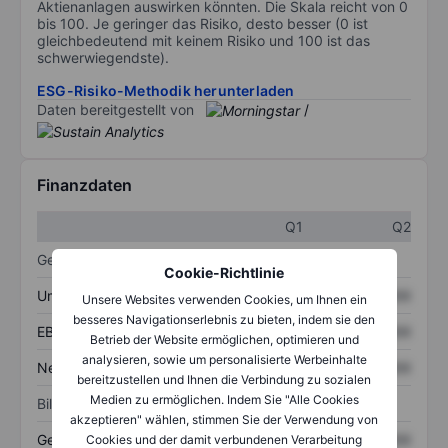
Aktienanlagen auswirken könnten. Die Skala reicht von 0
bis 100. Je geringer das Risiko, desto besser (0 ist
gleichbedeutend mit keinem Risiko und 100 ist das
schwerwiegendste).
ESG-Risiko-Methodik herunterladen
Daten bereitgestellt von
/
Finanzdaten
Q1
Q2
Gewinn- und Verlustrechnung
Cookie-Richtlinie
Umsatz
XXXXXXX
XXXXXXX
Unsere Websites verwenden Cookies, um Ihnen ein
besseres Navigationserlebnis zu bieten, indem sie den
EBITDA
XXXXXXX
XXXXXXX
Betrieb der Website ermöglichen, optimieren und
analysieren, sowie um personalisierte Werbeinhalte
Nettoeinkommen
XXXXXXX
XXXXXXX
bereitzustellen und Ihnen die Verbindung zu sozialen
Medien zu ermöglichen. Indem Sie "Alle Cookies
Bilanz
akzeptieren" wählen, stimmen Sie der Verwendung von
Gesamtvermögen
XXXXXXX
XXXXXXX
Cookies und der damit verbundenen Verarbeitung