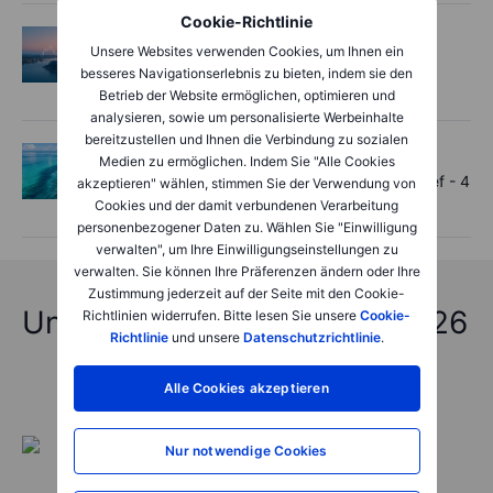
Cookie-Richtlinie
Macro
2026-08-05 06:02:00
Unsere Websites verwenden Cookies, um Ihnen ein
Market Quick Take - Records extend on
besseres Navigationserlebnis zu bieten, indem sie den
Hormuz hopes - 5 August 2026
Betrieb der Website ermöglichen, optimieren und
analysieren, sowie um personalisierte Werbeinhalte
bereitzustellen und Ihnen die Verbindung zu sozialen
Options
2026-08-04 11:55:00
Medien zu ermöglichen. Indem Sie "Alle Cookies
Mega-cap rally, chip jitters - Options Brief - 4
akzeptieren" wählen, stimmen Sie der Verwendung von
August 2026
Cookies und der damit verbundenen Verarbeitung
personenbezogener Daten zu. Wählen Sie "Einwilligung
verwalten", um Ihre Einwilligungseinstellungen zu
verwalten. Sie können Ihre Präferenzen ändern oder Ihre
Zustimmung jederzeit auf der Seite mit den Cookie-
Unfassbare Vorhersagen 2026
Richtlinien widerrufen. Bitte lesen Sie unsere
Cookie-
Richtlinie
und unsere
Datenschutzrichtlinie
.
Alle Cookies akzeptieren
Nur notwendige Cookies