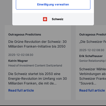
Einwilligung verwalten
Schweiz
Outrageous Predictions
Outrageous Predic
Die Grüne Revolution der Schweiz: 30
„Die Schweizer F
Milliarden Franken-Initiative bis 2050
2025-12-02 08:30
2025-12-02 08:30
Erik Schafhauser
Katrin Wagner
Senior Relationshi
Head of Investment Content Switzerland
Schweizer Wähler
Die Schweiz startet bis 2050 eine
Verbindungen ab
Energie-Revolution im Umfang von 30
Schweizer Franke
Milliarden Franken, die mit de...
"Souverä...
Read full article
Read full article