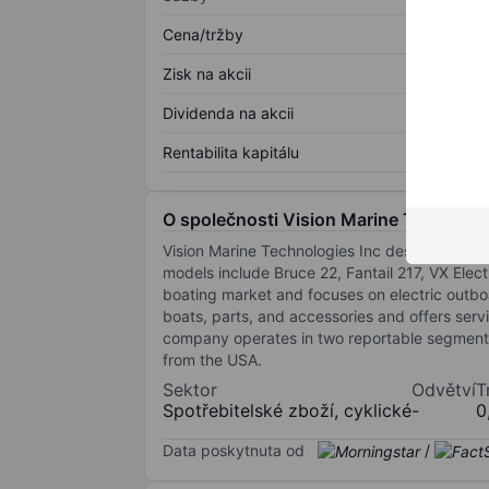
Cena/tržby
Zisk na akcii
Dividenda na akcii
Rentabilita kapitálu
O společnosti Vision Marine Technolog
Vision Marine Technologies Inc designs and ma
models include Bruce 22, Fantail 217, VX Elec
boating market and focuses on electric outboar
boats, parts, and accessories and offers servi
company operates in two reportable segments, t
from the USA.
Sektor
Odvětví
T
Spotřebitelské zboží, cyklické
-
0
Data poskytnuta od
/