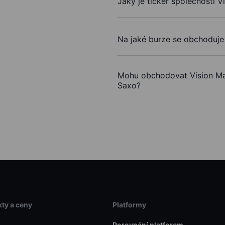
Jaký je ticker společnosti V
Na jaké burze se obchoduje 
Mohu obchodovat Vision Mar
Saxo?
ty a ceny
Platformy
Porovnání platforem