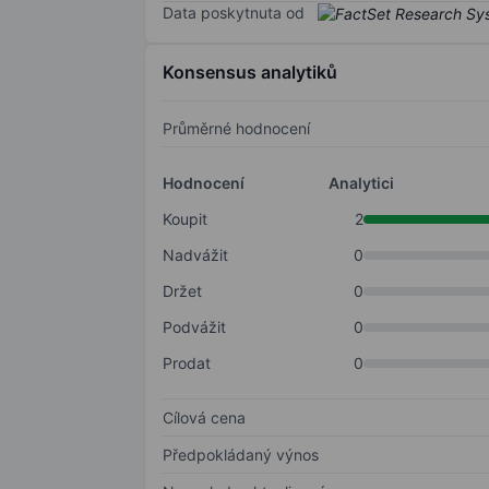
Data poskytnuta od
Konsensus analytiků
Průměrné hodnocení
Hodnocení
Analytici
Koupit
2
Nadvážit
0
Držet
0
Podvážit
0
Prodat
0
Cílová cena
Předpokládaný výnos