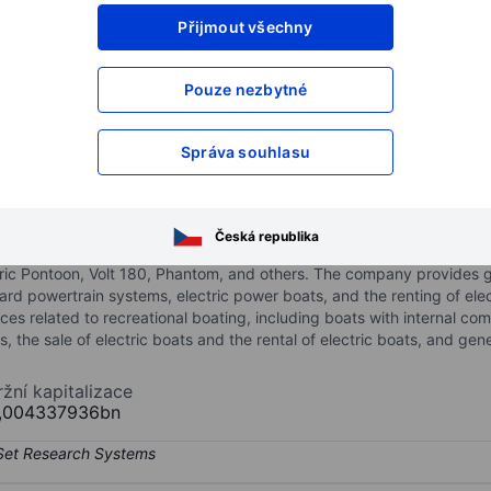
Přijmout všechny
XXXXXXX
XXXXXXX
XXXXXXX
XXXXXXX
Pouze nezbytné
XXXXXXX
XXXXXXX
Otevřete si účet
a získejte přístup k p
Správa souhlasu
XXXXXXX
XXXXXXX
ies Inc.
Česká republika
nufactures electric outboard powertrain systems, power boats, relat
tric Pontoon, Volt 180, Phantom, and others. The company provides g
d powertrain systems, electric power boats, and the renting of electr
ces related to recreational boating, including boats with internal co
he sale of electric boats and the rental of electric boats, and gener
ržní kapitalizace
,004337936bn