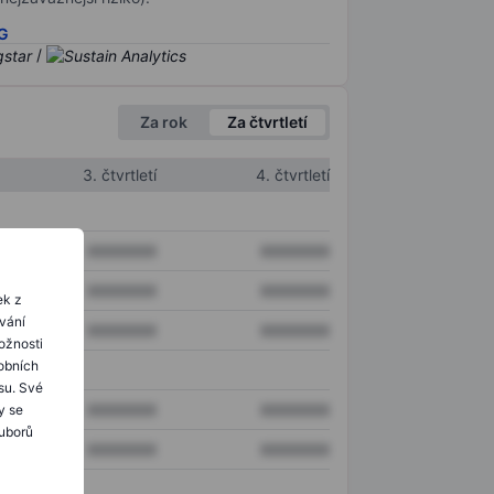
SG
/
Za rok
Za čtvrtletí
3. čtvrtletí
4. čtvrtletí
XXXXXXX
XXXXXXX
XXXXXXX
XXXXXXX
ek z
ování
XXXXXXX
XXXXXXX
ožnosti
obních
su. Své
XXXXXXX
XXXXXXX
y se
ouborů
XXXXXXX
XXXXXXX