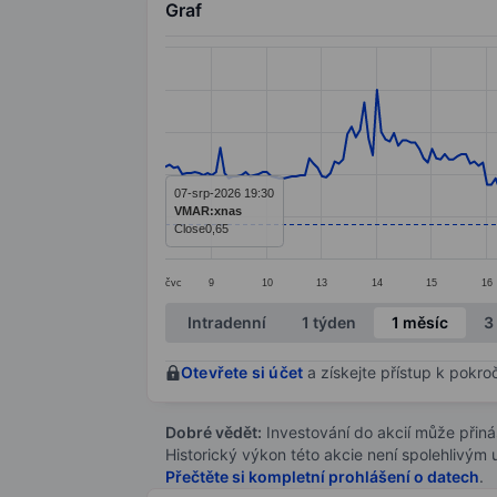
Graf
Chart
Line chart with 269 data points.
The chart has 1 X axis displaying categ
The chart has 1 Y axis displaying value
07-srp-2026 19:30
VMAR:xnas
Close
0,65
čvc
9
10
13
14
15
16
End of interactive chart.
Intradenní
1 týden
1 měsíc
3
Otevřete si účet
a získejte přístup k pokro
Dobré vědět:
Investování do akcií může přináše
Historický výkon této akcie není spolehlivým
Přečtěte si kompletní prohlášení o datech
.