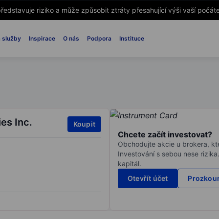
ředstavuje riziko a může způsobit ztráty přesahující výši vaší počáte
 služby
Inspirace
O nás
Podpora
Instituce
es Inc.
Koupit
Chcete začít investovat?
Obchodujte akcie u brokera, kte
Investování s sebou nese rizika
kapitál.
Otevřít účet
Prozkoum