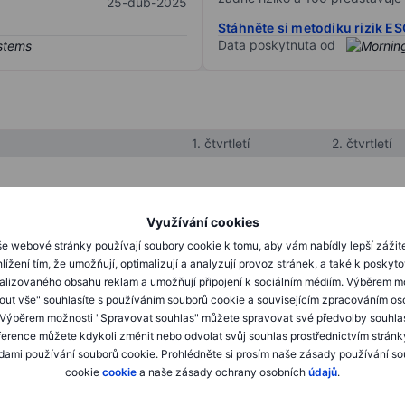
25-dub-2025
Stáhněte si metodiku rizik E
Data poskytnuta od
1. čtvrtletí
2. čtvrtletí
XXXXXXX
XXXXXXX
Využívání cookies
XXXXXXX
XXXXXXX
e webové stránky používají soubory cookie k tomu, aby vám nabídly lepší zážit
lížení tím, že umožňují, optimalizují a analyzují provoz stránek, a také k poskyt
XXXXXXX
XXXXXXX
alizovaného obsahu reklam a umožňují připojení k sociálním médiím. Výběrem m
mout vše" souhlasíte s používáním souborů cookie a souvisejícím zpracováním os
 Výběrem možnosti "Spravovat souhlas" můžete spravovat své předvolby souhla
XXXXXXX
XXXXXXX
ference můžete kdykoli změnit nebo odvolat svůj souhlas prostřednictvím stránk
ami používání souborů cookie. Prohlédněte si prosím naše zásady používání s
XXXXXXX
XXXXXXX
cookie
cookie
a naše zásady ochrany osobních
údajů
.