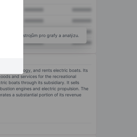
XXXXXXX
XXXXXXX
XXXXXXX
XXXXXXX
XXXXXXX
XXXXXXX
okročilým nástrojům pro grafy a analýzu.
XXXXXXX
XXXXXXX
ed technology, and rents electric boats. Its
oods and services for the recreational
ic boats through its subsidiary. It sells
mbustion engines and electric propulsion. The
ates a substantial portion of its revenue