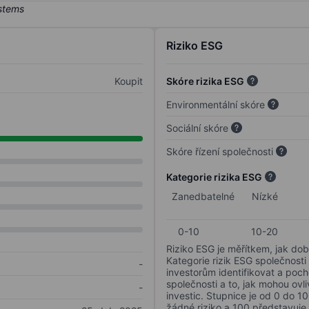
Riziko ESG
Koupit
Skóre rizika ESG
Environmentální skóre
Sociální skóre
Skóre řízení společnosti
Kategorie rizika ESG
Zanedbatelné
Nízké
0-10
10-20
Riziko ESG je měřítkem, jak dob
Kategorie rizik ESG společnosti
-
investorům identifikovat a poc
společnosti a to, jak mohou ov
-
investic. Stupnice je od 0 do 10
žádné riziko a 100 představuje 