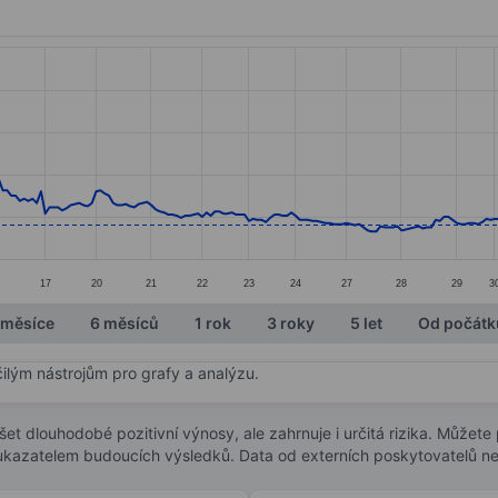
ories.
s. Data ranges from 0.52 to 2.
17
20
21
22
23
24
27
28
29
3
 měsíce
6 měsíců
1 rok
3 roky
5 let
Od počátk
čilým nástrojům pro grafy a analýzu.
t dlouhodobé pozitivní výnosy, ale zahrnuje i určitá rizika. Můžete př
 ukazatelem budoucích výsledků. Data od externích poskytovatelů ne