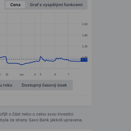
Cena
Graf s vyspělými funkcemi
2,00
1,60
1,20
0,80
0,72
0
31
srp
4
5
6
7
u roku
Dostupný časový úsek
ijít o část nebo o celou svou investici.
byla ze strany Saxo Bank jakkoli upravena.