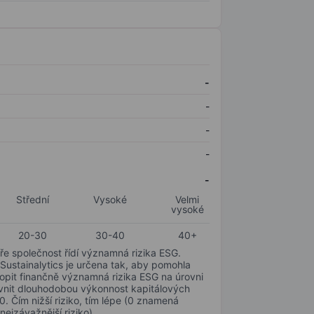
-
-
-
-
-
Střední
Vysoké
Velmi
vysoké
20-30
30-40
40+
ře společnost řídí významná rizika ESG.
 Sustainalytics je určena tak, aby pomohla
hopit finančně významná rizika ESG na úrovni
livnit dlouhodobou výkonnost kapitálových
0. Čím nižší riziko, tím lépe (0 znamená
nejzávažnější riziko).