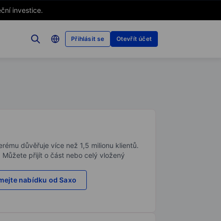
ční investice.
Přihlásit se
Otevřít účet
rému důvěřuje více než 1,5 milionu klientů.
. Můžete přijít o část nebo celý vložený
ejte nabídku od Saxo