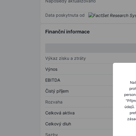
Naposledy aktualizováno
Data poskytnuta od
Finanční informace
Výkaz zisku a ztráty
Výnos
EBITDA
Naš
proh
Čistý příjem
person
"Přij
Rozvaha
údajů.
Celková aktiva
pre
zásad
Celkový dluh
Sazby