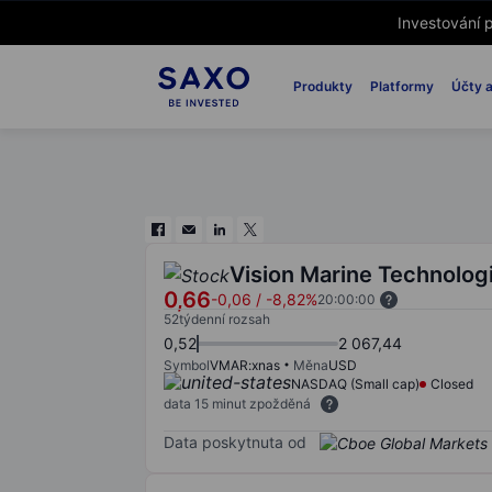
Investování p
Produkty
Platformy
Účty a
Vision Marine Technologi
0,66
-0,06
/
-8,82%
20:00:00
52týdenní rozsah
0,52
2 067,44
Symbol
VMAR:xnas
Měna
USD
NASDAQ (Small cap)
Closed
data 15 minut zpožděná
Data poskytnuta od