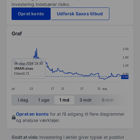
Investering indebærer risiko.
Opret konto
Udforsk Saxos tilbud
Graf
Chart
2,00
Line chart with 268 data points.
1,60
The chart has 1 X axis displaying categories.
06-aug-2026 19:30
1,20
VMAR:xnas
The chart has 1 Y axis displaying values. Data ranges 
Close
0,71
0,80
0,66
jul
13
17
21
27
31
aug
End of interactive chart.
I dag
1 uge
1 md
3 mdr
6 mdr
1 år
Opret en konto
for at få adgang til flere diagrammer
og analyse værktøjer.
Godt at vide:
Investering i aktier giver typisk et positivt