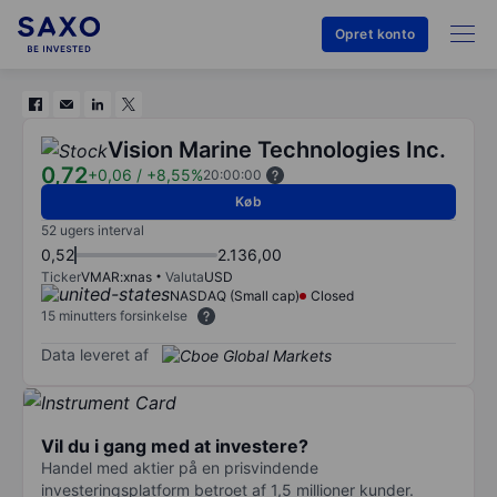
Opret konto
Vision Marine Technologies Inc.
0,72
+0,06
/
+8,55%
20:00:00
Køb
52 ugers interval
0,52
2.136,00
Ticker
VMAR:xnas
Valuta
USD
NASDAQ (Small cap)
Closed
15 minutters forsinkelse
Data leveret af
Vil du i gang med at investere?
Handel med aktier på en prisvindende
investeringsplatform betroet af 1,5 millioner kunder.