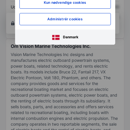
Kun nødvendige cookies
Udbytte pr. aktie
XXXXXXX
XXXXXXX
Afkast af egenkapital
XXXXXXX
XXXXXXX
Administrér cookies
Opret konto
for at få adgang til flere diagrammer
og analyse værktøjer.
Danmark
Om Vision Marine Technologies Inc.
Vision Marine Technologies Inc designs and
manufactures electric outboard powertrain systems,
power boats, related technology, and rents electric
boats. Its models include Bruce 22, Fantail 217, VX
Electric Pontoon, Volt 180, Phantom, and others. The
company provides goods and services for the
recreational boating market and focuses on electric
outboard powertrain systems, electric power boats, and
the renting of electric boats through its subsidiary. It
sells boats, parts, and accessories and offers services
related to recreational boating, including boats with
internal combustion engines and electric propulsion. The
company operates in two reportable segments, the sale
of electric boats and the rental of electric boats, and