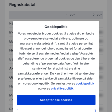
Regnskabstal
1. kvt.
2. kvt.
Resultatopgørelse
Cookiepolitik
Indtægter
XXXXXXX
XXXXXXX
Vores websteder bruger cookies til at give dig en bedre
browseroplevelse ved at aktivere, optimere og
EBITDA
XXXXXXX
XXXXXXX
analysere webstedets drift, samt til at give personligt
tilpasset annonceindhold og mulighed for at oprette
Nettoresultat
XXXXXXX
XXXXXXX
forbindelse til sociale medier. Ved at vælge "Acceptér
alle" accepterer du brugen af cookies og den tilhørende
Balance
behandling af personlige data. Vælg "Administrer
Aktiver i alt
XXXXXXX
XXXXXXX
samtykke" for at administrere dine
samtykkepræferencer. Du kan til enhver tid ændre dine
Gæld
XXXXXXX
XXXXXXX
præferencer eller trække dit samtykke tilbage på siden
om vores cookiepolitik. Se venligst vores
cookiepolitik
Nøgletal
og vores
privatlivspolitik.
Markedsværdi/omsætning
XXXXXXX
XXXXXXX
(P/S)
Acceptér alle cookies
Resultat pr. aktie (EPS)
XXXXXXX
XXXXXXX