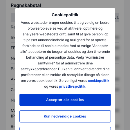
Regnskabstal
Cookiepolitik
1. kvt.
2. kvt.
Vores websteder bruger cookies til at give dig en bedre
Resultatopgørelse
browseroplevelse ved at aktivere, optimere og
analysere webstedets drift, samt til at give personligt
Indtægter
XXXXXXX
XXXXXXX
tilpasset annonceindhold og mulighed for at oprette
forbindelse til sociale medier. Ved at vælge "Acceptér
EBITDA
XXXXXXX
XXXXXXX
alle" accepterer du brugen af cookies og den tilhørende
behandling af personlige data. Vælg "Administrer
Nettoresultat
XXXXXXX
XXXXXXX
samtykke" for at administrere dine
Balance
samtykkepræferencer. Du kan til enhver tid ændre dine
præferencer eller trække dit samtykke tilbage på siden
Aktiver i alt
XXXXXXX
XXXXXXX
om vores cookiepolitik. Se venligst vores
cookiepolitik
og vores
privatlivspolitik.
Gæld
XXXXXXX
XXXXXXX
Acceptér alle cookies
Nøgletal
Markedsværdi/omsætning
XXXXXXX
XXXXXXX
(P/S)
Kun nødvendige cookies
Resultat pr. aktie (EPS)
XXXXXXX
XXXXXXX