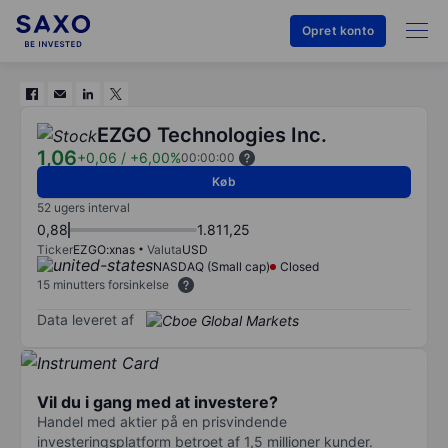
Opret konto
EZGO Technologies Inc.
1,06
+0,06
/
+6,00%
00:00:00
Køb
52 ugers interval
0,88
1.811,25
Ticker
EZGO:xnas
Valuta
USD
NASDAQ (Small cap)
Closed
15 minutters forsinkelse
Data leveret af
Vil du i gang med at investere?
Handel med aktier på en prisvindende
investeringsplatform betroet af 1,5 millioner kunder.