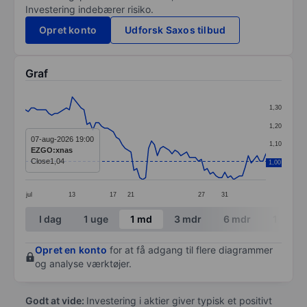
Investering indebærer risiko.
Opret konto
Udforsk Saxos tilbud
Graf
Chart
1,30
Line chart with 83 data points.
1,20
The chart has 1 X axis displaying categories.
07-aug-2026 19:00
1,10
EZGO:xnas
The chart has 1 Y axis displaying values. Data ranges 
Close
1,04
1,00
1,00
jul
13
17
21
27
31
End of interactive chart.
I dag
1 uge
1 md
3 mdr
6 mdr
1 år
Opret en konto
for at få adgang til flere diagrammer
og analyse værktøjer.
Godt at vide:
Investering i aktier giver typisk et positivt