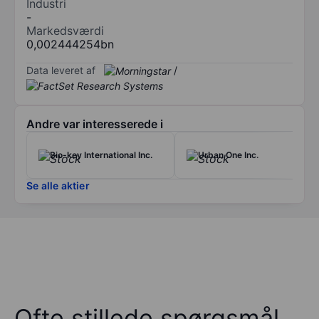
Industri
-
Markedsværdi
0,002444254bn
Data leveret af
/
Andre var interesserede i
Bio-key International Inc.
Urban One Inc.
Se alle aktier
Ofte stillede spørgsmål