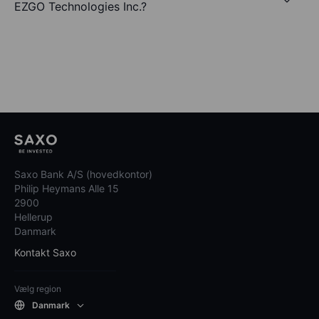
EZGO Technologies Inc.?
Saxo Bank A/S (hovedkontor)
Philip Heymans Alle 15
2900
Hellerup
Danmark
Kontakt Saxo
Vælg region
Danmark