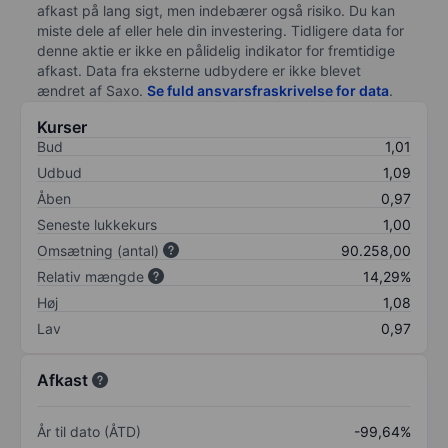
afkast på lang sigt, men indebærer også risiko. Du kan
miste dele af eller hele din investering. Tidligere data for
denne aktie er ikke en pålidelig indikator for fremtidige
afkast. Data fra eksterne udbydere er ikke blevet
ændret af
Saxo
.
Se fuld ansvarsfraskrivelse for data
.
Kurser
Bud
1,01
Udbud
1,09
Åben
0,97
Seneste lukkekurs
1,00
Omsætning (antal)
90.258,00
Relativ mængde
14,29%
Høj
1,08
Lav
0,97
Afkast
År til dato (ÅTD)
-99,64%