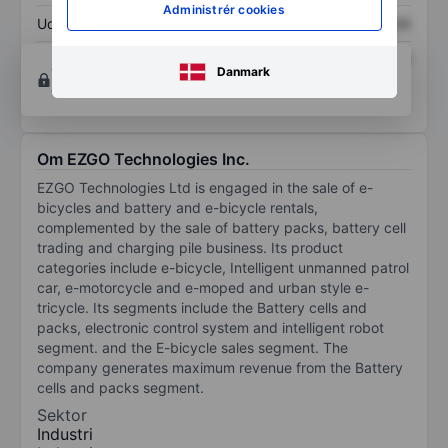
Administrér cookies
Udbytte pr. aktie
XXXXXXX
XXXXXXX
Afkast af egenkapital
XXXXXXX
XXXXXXX
Opret konto
for at få adgang til flere diagrammer
Danmark
og analyse værktøjer.
Om EZGO Technologies Inc.
EZGO Technologies Ltd is engaged in the sale of e-
bicycles and battery and e-bicycle rentals,
complemented by the sale of battery packs, battery cell
trading and charging pile business. Its product
categories include e-bicycle, Intelligent unmanned patrol
car, e-motorcycle and e-moped and urban style e-
tricycle. Its segments include the Battery cells and
packs, electronic control system and intelligent robot
segment. and the E-bicycle sales segment. The
company generates maximum revenue from the Battery
cells and packs segment.
Sektor
Industri