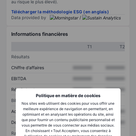
au risque le plus élevé).
Télécharger la méthodologie ESG (en anglais)
Data provided by
/
Informations financières
T1
T2
Résultats
Chiffre d’affaires
XXXXXXX
XXXXXXX
EBITDA
XXXXXXX
XXXXXXX
Résultat net
XXXXXXX
XXXXXXX
Politique en matière de cookies
Bilan
Nos sites web utilisent des cookies pour vous offrir une
meilleure expérience de navigation en permettant, en
Actif total
XXXXXXX
XXXXXXX
optimisant et en analysant les opérations du site, ainsi
que pour fournir un contenu publicitaire personnalisé et
Dette totale
XXXXXXX
XXXXXXX
vous permettre de vous connecter aux médias sociaux.
En choisissant « Tout Accepter», vous consentez à
Ratios