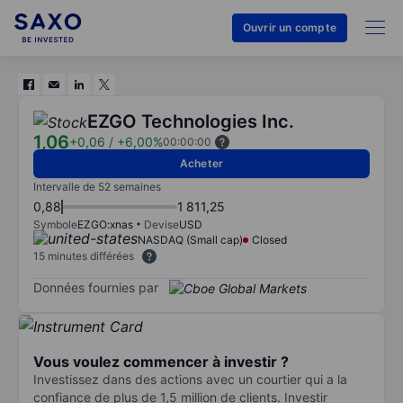
Ouvrir un compte
EZGO Technologies Inc.
1,06
+0,06
/
+6,00%
00:00:00
Acheter
Intervalle de 52 semaines
0,88
1 811,25
Symbole
EZGO:xnas
Devise
USD
NASDAQ (Small cap)
Closed
15 minutes différées
Données fournies par
Vous voulez commencer à investir ?
Investissez dans des actions avec un courtier qui a la
confiance de plus de 1,5 million de clients. Investir