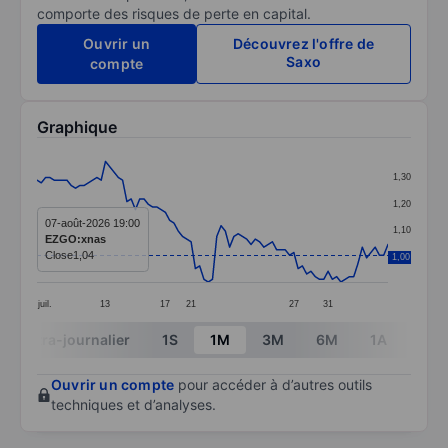
comporte des risques de perte en capital.
Ouvrir un
Découvrez l'offre de
Saxo
compte
Graphique
Chart
1,30
Line chart with 83 data points.
1,20
The chart has 1 X axis displaying categories.
07-août-2026 19:00
1,10
EZGO:xnas
The chart has 1 Y axis displaying values. Data ranges 
Close
1,04
1,00
1,00
juil.
13
17
21
27
31
End of interactive chart.
Intra-journalier
1S
1M
3M
6M
1A
3A
Ouvrir un compte
pour accéder à d’autres outils
techniques et d’analyses.