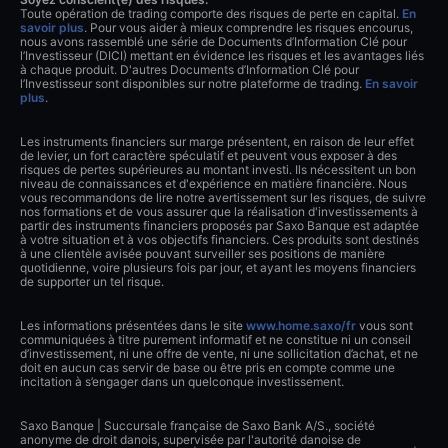
Toute opération de trading comporte des risques de perte en capital.
En
savoir plus
. Pour vous aider à mieux comprendre les risques encourus,
nous avons rassemblé une série de Documents d’Information Clé pour
l’Investisseur (DICI) mettant en évidence les risques et les avantages liés
à chaque produit. D'autres Documents d’Information Clé pour
l’Investisseur sont disponibles sur notre plateforme de trading.
En savoir
plus
.
Les instruments financiers sur marge présentent, en raison de leur effet
de levier, un fort caractère spéculatif et peuvent vous exposer à des
risques de pertes supérieures au montant investi. Ils nécessitent un bon
niveau de connaissances et d'expérience en matière financière. Nous
vous recommandons de lire notre avertissement sur les risques, de suivre
nos formations et de vous assurer que la réalisation d'investissements à
partir des instruments financiers proposés par Saxo Banque est adaptée
à votre situation et à vos objectifs financiers. Ces produits sont destinés
à une clientèle avisée pouvant surveiller ses positions de manière
quotidienne, voire plusieurs fois par jour, et ayant les moyens financiers
de supporter un tel risque.
Les informations présentées dans le site
www.home.saxo/fr
vous sont
communiquées à titre purement informatif et ne constitue ni un conseil
d’investissement, ni une offre de vente, ni une sollicitation d’achat, et ne
doit en aucun cas servir de base ou être pris en compte comme une
incitation à s’engager dans un quelconque investissement.
Saxo Banque | Succursale française de Saxo Bank A/S., société
anonyme de droit danois, supervisée par l'autorité danoise de