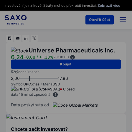
Investování je rizikové. Ztráty mohou překročit investici.
Zobrazit více
Otevřít účet
Universe Pharmaceuticals Inc.
6,24
+0,08
/
+1,30%
20:00:00
Koupit
52týdenní rozsah
2,00
17,96
Symbol
UPC:xnas
Měna
USD
NASDAQ
Closed
data 15 minut zpožděná
Data poskytnuta od
Chcete začít investovat?