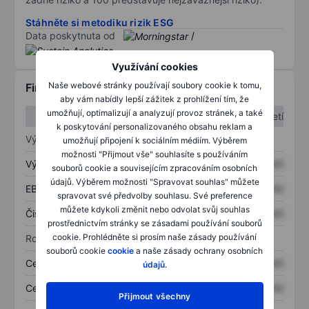
Stáhněte si metodiku rizik ESG
Data poskytnuta od
/
Využívání cookies
Naše webové stránky používají soubory cookie k tomu,
Finanční informace
aby vám nabídly lepší zážitek z prohlížení tím, že
umožňují, optimalizují a analyzují provoz stránek, a také
1. čtvrtletí
2. čtvrtletí
k poskytování personalizovaného obsahu reklam a
Výkaz zisku a ztráty
umožňují připojení k sociálním médiím. Výběrem
možnosti "Přijmout vše" souhlasíte s používáním
Výnos
XXXXXXX
XXXXXXX
souborů cookie a souvisejícím zpracováním osobních
údajů. Výběrem možnosti "Spravovat souhlas" můžete
EBITDA
XXXXXXX
XXXXXXX
spravovat své předvolby souhlasu. Své preference
můžete kdykoli změnit nebo odvolat svůj souhlas
Čistý příjem
XXXXXXX
XXXXXXX
prostřednictvím stránky se zásadami používání souborů
cookie. Prohlédněte si prosím naše zásady používání
Rozvaha
souborů cookie
cookie
a naše zásady ochrany osobních
Celková aktiva
XXXXXXX
XXXXXXX
údajů
.
Celkový dluh
XXXXXXX
XXXXXXX
Přijmout všechny