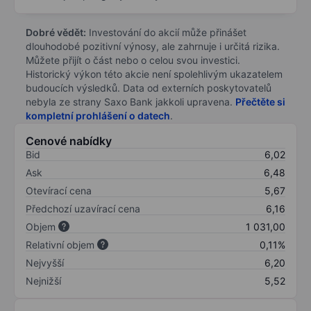
Dobré vědět:
Investování do akcií může přinášet
dlouhodobé pozitivní výnosy, ale zahrnuje i určitá rizika.
Můžete přijít o část nebo o celou svou investici.
Historický výkon této akcie není spolehlivým ukazatelem
budoucích výsledků. Data od externích poskytovatelů
nebyla ze strany Saxo Bank jakkoli upravena.
Přečtěte si
kompletní prohlášení o datech
.
Cenové nabídky
Bid
6,02
Ask
6,48
Otevírací cena
5,67
Předchozí uzavírací cena
6,16
Objem
1 031,00
Relativní objem
0,11%
Nejvyšší
6,20
Nejnižší
5,52