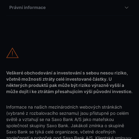
Právní informace
Veškeré obchodování a investování s sebou nesou riziko,
včetně možnosti ztráty celé investované částky. U
některých produktů pak může být riziko výrazně vyšší a
může dojít i ke ztrátám přesahujícím výši původní investice.
Informace na našich mezinárodních webových stránkách
(vybrané z rozbalovacího seznamu) jsou přístupné po celém
světě a vztahují se na Saxo Bank A/S jako mateřskou
společnost skupiny Saxo Bank. Jakákoli zmínka o skupině
Saxo Bank se týká celé organizace, včetně dceřiných
společností a poboček pod Saxo Bank A/S. Klientské smlouvy