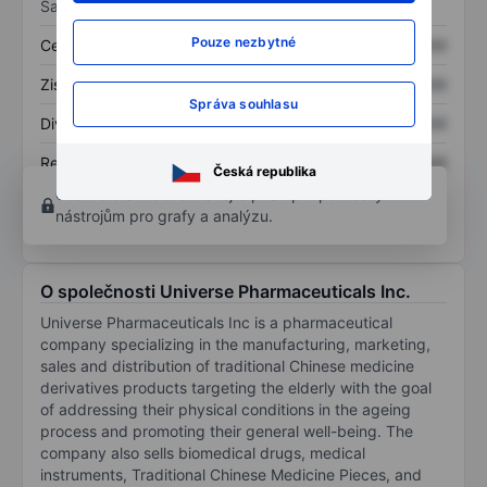
Sazby
Pouze nezbytné
Cena/tržby
XXXXXXX
XXXXXXX
Zisk na akcii
XXXXXXX
XXXXXXX
Správa souhlasu
Dividenda na akcii
XXXXXXX
XXXXXXX
Rentabilita kapitálu
XXXXXXX
XXXXXXX
Česká republika
Otevřete si účet
a získejte přístup k pokročilým
nástrojům pro grafy a analýzu.
O společnosti Universe Pharmaceuticals Inc.
Universe Pharmaceuticals Inc is a pharmaceutical
company specializing in the manufacturing, marketing,
sales and distribution of traditional Chinese medicine
derivatives products targeting the elderly with the goal
of addressing their physical conditions in the ageing
process and promoting their general well-being. The
company also sells biomedical drugs, medical
instruments, Traditional Chinese Medicine Pieces, and