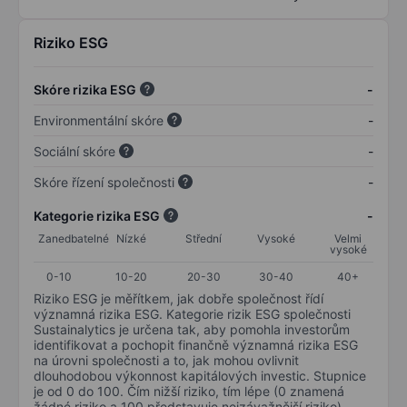
Riziko ESG
Skóre rizika ESG
-
Environmentální skóre
-
Sociální skóre
-
Skóre řízení společnosti
-
Kategorie rizika ESG
-
Zanedbatelné
Nízké
Střední
Vysoké
Velmi
vysoké
0-10
10-20
20-30
30-40
40+
Riziko ESG je měřítkem, jak dobře společnost řídí
významná rizika ESG. Kategorie rizik ESG společnosti
Sustainalytics je určena tak, aby pomohla investorům
identifikovat a pochopit finančně významná rizika ESG
na úrovni společnosti a to, jak mohou ovlivnit
dlouhodobou výkonnost kapitálových investic. Stupnice
je od 0 do 100. Čím nižší riziko, tím lépe (0 znamená
žádné riziko a 100 představuje nejzávažnější riziko).