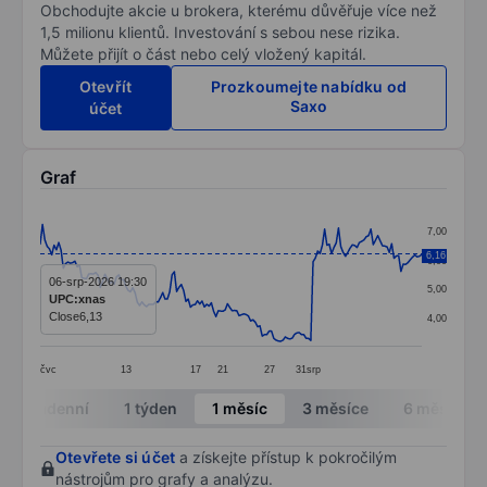
Obchodujte akcie u brokera, kterému důvěřuje více než
1,5 milionu klientů. Investování s sebou nese rizika.
Můžete přijít o část nebo celý vložený kapitál.
Otevřít
Prozkoumejte nabídku od
Saxo
účet
Graf
Chart
7,00
Line chart with 166 data points.
6,16
6,00
The chart has 1 X axis displaying categories.
06-srp-2026 19:30
5,00
UPC:xnas
The chart has 1 Y axis displaying values. Data ranges f
Close
6,13
4,00
čvc
13
17
21
27
31
srp
End of interactive chart.
Intradenní
1 týden
1 měsíc
3 měsíce
6 měsíců
Otevřete si účet
a získejte přístup k pokročilým
nástrojům pro grafy a analýzu.