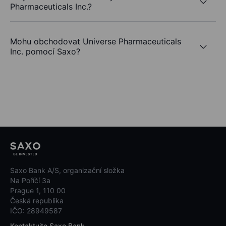
Pharmaceuticals Inc.?
Mohu obchodovat Universe Pharmaceuticals
Inc. pomocí Saxo?
Saxo Bank A/S, organizační složka
Na Poříčí 3a
Prague 1, 110 00
Česká republika
IČO: 28949587
Kontaktujte Saxo Bank