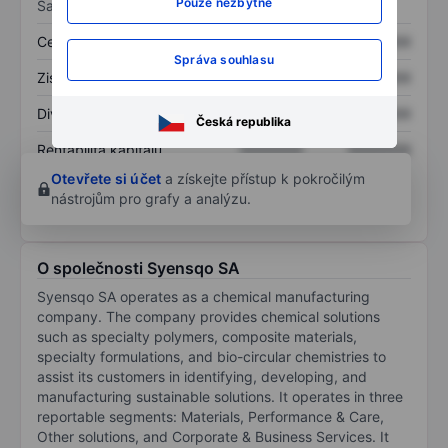
Pouze nezbytné
Sazby
Cena/tržby
XXXXXXX
XXXXXXX
Správa souhlasu
Zisk na akcii
XXXXXXX
XXXXXXX
Dividenda na akcii
XXXXXXX
XXXXXXX
Česká republika
Rentabilita kapitálu
XXXXXXX
XXXXXXX
Otevřete si účet
a získejte přístup k pokročilým
nástrojům pro grafy a analýzu.
O společnosti Syensqo SA
Syensqo SA operates as a chemical manufacturing
company. The company provides chemical solutions
such as specialty polymers, composite materials,
specialty formulations, and bio-circular chemistries to
assist its customers in identifying, developing, and
manufacturing sustainable solutions. It operates in three
reportable segments: Materials, Performance & Care,
Other solutions, and Corporate & Business Services. It