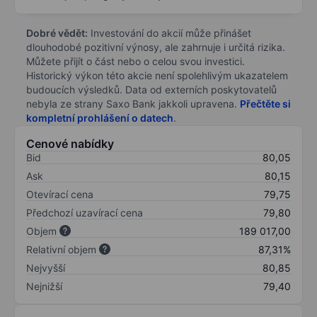
Dobré vědět:
Investování do akcií může přinášet
dlouhodobé pozitivní výnosy, ale zahrnuje i určitá rizika.
Můžete přijít o část nebo o celou svou investici.
Historický výkon této akcie není spolehlivým ukazatelem
budoucích výsledků. Data od externích poskytovatelů
nebyla ze strany Saxo Bank jakkoli upravena.
Přečtěte si
kompletní prohlášení o datech
.
Cenové nabídky
Bid
80,05
Ask
80,15
Otevírací cena
79,75
Předchozí uzavírací cena
79,80
Objem
189 017,00
Relativní objem
87,31%
Nejvyšší
80,85
Nejnižší
79,40