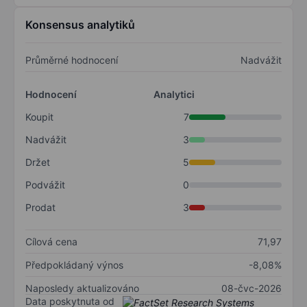
Konsensus analytiků
Průměrné hodnocení
Nadvážit
Hodnocení
Analytici
Koupit
7
Nadvážit
3
Držet
5
Podvážit
0
Prodat
3
Cílová cena
71,97
Předpokládaný výnos
-8,08%
Naposledy aktualizováno
08-čvc-2026
Data poskytnuta od