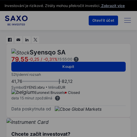
Investování je rizikové. Ztráty mohou překročit investici.
Zobrazit více
Otevřít účet
Syensqo SA
79,55
-0,25
/
-0,31%
15:55:00
Koupit
52týdenní rozsah
41,76
82,12
Symbol
SYENS:xbru
Měna
EUR
Euronext Brussels
Closed
data 15 minut zpožděná
Data poskytnuta od
Chcete začít investovat?