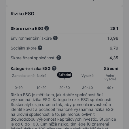
Riziko ESG
Skóre rizika ESG
28,1
Environmentální skóre
16,96
Sociální skóre
6,79
Skóre řízení společnosti
4,35
Kategorie rizika ESG
Střední
Střední
Zanedbatelné
Nízké
Vysoké
Velmi
vysoké
0-10
10-20
20-30
30-40
40+
Riziko ESG je měřítkem, jak dobře společnost řídí
významná rizika ESG. Kategorie rizik ESG společnosti
Sustainalytics je určena tak, aby pomohla investorům
identifikovat a pochopit finančně významná rizika ESG
na úrovni společnosti a to, jak mohou ovlivnit
dlouhodobou výkonnost kapitálových investic. Stupnice
je od 0 do 100. Čím nižší riziko, tím lépe (0 znamená
žádné riziko a 100 představuje nejzávažnější riziko).