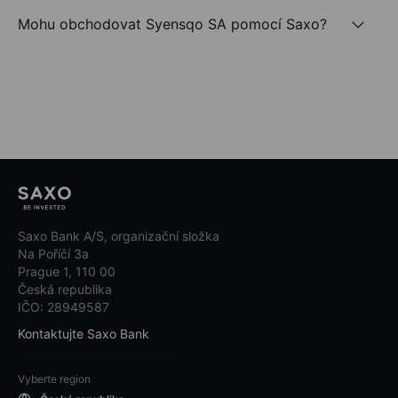
Mohu obchodovat Syensqo SA pomocí Saxo?
Saxo Bank A/S, organizační složka
Na Poříčí 3a
Prague 1, 110 00
Česká republika
IČO: 28949587
Kontaktujte Saxo Bank
Vyberte region