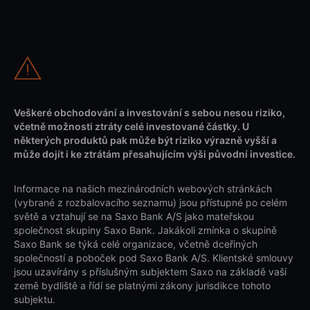
Veškeré obchodování a investování s sebou nesou riziko,
včetně možnosti ztráty celé investované částky. U
některých produktů pak může být riziko výrazně vyšší a
může dojít i ke ztrátám přesahujícím výši původní investice.
Informace na našich mezinárodních webových stránkách
(vybrané z rozbalovacího seznamu) jsou přístupné po celém
světě a vztahují se na Saxo Bank A/S jako mateřskou
společnost skupiny Saxo Bank. Jakákoli zmínka o skupině
Saxo Bank se týká celé organizace, včetně dceřiných
společností a poboček pod Saxo Bank A/S. Klientské smlouvy
jsou uzavírány s příslušným subjektem Saxo na základě vaší
země bydliště a řídí se platnými zákony jurisdikce tohoto
subjektu.