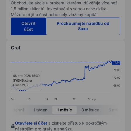
Obchodujte akcie u brokera, kterému důvěřuje více než
1,5 milionu klientů. Investování s sebou nese rizika.
Můžete přijít o část nebo celý vložený kapitál.
Otevřít
Prozkoumejte nabídku od
Saxo
účet
Graf
Chart
80,00
79,80
Line chart with 398 data points.
76,00
The chart has 1 X axis displaying categories.
06-srp-2026 15:30
72,00
SYENS:xbru
The chart has 1 Y axis displaying values. Data ranges 
Close
79,55
68,00
čvc
13
17
21
27
31
srp
End of interactive chart.
Intradenní
1 týden
1 měsíc
3 měsíce
6 měsíců
Otevřete si účet
a získejte přístup k pokročilým
nástrojům pro grafy a analýzu.