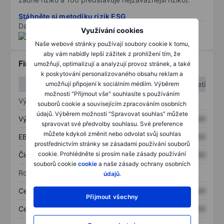
Stáhněte si metodiku rizik ESG
Data poskytnuta od
/
Využívání cookies
Naše webové stránky používají soubory cookie k tomu,
aby vám nabídly lepší zážitek z prohlížení tím, že
Finanční informace
umožňují, optimalizují a analyzují provoz stránek, a také
k poskytování personalizovaného obsahu reklam a
1. čtvrtletí
2. čtvrtletí
umožňují připojení k sociálním médiím. Výběrem
možnosti "Přijmout vše" souhlasíte s používáním
Výkaz zisku a ztráty
souborů cookie a souvisejícím zpracováním osobních
údajů. Výběrem možnosti "Spravovat souhlas" můžete
Výnos
XXXXXXX
XXXXXXX
spravovat své předvolby souhlasu. Své preference
můžete kdykoli změnit nebo odvolat svůj souhlas
EBITDA
XXXXXXX
XXXXXXX
prostřednictvím stránky se zásadami používání souborů
cookie. Prohlédněte si prosím naše zásady používání
Čistý příjem
XXXXXXX
XXXXXXX
souborů cookie
cookie
a naše zásady ochrany osobních
Rozvaha
údajů
.
Celková aktiva
XXXXXXX
XXXXXXX
Přijmout všechny
Celkový dluh
XXXXXXX
XXXXXXX