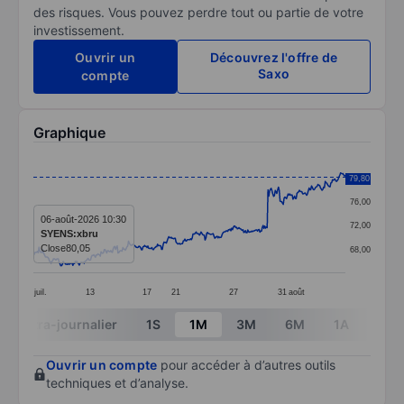
des risques. Vous pouvez perdre tout ou partie de votre
investissement.
Ouvrir un
Découvrez l'offre de
Saxo
compte
Graphique
Chart
80,00
79,80
Line chart with 388 data points.
76,00
The chart has 1 X axis displaying categories.
06-août-2026 10:30
72,00
SYENS:xbru
The chart has 1 Y axis displaying values. Data ranges 
Close
80,05
68,00
juil.
13
17
21
27
31
août
End of interactive chart.
Intra-journalier
1S
1M
3M
6M
1A
3A
Ouvrir un compte
pour accéder à d’autres outils
techniques et d’analyse.