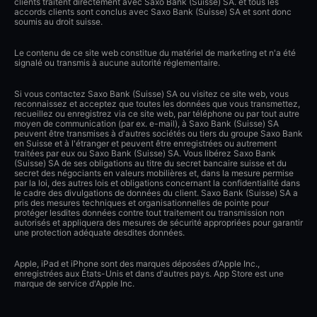
clients traitent directement avec Saxo Bank (Suisse) SA. et tous les
accords clients sont conclus avec Saxo Bank (Suisse) SA et sont donc
soumis au droit suisse.
Le contenu de ce site web constitue du matériel de marketing et n'a été
signalé ou transmis à aucune autorité réglementaire.
Si vous contactez Saxo Bank (Suisse) SA ou visitez ce site web, vous
reconnaissez et acceptez que toutes les données que vous transmettez,
recueillez ou enregistrez via ce site web, par téléphone ou par tout autre
moyen de communication (par ex. e-mail), à Saxo Bank (Suisse) SA
peuvent être transmises à d'autres sociétés ou tiers du groupe Saxo Bank
en Suisse et à l'étranger et peuvent être enregistrées ou autrement
traitées par eux ou Saxo Bank (Suisse) SA. Vous libérez Saxo Bank
(Suisse) SA de ses obligations au titre du secret bancaire suisse et du
secret des négociants en valeurs mobilières et, dans la mesure permise
par la loi, des autres lois et obligations concernant la confidentialité dans
le cadre des divulgations de données du client. Saxo Bank (Suisse) SA a
pris des mesures techniques et organisationnelles de pointe pour
protéger lesdites données contre tout traitement ou transmission non
autorisés et appliquera des mesures de sécurité appropriées pour garantir
une protection adéquate desdites données.
Apple, iPad et iPhone sont des marques déposées d'Apple Inc.,
enregistrées aux États-Unis et dans d'autres pays. App Store est une
marque de service d'Apple Inc.