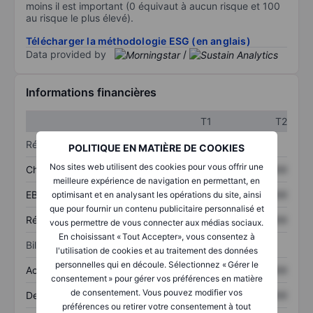
moins il est important (0 équivaut à aucun risque et 100
au risque le plus élevé).
Télécharger la méthodologie ESG (en anglais)
Data provided by
/
Informations financières
T1
T2
Résultats
POLITIQUE EN MATIÈRE DE COOKIES
Nos sites web utilisent des cookies pour vous offrir une
Chiffre d’affaires
XXXXXXX
XXXXXXX
meilleure expérience de navigation en permettant, en
EBITDA
XXXXXXX
XXXXXXX
optimisant et en analysant les opérations du site, ainsi
que pour fournir un contenu publicitaire personnalisé et
Résultat net
XXXXXXX
XXXXXXX
vous permettre de vous connecter aux médias sociaux.
En choisissant « Tout Accepter», vous consentez à
Bilan
l'utilisation de cookies et au traitement des données
personnelles qui en découle. Sélectionnez « Gérer le
Actifs totaux
XXXXXXX
XXXXXXX
consentement » pour gérer vos préférences en matière
de consentement. Vous pouvez modifier vos
Dette totale
XXXXXXX
XXXXXXX
préférences ou retirer votre consentement à tout