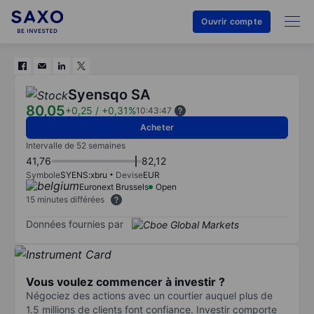
Ouvrir compte
Syensqo SA
80,05
+0,25
/
+0,31%
10:43:47
Acheter
Intervalle de 52 semaines
41,76
82,12
Symbole
SYENS:xbru
Devise
EUR
Euronext Brussels
Open
15 minutes différées
Données fournies par
Vous voulez commencer à investir ?
Négociez des actions avec un courtier auquel plus de
1.5 millions de clients font confiance. Investir comporte