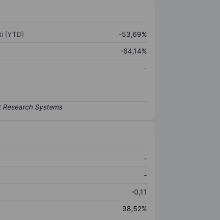
i (YTD)
-53,69%
-64,14%
-
-
-
-0,11
98,52%