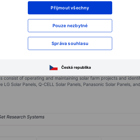
Přijmout všechny
XXXXXXX
XXXXXXX
XXXXXXX
XXXXXXX
Pouze nezbytné
XXXXXXX
XXXXXXX
Otevřete si účet
a získejte přístup k p
Správa souhlasu
XXXXXXX
XXXXXXX
c.
Česká republika
ar and renewable energy company. The United States business includes
consist of operating and maintaining solar farm projects and identif
 are LG Solar Panels, Q-CELL Solar Panels, Panasonic Solar Panels, a