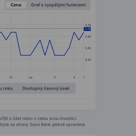
Cena
Graf s vyspělými funkcemi
0,39
0,39
0,38
0,36
0,34
31
srp
5
6
7
u roku
Dostupný časový úsek
ijít o část nebo o celou svou investici.
byla ze strany Saxo Bank jakkoli upravena.