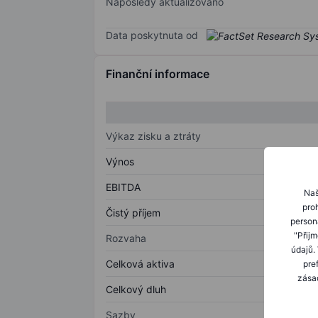
Naposledy aktualizováno
Data poskytnuta od
Finanční informace
Výkaz zisku a ztráty
Výnos
EBITDA
Naš
proh
Čistý příjem
person
"Přij
Rozvaha
údajů.
Celková aktiva
pre
zásad
Celkový dluh
Sazby