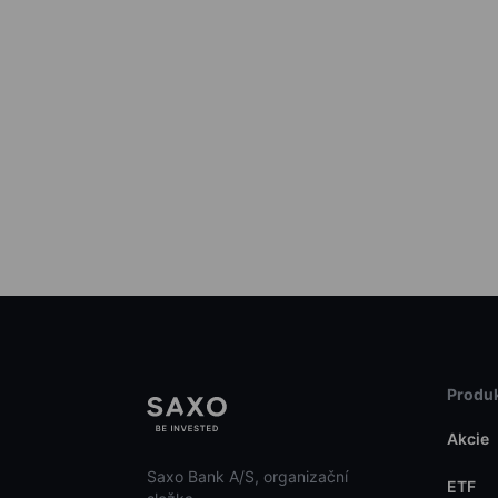
Produk
Akcie
Saxo Bank A/S, organizační
ETF