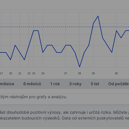
ories.
s. Data ranges from 0.33 to 0.4.
17
20
21
22
23
24
27
28
29
30
 měsíce
6 měsíců
1 rok
3 roky
5 let
Od počátk
čilým nástrojům pro grafy a analýzu.
t dlouhodobé pozitivní výnosy, ale zahrnuje i určitá rizika. Můžete př
 ukazatelem budoucích výsledků. Data od externích poskytovatelů ne