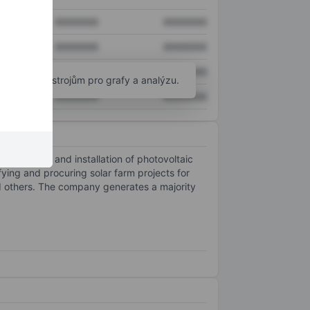
XXXXXXX
XXXXXXX
XXXXXXX
XXXXXXX
XXXXXXX
XXXXXXX
okročilým nástrojům pro grafy a analýzu.
XXXXXXX
XXXXXXX
 the sale and installation of photovoltaic
ying and procuring solar farm projects for
nd others. The company generates a majority