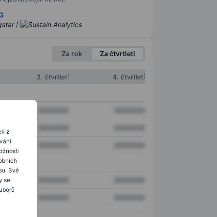
SG
/
Za rok
Za čtvrtletí
3. čtvrtletí
4. čtvrtletí
XXXXXXX
XXXXXXX
XXXXXXX
XXXXXXX
ek z
ování
XXXXXXX
XXXXXXX
ožnosti
obních
su. Své
XXXXXXX
XXXXXXX
y se
ouborů
XXXXXXX
XXXXXXX