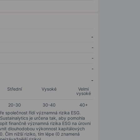
-
-
-
-
-
Střední
Vysoké
Velmi
vysoké
20-30
30-40
40+
ře společnost řídí významná rizika ESG.
 Sustainalytics je určena tak, aby pomohla
hopit finančně významná rizika ESG na úrovni
livnit dlouhodobou výkonnost kapitálových
0. Čím nižší riziko, tím lépe (0 znamená
nejzávažnější riziko).