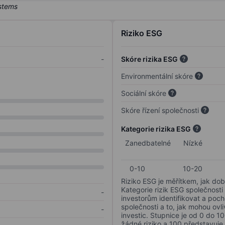
Riziko ESG
-
Skóre rizika ESG
Environmentální skóre
Sociální skóre
Skóre řízení společnosti
Kategorie rizika ESG
Zanedbatelné
Nízké
0-10
10-20
Riziko ESG je měřítkem, jak dob
Kategorie rizik ESG společnosti
-
investorům identifikovat a poc
společnosti a to, jak mohou ov
-
investic. Stupnice je od 0 do 10
žádné riziko a 100 představuje 