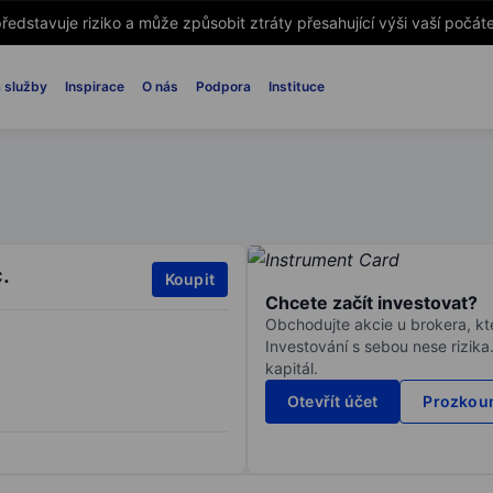
ředstavuje riziko a může způsobit ztráty přesahující výši vaší počáte
 služby
Inspirace
O nás
Podpora
Instituce
.
Koupit
Chcete začít investovat?
Obchodujte akcie u brokera, kte
Investování s sebou nese rizika
kapitál.
Otevřít účet
Prozkoum