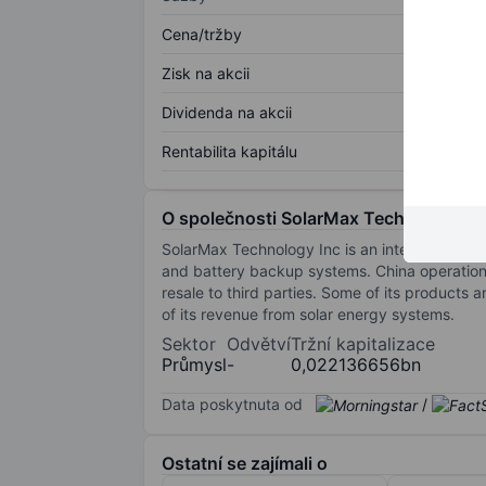
Cena/tržby
Zisk na akcii
Dividenda na akcii
Rentabilita kapitálu
O společnosti SolarMax Technology In
SolarMax Technology Inc is an integrated sol
and battery backup systems. China operations 
resale to third parties. Some of its products
of its revenue from solar energy systems.
Sektor
Odvětví
Tržní kapitalizace
Průmysl
-
0,022136656bn
Data poskytnuta od
/
Ostatní se zajímali o