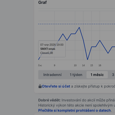
Graf
Chart
Line chart with 65 data points.
The chart has 1 X axis displaying categ
The chart has 1 Y axis displaying value
07-srp-2026 19:00
SMXT:xnas
Close
0,38
čvc
9
10
14
15
16
End of interactive chart.
Intradenní
1 týden
1 měsíc
3
Otevřete si účet
a získejte přístup k pokro
Dobré vědět:
Investování do akcií může přináše
Historický výkon této akcie není spolehlivým
Přečtěte si kompletní prohlášení o datech
.