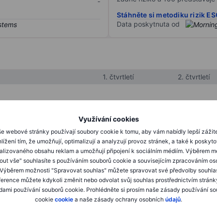
-
Stáhněte si metodiku rizik E
Data poskytnuta od
1. čtvrtletí
2. čtvrtletí
XXXXXXX
XXXXXXX
Využívání cookies
XXXXXXX
XXXXXXX
e webové stránky používají soubory cookie k tomu, aby vám nabídly lepší zážit
lížení tím, že umožňují, optimalizují a analyzují provoz stránek, a také k poskyt
XXXXXXX
XXXXXXX
alizovaného obsahu reklam a umožňují připojení k sociálním médiím. Výběrem m
mout vše" souhlasíte s používáním souborů cookie a souvisejícím zpracováním os
 Výběrem možnosti "Spravovat souhlas" můžete spravovat své předvolby souhla
XXXXXXX
XXXXXXX
ference můžete kdykoli změnit nebo odvolat svůj souhlas prostřednictvím stránk
ami používání souborů cookie. Prohlédněte si prosím naše zásady používání s
XXXXXXX
XXXXXXX
cookie
cookie
a naše zásady ochrany osobních
údajů
.