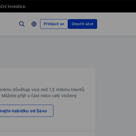
ční investice.
Přihlásit se
Otevřít účet
rému důvěřuje více než 1,5 milionu klientů.
. Můžete přijít o část nebo celý vložený
ejte nabídku od Saxo