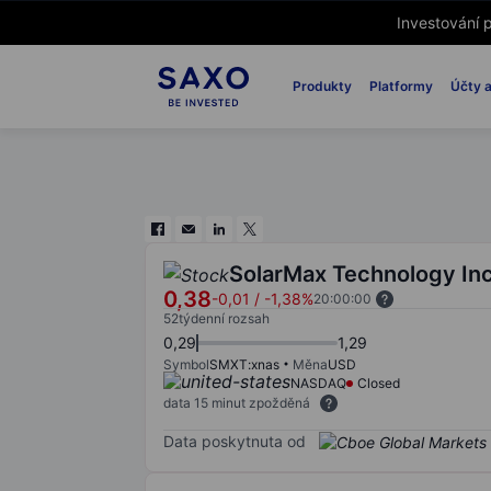
Investování p
Produkty
Platformy
Účty a
SolarMax Technology Inc
0,38
-0,01
/
-1,38%
20:00:00
52týdenní rozsah
0,29
1,29
Symbol
SMXT:xnas
Měna
USD
NASDAQ
Closed
data 15 minut zpožděná
Data poskytnuta od