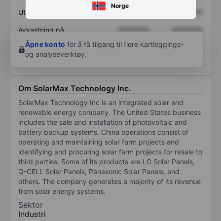
Norge
Utbytte per aksje
XXXXXXX
XXXXXXX
Avkastning på
XXXXXXX
XXXXXXX
egenkapital
Åpne konto
for å få tilgang til flere kartleggings-
og analyseverktøy.
Om SolarMax Technology Inc.
SolarMax Technology Inc is an integrated solar and
renewable energy company. The United States business
includes the sale and installation of photovoltaic and
battery backup systems. China operations consist of
operating and maintaining solar farm projects and
identifying and procuring solar farm projects for resale to
third parties. Some of its products are LG Solar Panels,
Q-CELL Solar Panels, Panasonic Solar Panels, and
others. The company generates a majority of its revenue
from solar energy systems.
Sektor
Industri