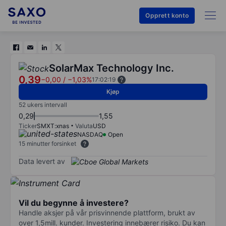
Opprett konto
SolarMax Technology Inc.
0,39
−0,00
/
−1,03%
17:02:19
Kjøp
52 ukers intervall
0,29
1,55
Ticker
SMXT:xnas
Valuta
USD
NASDAQ
Open
15 minutter forsinket
Data levert av
Vil du begynne å investere?
Handle aksjer på vår prisvinnende plattform, brukt av
over 1,5mill. kunder. Investering innebærer risiko. Du kan