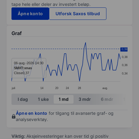
tape hele eller deler av investert beløp.
Åpne konto
Utforsk Saxos tilbud
Graf
Chart
0,39
0,39
Line chart with 73 data points.
0,38
The chart has 1 X axis displaying categories.
06-aug.-2026 14:30
0,36
SMXT:xnas
The chart has 1 Y axis displaying values. Data ranges 
Close
0,37
0,34
juli
14
20
24
28
aug.
End of interactive chart.
I dag
1 uke
1 md
3 mdr
6 mdr
1 år
Åpne en konto
for tilgang til avanserte graf- og
analyseverktøy.
Viktig:
Aksjeinvesteringer kan over tid gi positiv