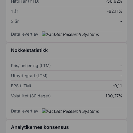
Hittil i år (YTD)
-56,62%
1 år
-62,11%
3 år
-
Data levert av
Nøkkelstatistikk
Pris/inntjening (LTM)
-
Utbyttegrad (LTM)
-
EPS (LTM)
-0,11
Volatilitet (30 dager)
100,27%
Data levert av
Analytikernes konsensus