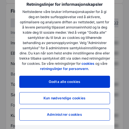
Retningslinjer for informasjonskapsler
Finansiell informasjon
Nettstedene våre bruker informasjonskapsler for å gi
deg en bedre surfeopplevelse ved å aktivere,
optimalisere og analysere driften av nettstedet, samt for
Q1
Q2
å levere personlig tilpasset annonseinnhold og la deg
Inntektsoversikt
koble deg til sosiale medier. Ved å velge "Godta alle"
samtykker du til bruk av cookies og tilhørende
Inntekter
XXXXXXX
XXXXXXX
behandling av personopplysninger. Velg "Administrer
samtykke" for å administrere samtykkeinnstillingene
EBITDA
XXXXXXX
XXXXXXX
dine. Du kan når som helst endre innstillingene dine eller
trekke tilbake samtykket ditt via siden med retningslinjer
Nettoinntekt
XXXXXXX
XXXXXXX
for cookies. Se våre retningslinjer for
cookies
og våre
retningslinjer for personvern
.
Balanse
Godta alle cookies
Totale eiendeler
XXXXXXX
XXXXXXX
Samlet gjeld
XXXXXXX
XXXXXXX
Kun nødvendige cookies
Forholdstall
Administrer cookies
Kurs/salg
XXXXXXX
XXXXXXX
Fortjeneste per aksje
XXXXXXX
XXXXXXX