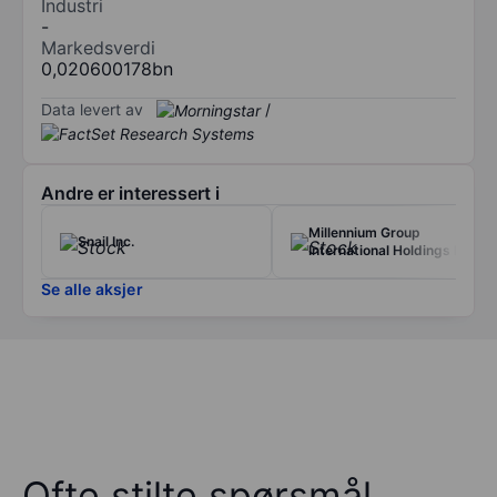
Industri
-
Markedsverdi
0,020600178bn
Data levert av
/
Andre er interessert i
Millennium Group
Snail Inc.
International Holdings Ltd.
Se alle aksjer
Ofte stilte spørsmål