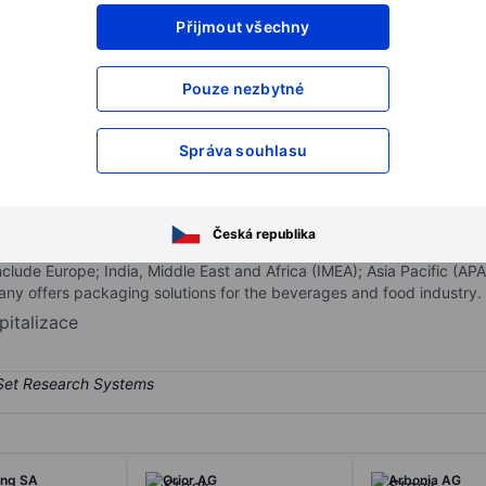
Přijmout všechny
XXXXXXX
XXXXXXX
XXXXXXX
XXXXXXX
Pouze nezbytné
XXXXXXX
XXXXXXX
Otevřete si účet
a získejte přístup k p
Správa souhlasu
XXXXXXX
XXXXXXX
Česká republika
er for aseptic carton packaging solutions, comprising filling machine
nclude Europe; India, Middle East and Africa (IMEA); Asia Pacific (
y offers packaging solutions for the beverages and food industry.
pitalizace
ing SA
Orior AG
Arbonia AG