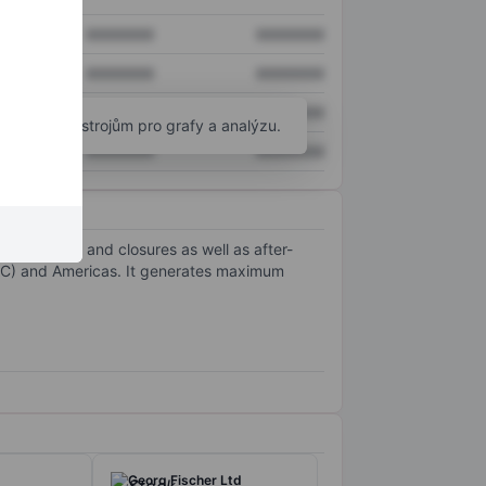
XXXXXXX
XXXXXXX
XXXXXXX
XXXXXXX
XXXXXXX
XXXXXXX
okročilým nástrojům pro grafy a analýzu.
XXXXXXX
XXXXXXX
s, sleeves, and closures as well as after-
APAC) and Americas. It generates maximum
Georg Fischer Ltd