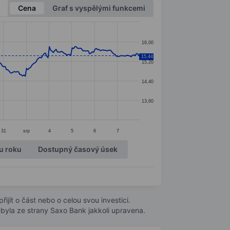
Cena
Graf s vyspělými funkcemi
16,00
15,44
15,20
14,40
13,60
31
srp
4
5
6
7
u roku
Dostupný časový úsek
ijít o část nebo o celou svou investici.
byla ze strany Saxo Bank jakkoli upravena.