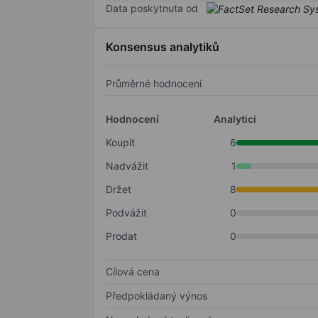
Data poskytnuta od
Konsensus analytiků
Průměrné hodnocení
Hodnocení
Analytici
Koupit
6
Nadvážit
1
Držet
8
Podvážit
0
Prodat
0
Cílová cena
Předpokládaný výnos