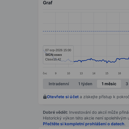
Graf
Chart
Line chart with 391 data points.
The chart has 1 X axis displaying categ
The chart has 1 Y axis displaying values
07-srp-2026 15:00
SIGN:xswx
Close
15,42
čvc
9
10
13
14
15
16
End of interactive chart.
Intradenní
1 týden
1 měsíc
3
Otevřete si účet
a získejte přístup k pokro
Dobré vědět:
Investování do akcií může přináše
Historický výkon této akcie není spolehlivým
Přečtěte si kompletní prohlášení o datech
.