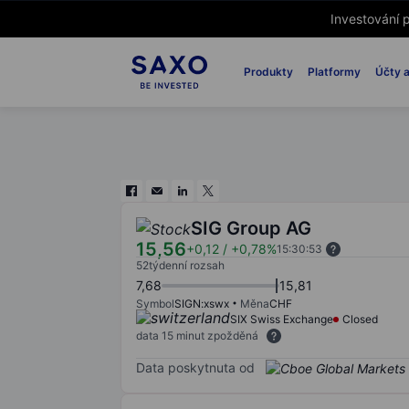
Investování p
Produkty
Platformy
Účty a
SIG Group AG
15,56
+0,12
/
+0,78%
15:30:53
52týdenní rozsah
7,68
15,81
Symbol
SIGN:xswx
Měna
CHF
SIX Swiss Exchange
Closed
data 15 minut zpožděná
Data poskytnuta od