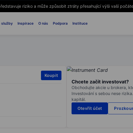
ředstavuje riziko a může způsobit ztráty přesahující výši vaší počáte
 služby
Inspirace
O nás
Podpora
Instituce
Koupit
Chcete začít investovat?
Obchodujte akcie u brokera, kte
Investování s sebou nese rizika
kapitál.
Otevřít účet
Prozkoum