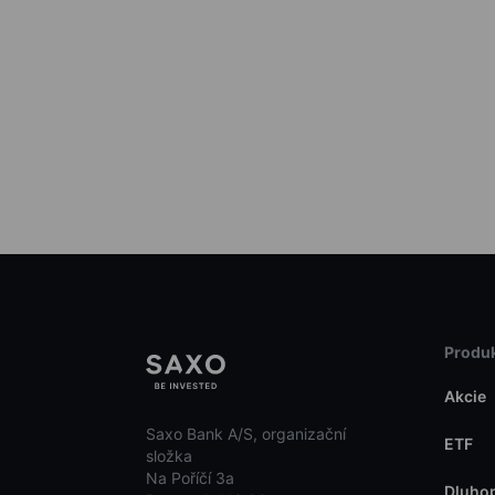
Produk
Akcie
Saxo Bank A/S, organizační
ETF
složka
Na Poříčí 3a
Dluho