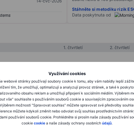
14-čvc-2026
Stáhněte si metodiku rizik E
Data poskytnuta od
1. čtvrtletí
2. čtvrtletí
XXXXXXX
XXXXXXX
Využívání cookies
XXXXXXX
XXXXXXX
e webové stránky používají soubory cookie k tomu, aby vám nabídly lepší zážit
lížení tím, že umožňují, optimalizují a analyzují provoz stránek, a také k poskyt
XXXXXXX
XXXXXXX
alizovaného obsahu reklam a umožňují připojení k sociálním médiím. Výběrem m
mout vše" souhlasíte s používáním souborů cookie a souvisejícím zpracováním os
 Výběrem možnosti "Spravovat souhlas" můžete spravovat své předvolby souhla
XXXXXXX
XXXXXXX
ference můžete kdykoli změnit nebo odvolat svůj souhlas prostřednictvím stránk
ami používání souborů cookie. Prohlédněte si prosím naše zásady používání s
XXXXXXX
XXXXXXX
cookie
cookie
a naše zásady ochrany osobních
údajů
.