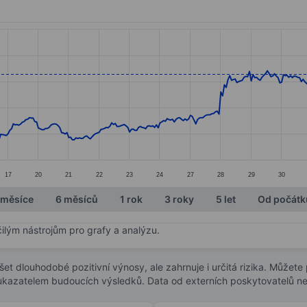
ories.
. Data ranges from 13.11 to 15.79.
17
20
21
22
23
24
27
28
29
30
 měsíce
6 měsíců
1 rok
3 roky
5 let
Od počátk
čilým nástrojům pro grafy a analýzu.
t dlouhodobé pozitivní výnosy, ale zahrnuje i určitá rizika. Můžete př
 ukazatelem budoucích výsledků. Data od externích poskytovatelů ne