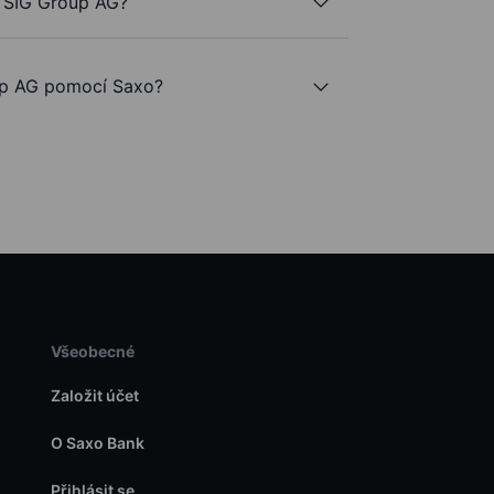
e SIG Group AG?
p AG pomocí Saxo?
Všeobecné
Založit účet
O Saxo Bank
Přihlásit se