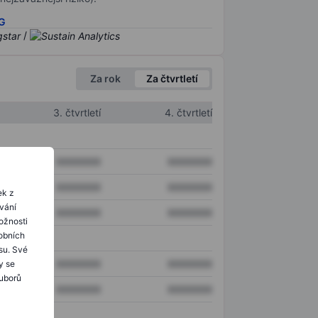
SG
/
Za rok
Za čtvrtletí
3. čtvrtletí
4. čtvrtletí
XXXXXXX
XXXXXXX
XXXXXXX
XXXXXXX
ek z
ování
XXXXXXX
XXXXXXX
ožnosti
obních
su. Své
XXXXXXX
XXXXXXX
y se
ouborů
XXXXXXX
XXXXXXX