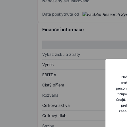
Naposledy aktualizováno
Data poskytnuta od
Finanční informace
Výkaz zisku a ztráty
Výnos
EBITDA
Naš
proh
Čistý příjem
person
"Přij
Rozvaha
údajů.
Celková aktiva
pre
zásad
Celkový dluh
Sazby