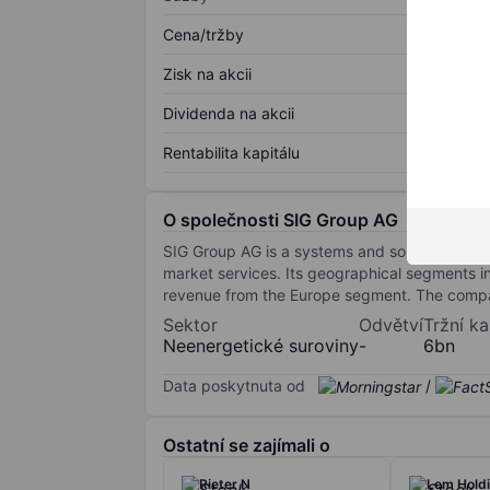
Cena/tržby
Zisk na akcii
Dividenda na akcii
Rentabilita kapitálu
O společnosti SIG Group AG
SIG Group AG is a systems and solutions provid
market services. Its geographical segments i
revenue from the Europe segment. The compan
Sektor
Odvětví
Tržní ka
Neenergetické suroviny
-
6bn
Data poskytnuta od
/
Ostatní se zajímali o
Rieter N
Lem Hold