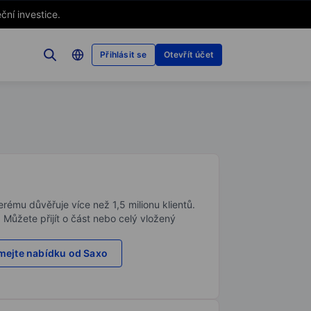
ční investice.
Přihlásit se
Otevřít účet
rému důvěřuje více než 1,5 milionu klientů.
. Můžete přijít o část nebo celý vložený
ejte nabídku od Saxo