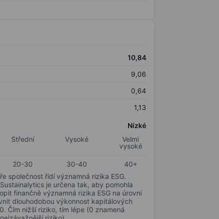
10,84
9,06
0,64
1,13
Nízké
Střední
Vysoké
Velmi
vysoké
20-30
30-40
40+
ře společnost řídí významná rizika ESG.
 Sustainalytics je určena tak, aby pomohla
hopit finančně významná rizika ESG na úrovni
livnit dlouhodobou výkonnost kapitálových
0. Čím nižší riziko, tím lépe (0 znamená
nejzávažnější riziko).