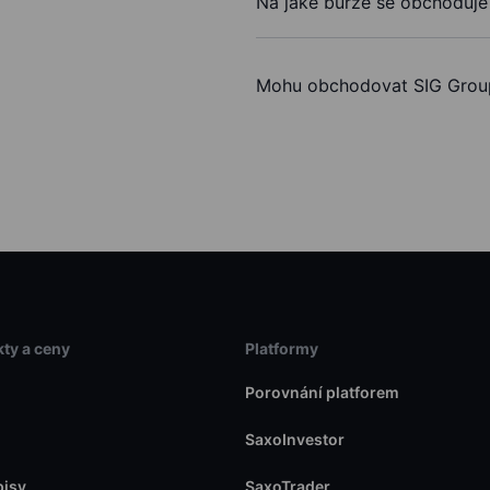
Na jaké burze se obchoduj
Mohu obchodovat SIG Grou
ty a ceny
Platformy
Porovnání platforem
SaxoInvestor
pisy
SaxoTrader