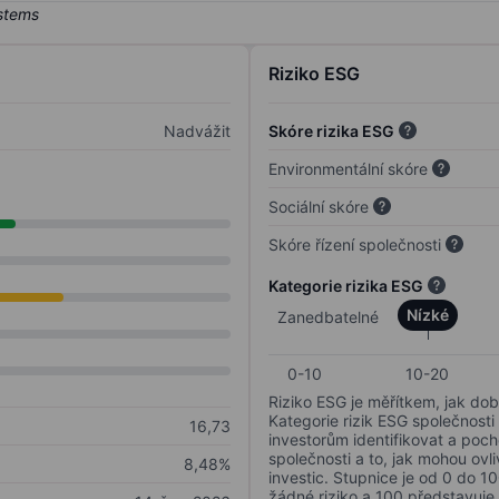
Riziko ESG
Nadvážit
Skóre rizika ESG
Environmentální skóre
Sociální skóre
Skóre řízení společnosti
Kategorie rizika ESG
Nízké
Zanedbatelné
0-10
10-20
Riziko ESG je měřítkem, jak dob
Kategorie rizik ESG společnosti
16,73
investorům identifikovat a poc
společnosti a to, jak mohou ov
8,48%
investic. Stupnice je od 0 do 10
žádné riziko a 100 představuje 