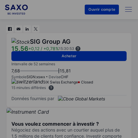
Ouvrir compte
SIG Group AG
15,56
+0,12
/
+0,78%
15:30:53
Acheter
Intervalle de 52 semaines
7,68
15,81
Symbole
SIGN:xswx
Devise
CHF
SIX Swiss Exchange
Closed
15 minutes différées
Données fournies par
Vous voulez commencer à investir ?
Négociez des actions avec un courtier auquel plus de
1.5 millions de clients font confiance. Investir comporte