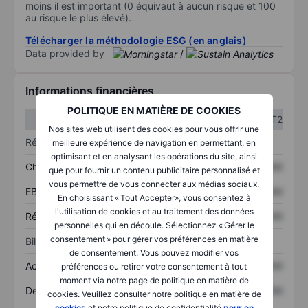
moins il est important (0 équivaut à aucun risque et 100
au risque le plus élevé).
Télécharger la méthodologie ESG (en anglais)
Data provided by
/
Informations financières
POLITIQUE EN MATIÈRE DE COOKIES
T1
T2
Nos sites web utilisent des cookies pour vous offrir une
Résultats
meilleure expérience de navigation en permettant, en
optimisant et en analysant les opérations du site, ainsi
Chiffre d’affaires
XXXXXXX
XXXXXXX
que pour fournir un contenu publicitaire personnalisé et
vous permettre de vous connecter aux médias sociaux.
EBITDA
XXXXXXX
XXXXXXX
En choisissant « Tout Accepter», vous consentez à
l'utilisation de cookies et au traitement des données
Résultat net
XXXXXXX
XXXXXXX
personnelles qui en découle. Sélectionnez « Gérer le
consentement » pour gérer vos préférences en matière
Bilan
de consentement. Vous pouvez modifier vos
Actifs totaux
XXXXXXX
XXXXXXX
préférences ou retirer votre consentement à tout
moment via notre page de politique en matière de
Dette totale
XXXXXXX
XXXXXXX
cookies. Veuillez consulter notre politique en matière de
cookies
et notre politique de confidentialité
pour en