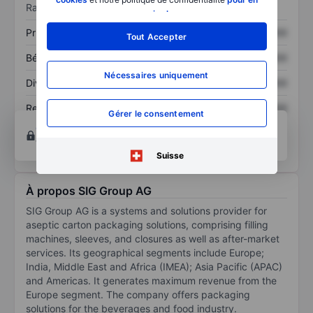
Ratios
savoir plus
.
Prix / ventes
XXXXXXX
XXXXXXX
Tout Accepter
Bénéfice par action
XXXXXXX
XXXXXXX
Nécessaires uniquement
Dividende par action
XXXXXXX
XXXXXXX
Rendement des
XXXXXXX
XXXXXXX
Gérer le consentement
capitaux propres
Ouvrir un compte
pour accéder à d’autres outils
techniques et d’analyse.
Suisse
À propos SIG Group AG
SIG Group AG is a systems and solutions provider for
aseptic carton packaging solutions, comprising filling
machines, sleeves, and closures as well as after-market
services. Its geographical segments include Europe;
India, Middle East and Africa (IMEA); Asia Pacific (APAC)
and Americas. It generates maximum revenue from the
Europe segment. The company offers packaging
solutions for the beverages and food industry.