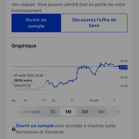
des risques. Vous pouvez perdre tout ou partie de votre
investissement.
Ouvrir un
Découvrez l'offre de
Saxo
compte
Graphique
Chart
16,00
Line chart with 391 data points.
15,44
15,20
The chart has 1 X axis displaying categories.
07-août-2026 15:00
14,40
SIGN:xswx
The chart has 1 Y axis displaying values. Data ranges 
Close
15,42
13,60
juil.
13
17
21
27
31
août
7
End of interactive chart.
Intra-journalier
1S
1M
3M
6M
1A
3A
Ouvrir un compte
pour accéder à d’autres outils
techniques et d’analyse.