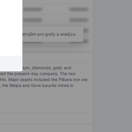
XXXXXXX
XXXXXXX
XXXXXXX
XXXXXXX
XXXXXXX
XXXXXXX
okročilým nástrojům pro grafy a analýzu.
XXXXXXX
XXXXXXX
aluminum. Lithium, diamonds, gold, and
reated the present-day company. The two
ts. Major assets included the Pilbara iron ore
, the Weipa and Gove bauxite mines in