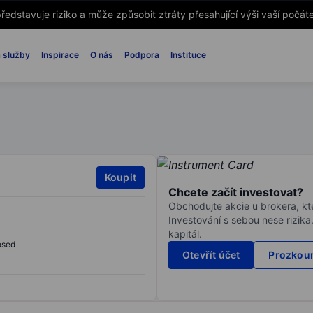
ředstavuje riziko a může způsobit ztráty přesahující výši vaší počáte
 služby
Inspirace
O nás
Podpora
Instituce
Koupit
Chcete začít investovat?
Obchodujte akcie u brokera, kte
Investování s sebou nese rizika
kapitál.
osed
Otevřít účet
Prozkoum