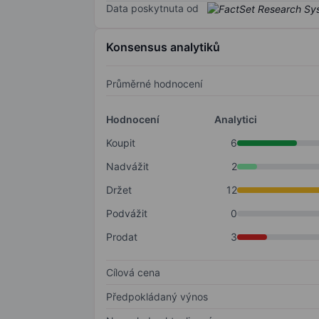
Data poskytnuta od
Konsensus analytiků
Průměrné hodnocení
Hodnocení
Analytici
Koupit
6
Nadvážit
2
Držet
12
Podvážit
0
Prodat
3
Cílová cena
Předpokládaný výnos