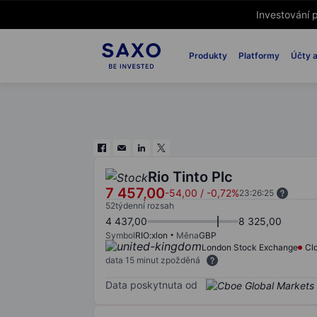
Investování p
Produkty
Platformy
Účty a
Rio Tinto Plc
7 457,00
-54,00
/
-0,72%
23:26:25
52týdenní rozsah
4 437,00
8 325,00
Symbol
RIO:xlon
Měna
GBP
London Stock Exchange
Cl
data 15 minut zpožděná
Data poskytnuta od