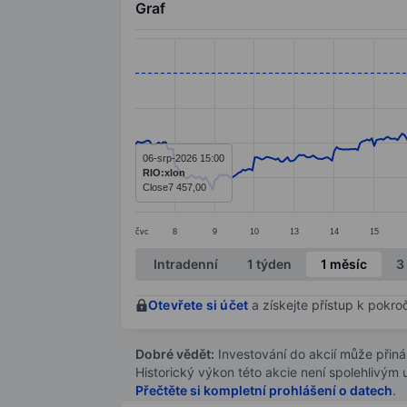
Graf
Chart
Line chart with 391 data points.
The chart has 1 X axis displaying categ
The chart has 1 Y axis displaying valu
06-srp-2026 15:00
RIO:xlon
Close
7 457,00
čvc
8
9
10
13
14
15
End of interactive chart.
Intradenní
1 týden
1 měsíc
3
Otevřete si účet
a získejte přístup k pokro
Dobré vědět:
Investování do akcií může přináše
Historický výkon této akcie není spolehlivým
Přečtěte si kompletní prohlášení o datech
.