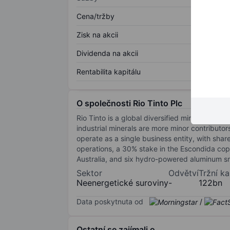
Cena/tržby
Zisk na akcii
Dividenda na akcii
Rentabilita kapitálu
O společnosti Rio Tinto Plc
Rio Tinto is a global diversified miner. Iron 
industrial minerals are more minor contribut
operate as a single business entity, with sha
operations, a 30% stake in the Escondida co
Australia, and six hydro-powered aluminum s
Sektor
Odvětví
Tržní ka
Neenergetické suroviny
-
122bn
Data poskytnuta od
/
Ostatní se zajímali o