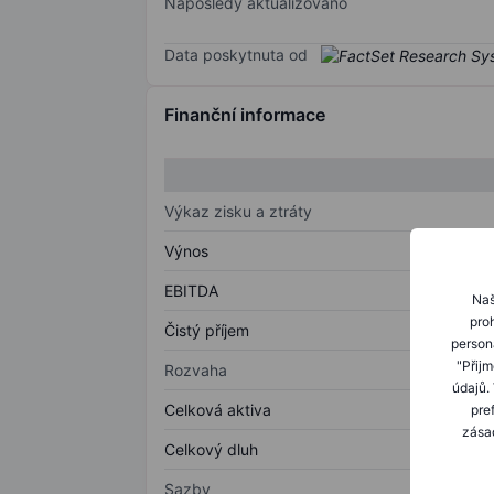
Naposledy aktualizováno
Data poskytnuta od
Finanční informace
Výkaz zisku a ztráty
Výnos
EBITDA
Naš
proh
Čistý příjem
person
"Přij
Rozvaha
údajů.
Celková aktiva
pre
zásad
Celkový dluh
Sazby