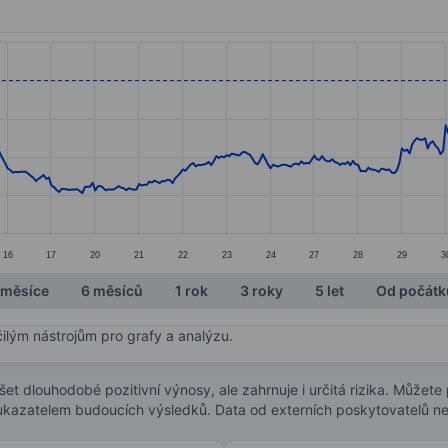
ories.
es. Data ranges from 6492 to 7563.5.
16
17
20
21
22
23
24
27
28
29
3
 měsíce
6 měsíců
1 rok
3 roky
5 let
Od počátk
čilým nástrojům pro grafy a analýzu.
t dlouhodobé pozitivní výnosy, ale zahrnuje i určitá rizika. Můžete př
 ukazatelem budoucích výsledků. Data od externích poskytovatelů ne