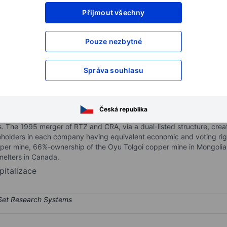
Přijmout všechny
XXXXXXX
XXXXXXX
XXXXXXX
XXXXXXX
Pouze nezbytné
XXXXXXX
XXXXXXX
Otevřete si účet
a získejte přístup k p
Správa souhlasu
XXXXXXX
XXXXXXX
Česká republika
ore is its major commodity, with lesser contributions from copper and 
ors. The 1995 merger of RTZ and CRA, via a dual-listed structure, c
reholders in each company having equivalent economic and voting righ
pper mine, 66%-ownership of the Oyu Tolgoi copper mine in Mongolia
melters in Canada.
pitalizace