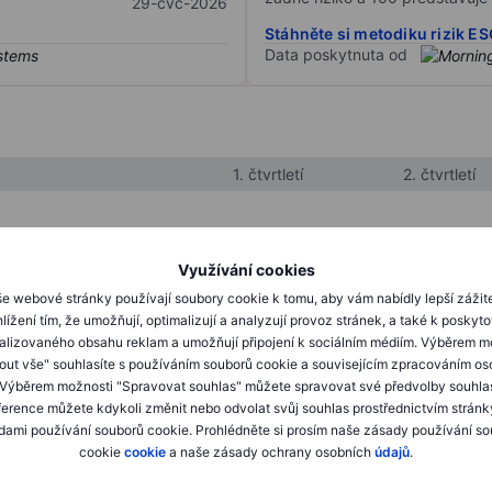
29-čvc-2026
Stáhněte si metodiku rizik E
Data poskytnuta od
1. čtvrtletí
2. čtvrtletí
XXXXXXX
XXXXXXX
Využívání cookies
XXXXXXX
XXXXXXX
e webové stránky používají soubory cookie k tomu, aby vám nabídly lepší zážit
lížení tím, že umožňují, optimalizují a analyzují provoz stránek, a také k poskyt
XXXXXXX
XXXXXXX
alizovaného obsahu reklam a umožňují připojení k sociálním médiím. Výběrem m
mout vše" souhlasíte s používáním souborů cookie a souvisejícím zpracováním os
 Výběrem možnosti "Spravovat souhlas" můžete spravovat své předvolby souhla
XXXXXXX
XXXXXXX
ference můžete kdykoli změnit nebo odvolat svůj souhlas prostřednictvím stránk
ami používání souborů cookie. Prohlédněte si prosím naše zásady používání s
XXXXXXX
XXXXXXX
cookie
cookie
a naše zásady ochrany osobních
údajů
.