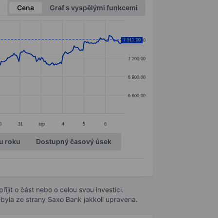
Cena
Graf s vyspělými funkcemi
7 511,00
7 500,00
7 200,00
6 900,00
6 600,00
0
31
srp
4
5
6
u roku
Dostupný časový úsek
ijít o část nebo o celou svou investici.
byla ze strany Saxo Bank jakkoli upravena.