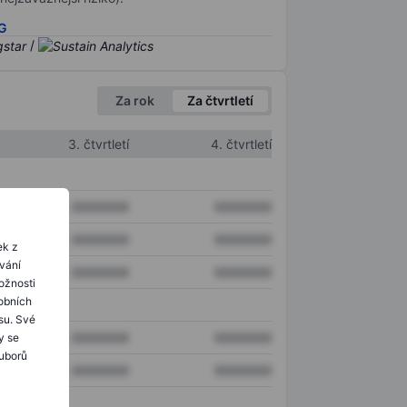
SG
/
Za rok
Za čtvrtletí
3. čtvrtletí
4. čtvrtletí
XXXXXXX
XXXXXXX
XXXXXXX
XXXXXXX
ek z
ování
XXXXXXX
XXXXXXX
ožnosti
obních
su. Své
XXXXXXX
XXXXXXX
y se
ouborů
XXXXXXX
XXXXXXX