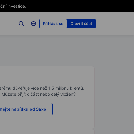
ční investice.
Přihlásit se
Otevřít účet
rému důvěřuje více než 1,5 milionu klientů.
. Můžete přijít o část nebo celý vložený
ejte nabídku od Saxo