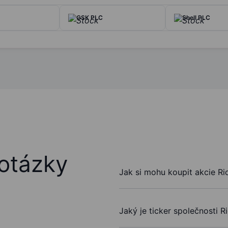
GSK PLC
Shell PLC
otázky
Jak si mohu koupit akcie Rio
Jaký je ticker společnosti R