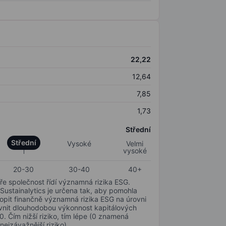
22,22
12,64
7,85
1,73
Střední
Střední
Vysoké
Velmi
vysoké
20-30
30-40
40+
ře společnost řídí významná rizika ESG.
 Sustainalytics je určena tak, aby pomohla
hopit finančně významná rizika ESG na úrovni
livnit dlouhodobou výkonnost kapitálových
0. Čím nižší riziko, tím lépe (0 znamená
nejzávažnější riziko).