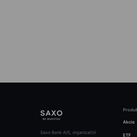
Produk
Akcie
Saxo Bank A/S, organizační
ETF