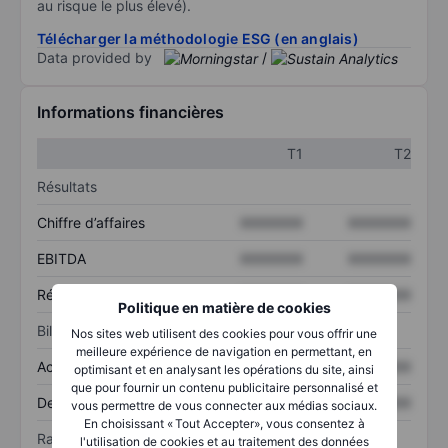
au risque le plus élevé).
Télécharger la méthodologie ESG (en anglais)
Data provided by
/
Informations financières
T1
T2
Résultats
Chiffre d’affaires
XXXXXXX
XXXXXXX
EBITDA
XXXXXXX
XXXXXXX
Résultat net
XXXXXXX
XXXXXXX
Politique en matière de cookies
Bilan
Nos sites web utilisent des cookies pour vous offrir une
meilleure expérience de navigation en permettant, en
Actif total
XXXXXXX
XXXXXXX
optimisant et en analysant les opérations du site, ainsi
que pour fournir un contenu publicitaire personnalisé et
Dette totale
XXXXXXX
XXXXXXX
vous permettre de vous connecter aux médias sociaux.
En choisissant « Tout Accepter», vous consentez à
Ratios
l'utilisation de cookies et au traitement des données