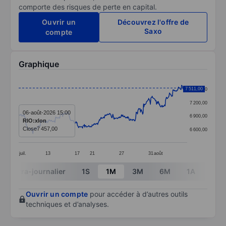
comporte des risques de perte en capital.
Ouvrir un
Découvrez l'offre de
Saxo
compte
Graphique
Chart
7 511,00
7 500,00
Line chart with 391 data points.
7 200,00
The chart has 1 X axis displaying categories.
06-août-2026 15:00
6 900,00
RIO:xlon
The chart has 1 Y axis displaying values. Data ranges
Close
7 457,00
6 600,00
juil.
13
17
21
27
31
août
End of interactive chart.
Intra-journalier
1S
1M
3M
6M
1A
3A
Ouvrir un compte
pour accéder à d’autres outils
techniques et d’analyses.