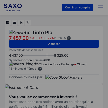
Ouvrir un compte
Rio Tinto Plc
7 457,00
-54,00
/
-0,72%
23:26:25
Acheter
Intervalle de 52 semaines
4 437,00
8 325,00
Symbole
RIO:xlon
Devise
GBP
London Stock Exchange
Closed
15 minutes différées
Données fournies par
Vous voulez commencer à investir ?
Investissez dans des actions avec un courtier qui a la
confiance de plus de 1,5 million de clients. Investir