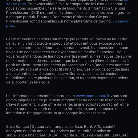
savoir plus
. Pour vous aider à mieux comprendre les risques encourus,
nous avons rassemblé une série de Documents d’Information Clé pour
l’Investisseur (DICI) mettant en évidence les risques et les avantages liés
à chaque produit. D'autres Documents d’Information Clé pour
l’Investisseur sont disponibles sur notre plateforme de trading.
En savoir
plus
.
Les instruments financiers sur marge présentent, en raison de leur effet
de levier, un fort caractère spéculatif et peuvent vous exposer à des
risques de pertes supérieures au montant investi. Ils nécessitent un bon
niveau de connaissances et d'expérience en matière financière. Nous
vous recommandons de lire notre avertissement sur les risques, de suivre
nos formations et de vous assurer que la réalisation d'investissements à
partir des instruments financiers proposés par Saxo Banque est adaptée
à votre situation et à vos objectifs financiers. Ces produits sont destinés
à une clientèle avisée pouvant surveiller ses positions de manière
quotidienne, voire plusieurs fois par jour, et ayant les moyens financiers
de supporter un tel risque.
Les informations présentées dans le site
www.home.saxo/fr
vous sont
communiquées à titre purement informatif et ne constitue ni un conseil
d’investissement, ni une offre de vente, ni une sollicitation d’achat, et ne
doit en aucun cas servir de base ou être pris en compte comme une
incitation à s’engager dans un quelconque investissement.
Saxo Banque | Succursale française de Saxo Bank A/S., société
anonyme de droit danois, supervisée par l'autorité danoise de
surveillance financière (DFSA) | Inscrite au RCS de Paris 980 884 084 |