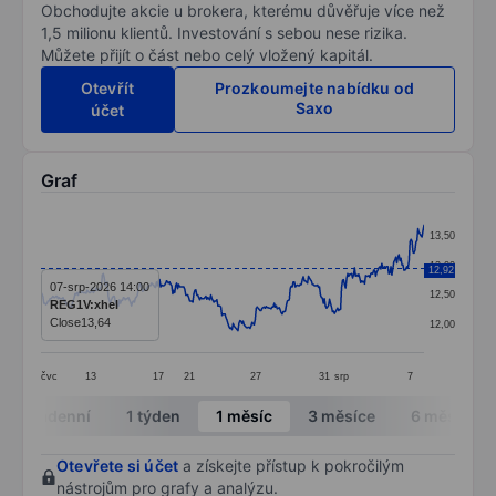
Obchodujte akcie u brokera, kterému důvěřuje více než
1,5 milionu klientů. Investování s sebou nese rizika.
Můžete přijít o část nebo celý vložený kapitál.
Otevřít
Prozkoumejte nabídku od
Saxo
účet
Graf
Chart
13,50
Line chart with 382 data points.
13,00
12,92
The chart has 1 X axis displaying categories.
07-srp-2026 14:00
12,50
REG1V:xhel
The chart has 1 Y axis displaying values. Data ranges 
Close
13,64
12,00
čvc
13
17
21
27
31
srp
7
End of interactive chart.
Intradenní
1 týden
1 měsíc
3 měsíce
6 měsíců
Otevřete si účet
a získejte přístup k pokročilým
nástrojům pro grafy a analýzu.