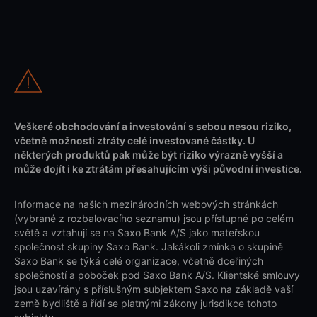
Veškeré obchodování a investování s sebou nesou riziko,
včetně možnosti ztráty celé investované částky. U
některých produktů pak může být riziko výrazně vyšší a
může dojít i ke ztrátám přesahujícím výši původní investice.
Informace na našich mezinárodních webových stránkách
(vybrané z rozbalovacího seznamu) jsou přístupné po celém
světě a vztahují se na Saxo Bank A/S jako mateřskou
společnost skupiny Saxo Bank. Jakákoli zmínka o skupině
Saxo Bank se týká celé organizace, včetně dceřiných
společností a poboček pod Saxo Bank A/S. Klientské smlouvy
jsou uzavírány s příslušným subjektem Saxo na základě vaší
země bydliště a řídí se platnými zákony jurisdikce tohoto