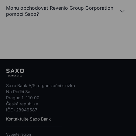
Mohu obchodovat Revenio Group Corporation
pomocí Saxo?
Saxo Bank A/S, organizační složka
Na Poříčí 3a
Prague 1, 110 00
Česká republika
IČO: 28949587
Kontaktujte Saxo Bank
Vyberte region