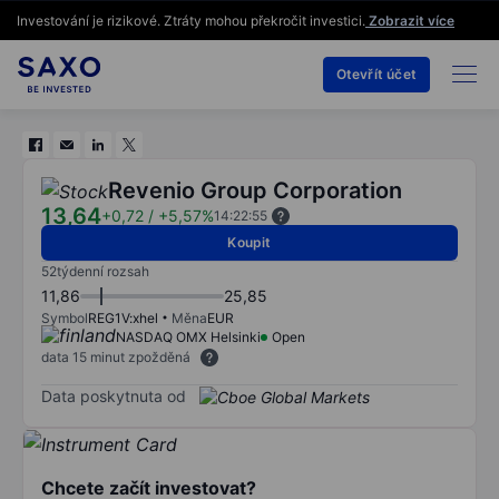
Investování je rizikové. Ztráty mohou překročit investici.
Zobrazit více
Otevřít účet
Revenio Group Corporation
13,64
+0,72
/
+5,57%
14:22:55
Koupit
52týdenní rozsah
11,86
25,85
Symbol
REG1V:xhel
Měna
EUR
NASDAQ OMX Helsinki
Open
data 15 minut zpožděná
Data poskytnuta od
Chcete začít investovat?