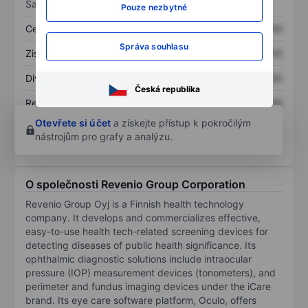
Sazby
Pouze nezbytné
Cena/tržby
XXXXXXX
XXXXXXX
Správa souhlasu
Zisk na akcii
XXXXXXX
XXXXXXX
Dividenda na akcii
XXXXXXX
XXXXXXX
Česká republika
Rentabilita kapitálu
XXXXXXX
XXXXXXX
Otevřete si účet
a získejte přístup k pokročilým
nástrojům pro grafy a analýzu.
O společnosti Revenio Group Corporation
Revenio Group Oyj is a Finnish health technology
company. It develops and commercializes effective,
easy-to-use health tech-related screening devices for
detecting diseases of public health significance. Its
ophthalmic diagnostic solutions include intraocular
pressure (IOP) measurement devices (tonometers), and
perimeter and fundus imaging devices under the iCare
brand. Its eye care software platform, Oculo, offers