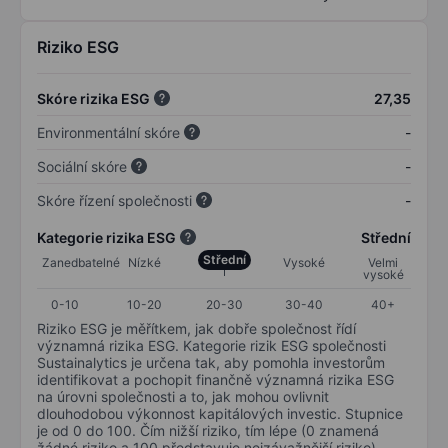
Riziko ESG
Skóre rizika ESG
27,35
Environmentální skóre
-
Sociální skóre
-
Skóre řízení společnosti
-
Kategorie rizika ESG
Střední
Střední
Zanedbatelné
Nízké
Vysoké
Velmi
vysoké
0-10
10-20
20-30
30-40
40+
Riziko ESG je měřítkem, jak dobře společnost řídí
významná rizika ESG. Kategorie rizik ESG společnosti
Sustainalytics je určena tak, aby pomohla investorům
identifikovat a pochopit finančně významná rizika ESG
na úrovni společnosti a to, jak mohou ovlivnit
dlouhodobou výkonnost kapitálových investic. Stupnice
je od 0 do 100. Čím nižší riziko, tím lépe (0 znamená
žádné riziko a 100 představuje nejzávažnější riziko).