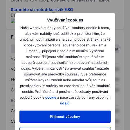
Stáhněte si metodiku rizik ESG
Data poskytnuta od
/
Využívání cookies
Naše webové stránky používají soubory cookie k tomu,
aby vám nabídly lepší zážitek z prohlížení tím, že
Finanční informace
umožňují, optimalizují a analyzují provoz stránek, a také
k poskytování personalizovaného obsahu reklam a
1. čtvrtletí
2. čtvrtletí
umožňují připojení k sociálním médiím. Výběrem
možnosti "Přijmout vše" souhlasíte s používáním
Výkaz zisku a ztráty
souborů cookie a souvisejícím zpracováním osobních
údajů. Výběrem možnosti "Spravovat souhlas" můžete
Výnos
XXXXXXX
XXXXXXX
spravovat své předvolby souhlasu. Své preference
EBITDA
XXXXXXX
XXXXXXX
můžete kdykoli změnit nebo odvolat svůj souhlas
prostřednictvím stránky se zásadami používání souborů
Čistý příjem
XXXXXXX
XXXXXXX
cookie. Prohlédněte si prosím naše zásady používání
souborů cookie
cookie
a naše zásady ochrany osobních
Rozvaha
údajů
.
Celková aktiva
XXXXXXX
XXXXXXX
Přijmout všechny
Celkový dluh
XXXXXXX
XXXXXXX