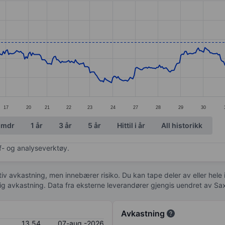
ories.
. Data ranges from 11.86 to 13.7.
17
20
21
22
23
24
27
28
29
30
 mdr
1 år
3 år
5 år
Hittil i år
All historikk
af- og analyseverktøy.
tiv avkastning, men innebærer risiko. Du kan tape deler av eller hele
idig avkastning. Data fra eksterne leverandører gjengis uendret av Sa
Avkastning
13,54
07-aug.-2026