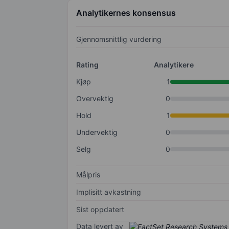
Analytikernes konsensus
Gjennomsnittlig vurdering
Rating
Analytikere
Kjøp
1
Overvektig
0
Hold
1
Undervektig
0
Selg
0
Målpris
Implisitt avkastning
Sist oppdatert
Data levert av