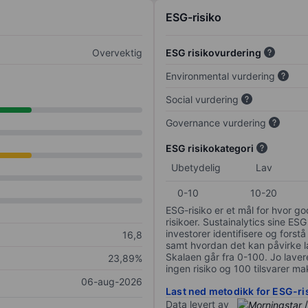
ESG-risiko
Overvektig
ESG risikovurdering
Environmental vurdering
Social vurdering
Governance vurdering
ESG risikokategori
Ubetydelig
Lav
0-10
10-20
ESG-risiko er et mål for hvor g
risikoer. Sustainalytics sine ESG
investorer identifisere og forstå
16,8
samt hvordan det kan påvirke lan
Skalaen går fra 0-100. Jo lavere
23,89%
ingen risiko og 100 tilsvarer mak
06-aug-2026
Last ned metodikk for ESG-ri
Data levert av
/