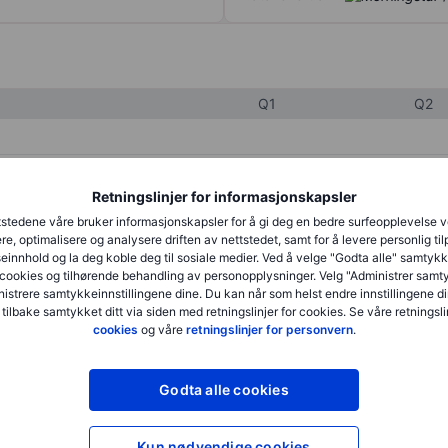
Q1
Q2
XXXXXXX
XXXXXXX
Retningslinjer for informasjonskapsler
XXXXXXX
XXXXXXX
stedene våre bruker informasjonskapsler for å gi deg en bedre surfeopplevelse 
re, optimalisere og analysere driften av nettstedet, samt for å levere personlig ti
XXXXXXX
XXXXXXX
innhold og la deg koble deg til sosiale medier. Ved å velge "Godta alle" samtykke
cookies og tilhørende behandling av personopplysninger. Velg "Administrer samt
istrere samtykkeinnstillingene dine. Du kan når som helst endre innstillingene di
 tilbake samtykket ditt via siden med retningslinjer for cookies. Se våre retningslin
XXXXXXX
XXXXXXX
cookies
og våre
retningslinjer for personvern
.
XXXXXXX
XXXXXXX
Godta alle cookies
XXXXXXX
XXXXXXX
Kun nødvendige cookies