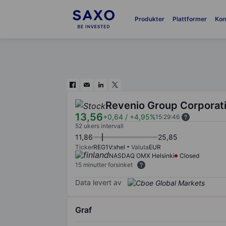
Produkter
Plattformer
Kon
Revenio Group Corporat
13,56
+0,64
/
+4,95%
15:29:46
52 ukers intervall
11,86
25,85
Ticker
REG1V:xhel
Valuta
EUR
NASDAQ OMX Helsinki
Closed
15 minutter forsinket
Data levert av
Graf
Chart