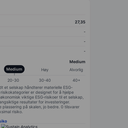
27,35
-
-
-
Medium
Medium
Høy
Alvorlig
20-30
30-40
40+
odt et selskap håndterer materielle ESG-
 risikokategorier er designet for å hjelpe
 økonomisk viktige ESG-risikoer til et selskap,
gsiktige resultater for investeringer.
 plassering på skalen, jo bedre. 0 tilsvarer
simal risiko.
siko