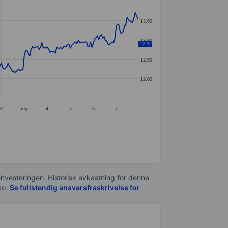
13,50
13,00
12,92
12,50
12,00
31
aug.
4
5
6
7
 investeringen. Historisk avkastning for denne
xo.
Se fullstendig ansvarsfraskrivelse for