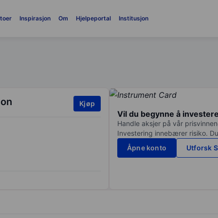
toer
Inspirasjon
Om
Hjelpeportal
Institusjon
ion
Kjøp
Vil du begynne å invester
Handle aksjer på vår prisvinnend
Investering innebærer risiko. Du
Åpne konto
Utforsk S