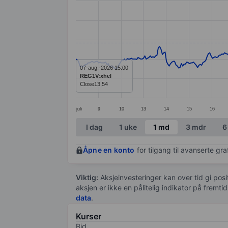
Line chart with 384 data points.
The chart has 1 X axis displaying categ
The chart has 1 Y axis displaying values
07-aug.-2026 15:00
REG1V:xhel
Close
13,54
juli
9
10
13
14
15
16
End of interactive chart.
I dag
1 uke
1 md
3 mdr
6
Åpne en konto
for tilgang til avanserte gr
Viktig:
Aksjeinvesteringer kan over tid gi posi
aksjen er ikke en pålitelig indikator på fremt
data
.
Kurser
Bid