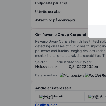
Fortjeneste per aksje
Utbytte per aksje
Avkastning på egenkapital
Om Revenio Group Corporation
Revenio Group Oyj is a Finnish health techno
detecting diseases of public health significa
perimeter and fundus imaging devices under th
monitoring, and data analytics capabilities. 
Sektor
Industri
Markedsverdi
Helsevesen
-
0,340523635bn
Data levert av
/
Andre er interessert i
CellaVision AB
HMS Netw
Se alle aksjer