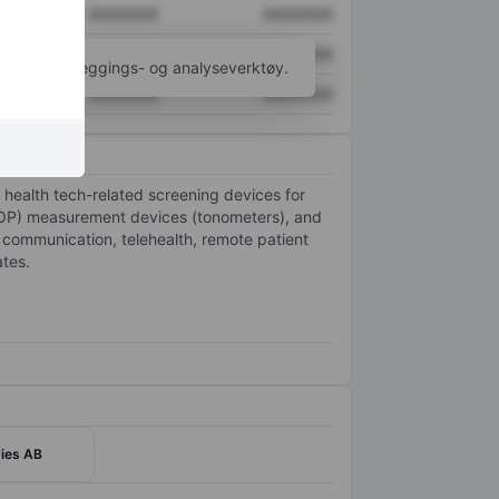
XXXXXXX
XXXXXXX
XXXXXXX
XXXXXXX
til flere kartleggings- og analyseverktøy.
XXXXXXX
XXXXXXX
 health tech-related screening devices for
e (IOP) measurement devices (tonometers), and
l communication, telehealth, remote patient
ates.
ies AB