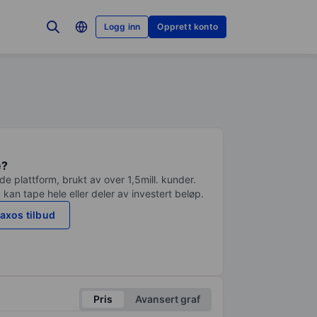
Logg inn
Opprett konto
e?
e plattform, brukt av over 1,5mill. kunder.
 kan tape hele eller deler av investert beløp.
axos tilbud
Pris
Avansert graf