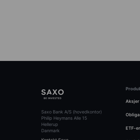
Produk
Aksjer
Saxo Bank A/S (hovedkontor)
Obliga
Philip Heymans Alle 15
Hellerup
ETF-e
Danmark
Kontakt Saxo