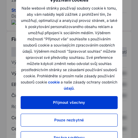
Naše webové stránky používají soubory cookie k tomu,
Stáhněte si metodiku rizik ESG
aby vám nabídly lepší zážitek z prohlížení tím, že
Data poskytnuta od
/
umožňují, optimalizují a analyzují provoz stránek, a také
k poskytování personalizovaného obsahu reklam a
umožňují připojení k sociálním médiím. Výběrem
Finanční informace
možnosti "Přijmout vše" souhlasíte s používáním
souborů cookie a souvisejícím zpracováním osobních
údajů. Výběrem možnosti "Spravovat souhlas" můžete
1. čtvrtletí
2. čtvrtletí
spravovat své předvolby souhlasu. Své preference
Výkaz zisku a ztráty
můžete kdykoli změnit nebo odvolat svůj souhlas
prostřednictvím stránky se zásadami používání souborů
Výnos
XXXXXXX
XXXXXXX
cookie. Prohlédněte si prosím naše zásady používání
souborů cookie
cookie
a naše zásady ochrany osobních
EBITDA
XXXXXXX
XXXXXXX
údajů
.
Čistý příjem
XXXXXXX
XXXXXXX
Přijmout všechny
Rozvaha
Celková aktiva
XXXXXXX
XXXXXXX
Pouze nezbytné
Celkový dluh
XXXXXXX
XXXXXXX
Správa souhlasu