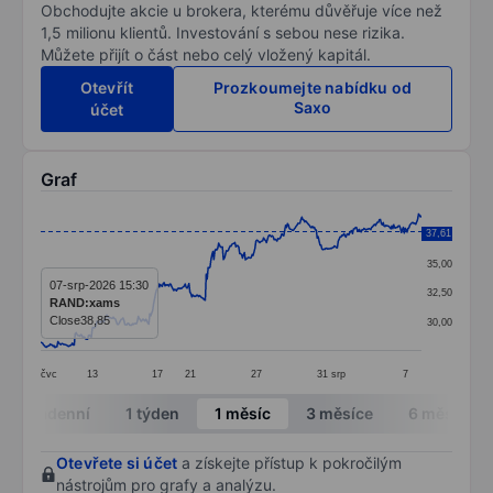
Obchodujte akcie u brokera, kterému důvěřuje více než
1,5 milionu klientů. Investování s sebou nese rizika.
Můžete přijít o část nebo celý vložený kapitál.
Otevřít
Prozkoumejte nabídku od
Saxo
účet
Graf
Chart
37,61
37,50
Line chart with 399 data points.
35,00
The chart has 1 X axis displaying categories.
07-srp-2026 15:30
32,50
RAND:xams
The chart has 1 Y axis displaying values. Data ranges 
Close
38,85
30,00
čvc
13
17
21
27
31
srp
7
End of interactive chart.
Intradenní
1 týden
1 měsíc
3 měsíce
6 měsíců
Otevřete si účet
a získejte přístup k pokročilým
nástrojům pro grafy a analýzu.