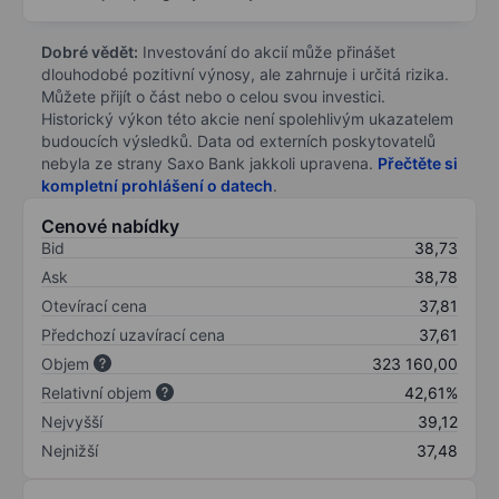
Dobré vědět:
Investování do akcií může přinášet
dlouhodobé pozitivní výnosy, ale zahrnuje i určitá rizika.
Můžete přijít o část nebo o celou svou investici.
Historický výkon této akcie není spolehlivým ukazatelem
budoucích výsledků. Data od externích poskytovatelů
nebyla ze strany Saxo Bank jakkoli upravena.
Přečtěte si
kompletní prohlášení o datech
.
Cenové nabídky
Bid
38,73
Ask
38,78
Otevírací cena
37,81
Předchozí uzavírací cena
37,61
Objem
323 160,00
Relativní objem
42,61%
Nejvyšší
39,12
Nejnižší
37,48