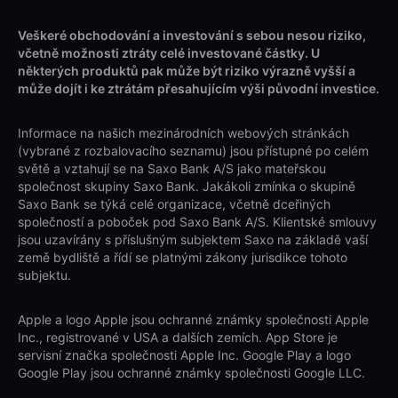
Veškeré obchodování a investování s sebou nesou riziko,
včetně možnosti ztráty celé investované částky. U
některých produktů pak může být riziko výrazně vyšší a
může dojít i ke ztrátám přesahujícím výši původní investice.
Informace na našich mezinárodních webových stránkách
(vybrané z rozbalovacího seznamu) jsou přístupné po celém
světě a vztahují se na Saxo Bank A/S jako mateřskou
společnost skupiny Saxo Bank. Jakákoli zmínka o skupině
Saxo Bank se týká celé organizace, včetně dceřiných
společností a poboček pod Saxo Bank A/S. Klientské smlouvy
jsou uzavírány s příslušným subjektem Saxo na základě vaší
země bydliště a řídí se platnými zákony jurisdikce tohoto
subjektu.
Apple a logo Apple jsou ochranné známky společnosti Apple
Inc., registrované v USA a dalších zemích. App Store je
servisní značka společnosti Apple Inc. Google Play a logo
Google Play jsou ochranné známky společnosti Google LLC.