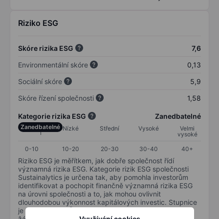
Riziko ESG
Skóre rizika ESG
7,6
Environmentální skóre
0,13
Sociální skóre
5,9
Skóre řízení společnosti
1,58
Kategorie rizika ESG
Zanedbatelné
Zanedbatelné
Nízké
Střední
Vysoké
Velmi
vysoké
0-10
10-20
20-30
30-40
40+
Riziko ESG je měřítkem, jak dobře společnost řídí
významná rizika ESG. Kategorie rizik ESG společnosti
Sustainalytics je určena tak, aby pomohla investorům
identifikovat a pochopit finančně významná rizika ESG
na úrovni společnosti a to, jak mohou ovlivnit
dlouhodobou výkonnost kapitálových investic. Stupnice
je od 0 do 100. Čím nižší riziko, tím lépe (0 znamená
Využívání cookies
žádné riziko a 100 představuje nejzávažnější riziko).