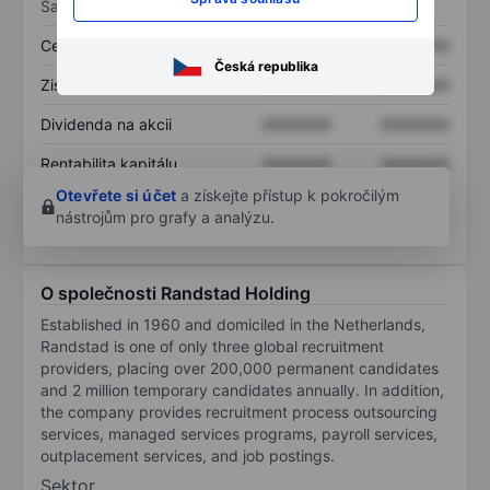
Sazby
Cena/tržby
XXXXXXX
XXXXXXX
Česká republika
Zisk na akcii
XXXXXXX
XXXXXXX
Dividenda na akcii
XXXXXXX
XXXXXXX
Rentabilita kapitálu
XXXXXXX
XXXXXXX
Otevřete si účet
a získejte přístup k pokročilým
nástrojům pro grafy a analýzu.
O společnosti Randstad Holding
Established in 1960 and domiciled in the Netherlands,
Randstad is one of only three global recruitment
providers, placing over 200,000 permanent candidates
and 2 million temporary candidates annually. In addition,
the company provides recruitment process outsourcing
services, managed services programs, payroll services,
outplacement services, and job postings.
Sektor