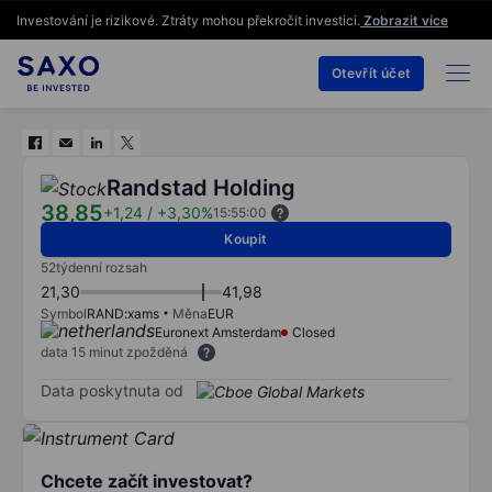
Investování je rizikové. Ztráty mohou překročit investici.
Zobrazit více
Otevřít účet
Randstad Holding
38,85
+1,24
/
+3,30%
15:55:00
Koupit
52týdenní rozsah
21,30
41,98
Symbol
RAND:xams
Měna
EUR
Euronext Amsterdam
Closed
data 15 minut zpožděná
Data poskytnuta od
Chcete začít investovat?