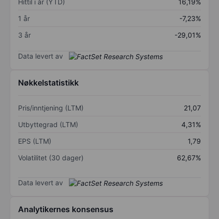
Hittil i år (YTD)
16,19%
1 år
-7,23%
3 år
-29,01%
Data levert av
Nøkkelstatistikk
Pris/inntjening (LTM)
21,07
Utbyttegrad (LTM)
4,31%
EPS (LTM)
1,79
Volatilitet (30 dager)
62,67%
Data levert av
Analytikernes konsensus