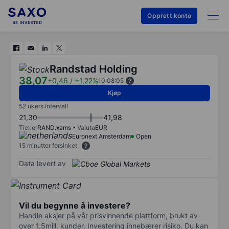
Opprett konto
Randstad Holding
38,07
+0,46
/
+1,22%
10:08:05
Kjøp
52 ukers intervall
21,30
41,98
Ticker
RAND:xams
Valuta
EUR
Euronext Amsterdam
Open
15 minutter forsinket
Data levert av
Vil du begynne å investere?
Handle aksjer på vår prisvinnende plattform, brukt av
over 1,5mill. kunder. Investering innebærer risiko. Du kan