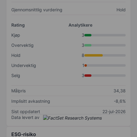
Gjennomsnittlig vurdering
Hold
Rating
Analytikere
Kjøp
3
Overvektig
3
Hold
8
Undervektig
1
Selg
3
Målpris
34,38
Implisitt avkastning
-8,6%
Sist oppdatert
22-jul-2026
Data levert av
ESG-risiko