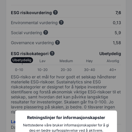
ESG risikovurdering
7,6
Environmental vurdering
0,13
Social vurdering
5,9
Governance vurdering
1,58
ESG risikokategori
Ubetydelig
Ubetydelig
Lav
Medium
Høy
Alvorlig
0-10
10-20
20-30
30-40
40+
ESG-risiko er et mål for hvor godt et selskap håndterer
materielle ESG-risikoer. Sustainalytics sine ESG
risikokategorier er designet for å hjelpe investorer
identifisere og forstå økonomisk viktige ESG-risikoer til et
selskap, samt hvordan det kan påvirke langsiktige
resultater for investeringer. Skalaen går fra 0-100. Jo
lavere plassering på skalen, jo bedre. 0 tilsvarer ingen
risiko og 100 tilsvarer maksimal risiko.
Retningslinjer for informasjonskapsler
Last ned metodikk for ESG-risiko
Nettstedene våre bruker informasjonskapsler for å gi
Data levert av
/
deg en bedre surfeopplevelse ved å aktivere,