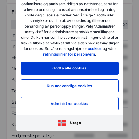
optimalisere og analysere driften av nettstedet, samt for
å levere personlig tilpasset annonseinnhold og la deg
Finansiell informasjon
koble deg til sosiale medier. Ved å velge "Godta alle"
samtykker du til bruk av cookies og tilhørende
Q1
Q2
behandling av personopplysninger. Velg "Administrer
samtykke" for å administrere samtykkeinnstillingene
Inntektsoversikt
dine. Du kan når som helst endre innstillingene dine eller
trekke tilbake samtykket ditt via siden med retningslinjer
Inntekter
XXXXXXX
XXXXXXX
for cookies. Se våre retningslinjer for
cookies
og våre
retningslinjer for personvern
.
EBITDA
XXXXXXX
XXXXXXX
Godta alle cookies
Nettoinntekt
XXXXXXX
XXXXXXX
Balanse
Kun nødvendige cookies
Totale eiendeler
XXXXXXX
XXXXXXX
Samlet gjeld
XXXXXXX
XXXXXXX
Administrer cookies
Forholdstall
Norge
Kurs/salg
XXXXXXX
XXXXXXX
Fortjeneste per aksje
XXXXXXX
XXXXXXX