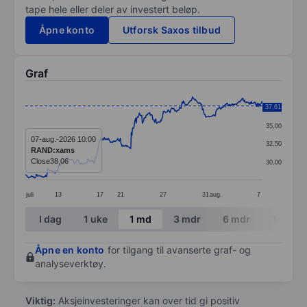
tape hele eller deler av investert beløp.
Åpne konto
Utforsk Saxos tilbud
Graf
Chart
37,61
37,50
Line chart with 388 data points.
35,00
The chart has 1 X axis displaying categories.
07-aug.-2026 10:00
32,50
RAND:xams
The chart has 1 Y axis displaying values. Data ranges 
Close
38,06
30,00
juli
13
17
21
27
31
aug.
7
End of interactive chart.
I dag
1 uke
1 md
3 mdr
6 mdr
1 år
Åpne en konto
for tilgang til avanserte graf- og
analyseverktøy.
Viktig:
Aksjeinvesteringer kan over tid gi positiv