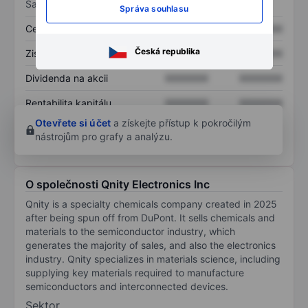
Sazby
Správa souhlasu
Cena/tržby
XXXXXXX
XXXXXXX
Česká republika
Zisk na akcii
XXXXXXX
XXXXXXX
Dividenda na akcii
XXXXXXX
XXXXXXX
Rentabilita kapitálu
XXXXXXX
XXXXXXX
Otevřete si účet
a získejte přístup k pokročilým
nástrojům pro grafy a analýzu.
O společnosti Qnity Electronics Inc
Qnity is a specialty chemicals company created in 2025
after being spun off from DuPont. It sells chemicals and
materials to the semiconductor industry, which
generates the majority of sales, and also the electronics
industry. Qnity specializes in materials science, including
supplying key materials required to manufacture
semiconductors and interconnected devices.
Sektor