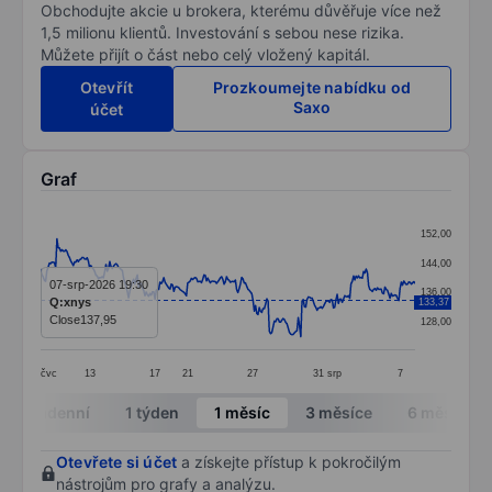
Obchodujte akcie u brokera, kterému důvěřuje více než
1,5 milionu klientů. Investování s sebou nese rizika.
Můžete přijít o část nebo celý vložený kapitál.
Otevřít
Prozkoumejte nabídku od
Saxo
účet
Graf
Chart
152,00
Line chart with 299 data points.
144,00
The chart has 1 X axis displaying categories.
07-srp-2026 19:30
136,00
Q:xnys
133,37
The chart has 1 Y axis displaying values. Data ranges 
Close
137,95
128,00
čvc
13
17
21
27
31
srp
7
End of interactive chart.
Intradenní
1 týden
1 měsíc
3 měsíce
6 měsíců
Otevřete si účet
a získejte přístup k pokročilým
nástrojům pro grafy a analýzu.