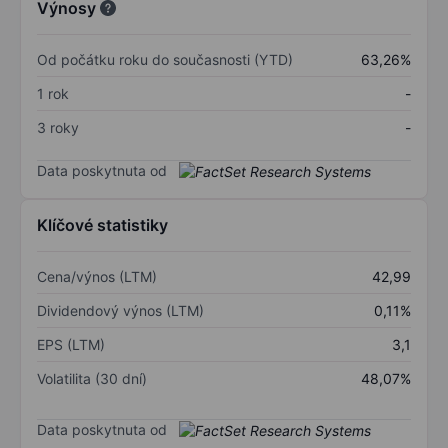
Výnosy
Od počátku roku do současnosti (YTD)
63,26%
1 rok
-
3 roky
-
Data poskytnuta od
Klíčové statistiky
Cena/výnos (LTM)
42,99
Dividendový výnos (LTM)
0,11%
EPS (LTM)
3,1
Volatilita (30 dní)
48,07%
Data poskytnuta od