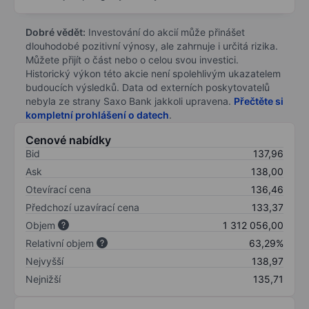
Dobré vědět:
Investování do akcií může přinášet
dlouhodobé pozitivní výnosy, ale zahrnuje i určitá rizika.
Můžete přijít o část nebo o celou svou investici.
Historický výkon této akcie není spolehlivým ukazatelem
budoucích výsledků. Data od externích poskytovatelů
nebyla ze strany Saxo Bank jakkoli upravena.
Přečtěte si
kompletní prohlášení o datech
.
Cenové nabídky
Bid
137,96
Ask
138,00
Otevírací cena
136,46
Předchozí uzavírací cena
133,37
Objem
1 312 056,00
Relativní objem
63,29%
Nejvyšší
138,97
Nejnižší
135,71