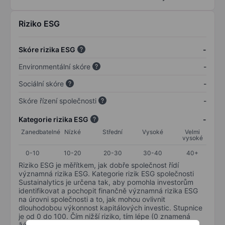
Riziko ESG
Skóre rizika ESG
-
Environmentální skóre
-
Sociální skóre
-
Skóre řízení společnosti
-
Kategorie rizika ESG
-
Zanedbatelné
Nízké
Střední
Vysoké
Velmi
vysoké
0-10
10-20
20-30
30-40
40+
Riziko ESG je měřítkem, jak dobře společnost řídí
významná rizika ESG. Kategorie rizik ESG společnosti
Sustainalytics je určena tak, aby pomohla investorům
identifikovat a pochopit finančně významná rizika ESG
na úrovni společnosti a to, jak mohou ovlivnit
dlouhodobou výkonnost kapitálových investic. Stupnice
je od 0 do 100. Čím nižší riziko, tím lépe (0 znamená
žádné riziko a 100 představuje nejzávažnější riziko).