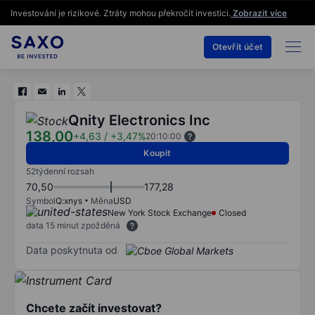
Investování je rizikové. Ztráty mohou překročit investici.
Zobrazit více
Otevřít účet
Qnity Electronics Inc
138,00
+4,63
/
+3,47%
20:10:00
Koupit
52týdenní rozsah
70,50
177,28
Symbol
Q:xnys
Měna
USD
New York Stock Exchange
Closed
data 15 minut zpožděná
Data poskytnuta od
Chcete začít investovat?