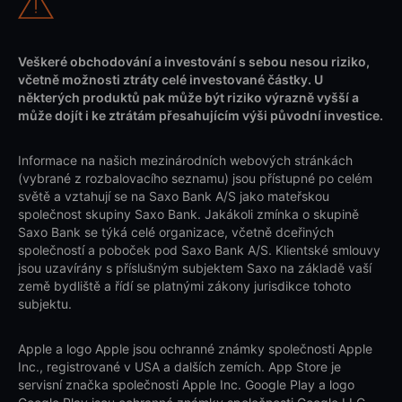
Veškeré obchodování a investování s sebou nesou riziko,
včetně možnosti ztráty celé investované částky. U
některých produktů pak může být riziko výrazně vyšší a
může dojít i ke ztrátám přesahujícím výši původní investice.
Informace na našich mezinárodních webových stránkách
(vybrané z rozbalovacího seznamu) jsou přístupné po celém
světě a vztahují se na Saxo Bank A/S jako mateřskou
společnost skupiny Saxo Bank. Jakákoli zmínka o skupině
Saxo Bank se týká celé organizace, včetně dceřiných
společností a poboček pod Saxo Bank A/S. Klientské smlouvy
jsou uzavírány s příslušným subjektem Saxo na základě vaší
země bydliště a řídí se platnými zákony jurisdikce tohoto
subjektu.
Apple a logo Apple jsou ochranné známky společnosti Apple
Inc., registrované v USA a dalších zemích. App Store je
servisní značka společnosti Apple Inc. Google Play a logo