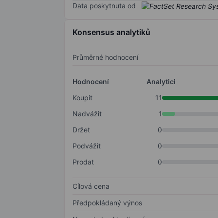
Data poskytnuta od
Konsensus analytiků
Průměrné hodnocení
Hodnocení
Analytici
Koupit
11
Nadvážit
1
Držet
0
Podvážit
0
Prodat
0
Cílová cena
Předpokládaný výnos