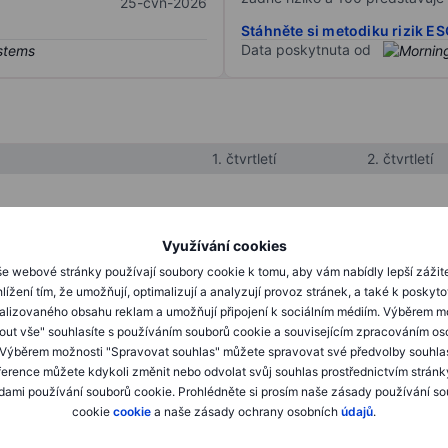
25-čvn-2026
Stáhněte si metodiku rizik E
Data poskytnuta od
1. čtvrtletí
2. čtvrtletí
XXXXXXX
XXXXXXX
Využívání cookies
XXXXXXX
XXXXXXX
e webové stránky používají soubory cookie k tomu, aby vám nabídly lepší zážit
lížení tím, že umožňují, optimalizují a analyzují provoz stránek, a také k poskyt
XXXXXXX
XXXXXXX
alizovaného obsahu reklam a umožňují připojení k sociálním médiím. Výběrem m
mout vše" souhlasíte s používáním souborů cookie a souvisejícím zpracováním os
 Výběrem možnosti "Spravovat souhlas" můžete spravovat své předvolby souhla
XXXXXXX
XXXXXXX
ference můžete kdykoli změnit nebo odvolat svůj souhlas prostřednictvím stránk
ami používání souborů cookie. Prohlédněte si prosím naše zásady používání s
XXXXXXX
XXXXXXX
cookie
cookie
a naše zásady ochrany osobních
údajů
.