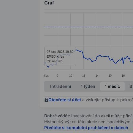
Graf
Chart
Line chart with 299 data points.
The chart has 1 X axis displaying categ
The chart has 1 Y axis displaying value
07-srp-2026 19:30
EMBJ:xnys
Close
73,01
čvc
9
10
13
14
15
16
End of interactive chart.
Intradenní
1 týden
1 měsíc
3
Otevřete si účet
a získejte přístup k pokro
Dobré vědět:
Investování do akcií může přináše
Historický výkon této akcie není spolehlivým
Přečtěte si kompletní prohlášení o datech
.