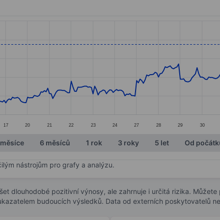
ories.
s. Data ranges from 62.92 to 73.18.
17
20
21
22
23
24
27
28
29
30
 měsíce
6 měsíců
1 rok
3 roky
5 let
Od počátk
čilým nástrojům pro grafy a analýzu.
t dlouhodobé pozitivní výnosy, ale zahrnuje i určitá rizika. Můžete př
 ukazatelem budoucích výsledků. Data od externích poskytovatelů ne