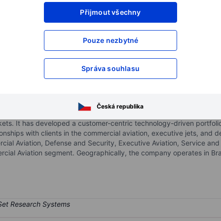
Přijmout všechny
XXXXXXX
XXXXXXX
XXXXXXX
XXXXXXX
Pouze nezbytné
XXXXXXX
XXXXXXX
Otevřete si účet
a získejte přístup k p
Správa souhlasu
XXXXXXX
XXXXXXX
Česká republika
turer of jets. Its focus is to achieve customer satisfaction with and
kets. It has developed a customer-centric technology-driven portfoli
tionships with clients in the commercial aviation, executive jets, and
ial Aviation, Defense and Security, Executive Aviation, Service a
al Aviation segment. Geographically, the company operates in Brazi