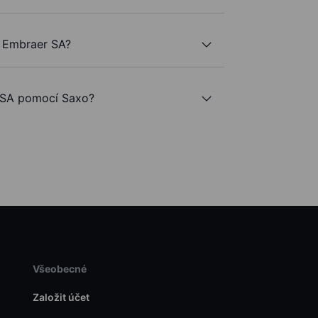
e Embraer SA?
SA pomocí Saxo?
Všeobecné
Založit účet