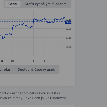
Cena
Graf s vyspělými funkcemi
72,50
71,93
70,00
67,50
65,00
31
srp
4
5
6
7
u roku
Dostupný časový úsek
ijít o část nebo o celou svou investici.
byla ze strany Saxo Bank jakkoli upravena.