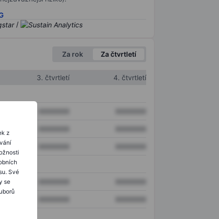
SG
/
Za rok
Za čtvrtletí
3. čtvrtletí
4. čtvrtletí
XXXXXXX
XXXXXXX
XXXXXXX
XXXXXXX
ek z
ování
XXXXXXX
XXXXXXX
ožnosti
obních
su. Své
XXXXXXX
XXXXXXX
y se
ouborů
XXXXXXX
XXXXXXX