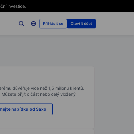
ční investice.
Přihlásit se
Otevřít účet
rému důvěřuje více než 1,5 milionu klientů.
. Můžete přijít o část nebo celý vložený
ejte nabídku od Saxo