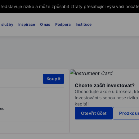
ředstavuje riziko a může způsobit ztráty přesahující výši vaší počáte
 služby
Inspirace
O nás
Podpora
Instituce
Koupit
Chcete začít investovat?
Obchodujte akcie u brokera, kte
Investování s sebou nese rizika
kapitál.
sed
Otevřít účet
Prozkoum