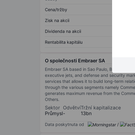
Cena/tržby
Zisk na akcii
Dividenda na akcii
Rentabilita kapitálu
O společnosti Embraer SA
Embraer SA based in Sao Paulo, Brazil, manufac
executive jets, and defense and security mar
services that allows it to build long-term rela
through the various segments namely Commerc
generates maximum revenue from the Commerci
Others.
Sektor
Odvětví
Tržní kapitalizace
Průmysl
-
13bn
Data poskytnuta od
/