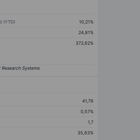
i (YTD)
10,21%
24,81%
372,62%
41,76
0,57%
1,7
35,63%