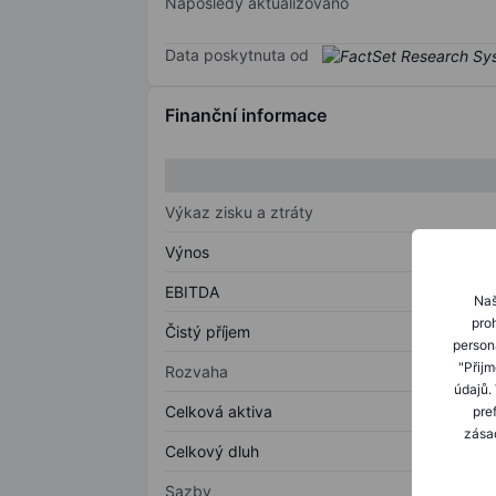
Naposledy aktualizováno
Data poskytnuta od
Finanční informace
Výkaz zisku a ztráty
Výnos
EBITDA
Naš
proh
Čistý příjem
person
"Přij
Rozvaha
údajů.
Celková aktiva
pre
zásad
Celkový dluh
Sazby