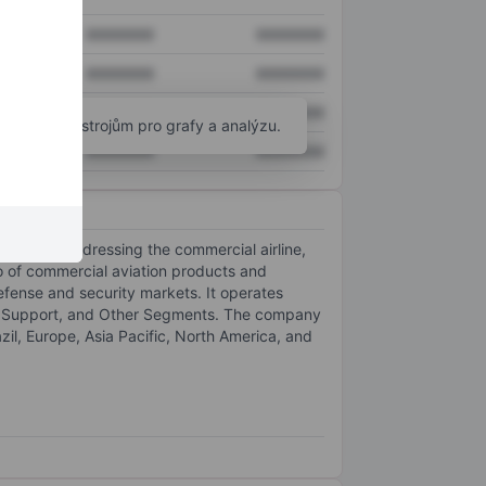
XXXXXXX
XXXXXXX
XXXXXXX
XXXXXXX
XXXXXXX
XXXXXXX
okročilým nástrojům pro grafy a analýzu.
XXXXXXX
XXXXXXX
 services addressing the commercial airline,
o of commercial aviation products and
 defense and security markets. It operates
nd Support, and Other Segments. The company
l, Europe, Asia Pacific, North America, and