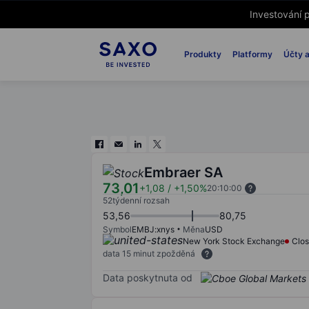
Investování p
Produkty
Platformy
Účty a
Embraer SA
73,01
+1,08
/
+1,50%
20:10:00
52týdenní rozsah
53,56
80,75
Symbol
EMBJ:xnys
Měna
USD
New York Stock Exchange
Clo
data 15 minut zpožděná
Data poskytnuta od