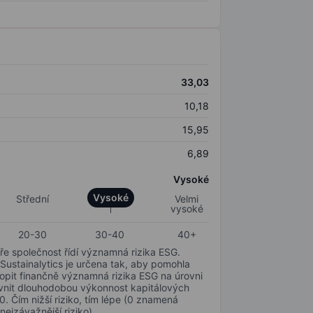
33,03
10,18
15,95
6,89
Vysoké
Vysoké
Střední
Velmi
vysoké
20-30
30-40
40+
ře společnost řídí významná rizika ESG.
 Sustainalytics je určena tak, aby pomohla
hopit finančně významná rizika ESG na úrovni
livnit dlouhodobou výkonnost kapitálových
0. Čím nižší riziko, tím lépe (0 znamená
nejzávažnější riziko).