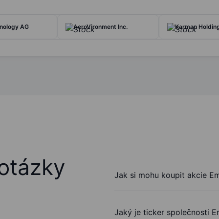
nology AG
AeroVironment Inc.
Karman Holding
otázky
Jak si mohu koupit akcie E
Jaký je ticker společnosti 