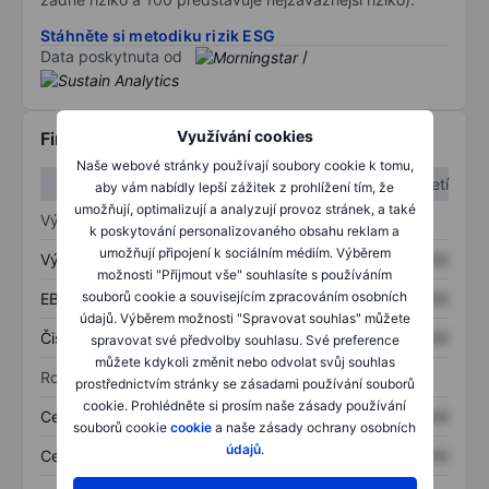
Stáhněte si metodiku rizik ESG
Data poskytnuta od
/
Využívání cookies
Finanční informace
Naše webové stránky používají soubory cookie k tomu,
1. čtvrtletí
2. čtvrtletí
aby vám nabídly lepší zážitek z prohlížení tím, že
umožňují, optimalizují a analyzují provoz stránek, a také
Výkaz zisku a ztráty
k poskytování personalizovaného obsahu reklam a
umožňují připojení k sociálním médiím. Výběrem
Výnos
XXXXXXX
XXXXXXX
možnosti "Přijmout vše" souhlasíte s používáním
souborů cookie a souvisejícím zpracováním osobních
EBITDA
XXXXXXX
XXXXXXX
údajů. Výběrem možnosti "Spravovat souhlas" můžete
Čistý příjem
XXXXXXX
XXXXXXX
spravovat své předvolby souhlasu. Své preference
můžete kdykoli změnit nebo odvolat svůj souhlas
Rozvaha
prostřednictvím stránky se zásadami používání souborů
cookie. Prohlédněte si prosím naše zásady používání
Celková aktiva
XXXXXXX
XXXXXXX
souborů cookie
cookie
a naše zásady ochrany osobních
údajů
.
Celkový dluh
XXXXXXX
XXXXXXX