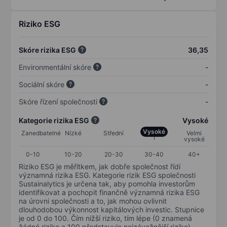
Riziko ESG
Skóre rizika ESG
36,35
Environmentální skóre
-
Sociální skóre
-
Skóre řízení společnosti
-
Kategorie rizika ESG
Vysoké
Vysoké
Zanedbatelné
Nízké
Střední
Velmi
vysoké
0-10
10-20
20-30
30-40
40+
Riziko ESG je měřítkem, jak dobře společnost řídí
významná rizika ESG. Kategorie rizik ESG společnosti
Sustainalytics je určena tak, aby pomohla investorům
identifikovat a pochopit finančně významná rizika ESG
na úrovni společnosti a to, jak mohou ovlivnit
dlouhodobou výkonnost kapitálových investic. Stupnice
je od 0 do 100. Čím nižší riziko, tím lépe (0 znamená
žádné riziko a 100 představuje nejzávažnější riziko).