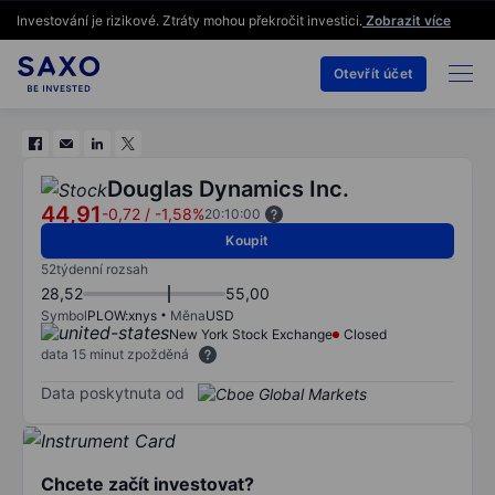
Investování je rizikové. Ztráty mohou překročit investici.
Zobrazit více
Otevřít účet
Douglas Dynamics Inc.
44,91
-0,72
/
-1,58%
20:10:00
Koupit
52týdenní rozsah
28,52
55,00
Symbol
PLOW:xnys
Měna
USD
New York Stock Exchange
Closed
data 15 minut zpožděná
Data poskytnuta od
Chcete začít investovat?