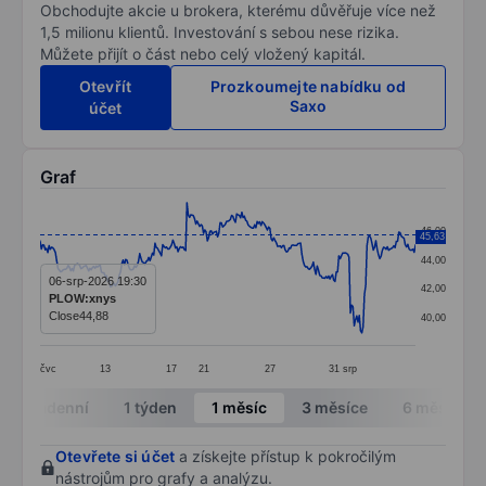
Obchodujte akcie u brokera, kterému důvěřuje více než
1,5 milionu klientů. Investování s sebou nese rizika.
Můžete přijít o část nebo celý vložený kapitál.
Otevřít
Prozkoumejte nabídku od
Saxo
účet
Graf
Chart
46,00
45,63
Line chart with 295 data points.
44,00
The chart has 1 X axis displaying categories.
06-srp-2026 19:30
42,00
PLOW:xnys
The chart has 1 Y axis displaying values. Data ranges 
Close
44,88
40,00
čvc
13
17
21
27
31
srp
End of interactive chart.
Intradenní
1 týden
1 měsíc
3 měsíce
6 měsíců
Otevřete si účet
a získejte přístup k pokročilým
nástrojům pro grafy a analýzu.