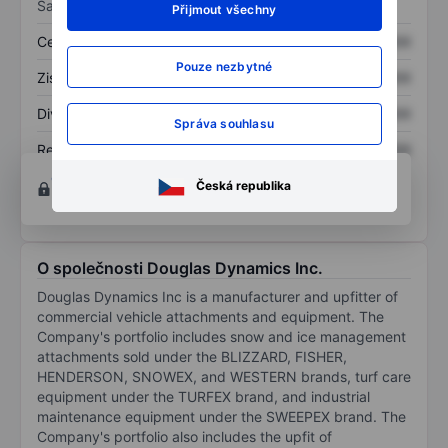
Sazby
Přijmout všechny
Cena/tržby
XXXXXXX
XXXXXXX
Pouze nezbytné
Zisk na akcii
XXXXXXX
XXXXXXX
Dividenda na akcii
XXXXXXX
XXXXXXX
Správa souhlasu
Rentabilita kapitálu
XXXXXXX
XXXXXXX
Otevřete si účet
a získejte přístup k pokročilým
Česká republika
nástrojům pro grafy a analýzu.
O společnosti Douglas Dynamics Inc.
Douglas Dynamics Inc is a manufacturer and upfitter of
commercial vehicle attachments and equipment. The
Company's portfolio includes snow and ice management
attachments sold under the BLIZZARD, FISHER,
HENDERSON, SNOWEX, and WESTERN brands, turf care
equipment under the TURFEX brand, and industrial
maintenance equipment under the SWEEPEX brand. The
Company's portfolio also includes the upfit of