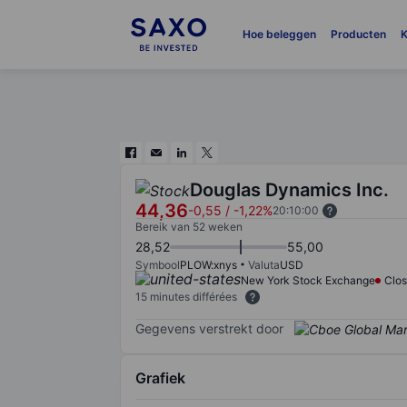
Hoe beleggen
Producten
K
Douglas Dynamics Inc.
44,36
-0,55
/
-1,22%
20:10:00
Bereik van 52 weken
28,52
55,00
Symbool
PLOW:xnys
Valuta
USD
New York Stock Exchange
Clo
15 minutes différées
Gegevens verstrekt door
Grafiek
Chart