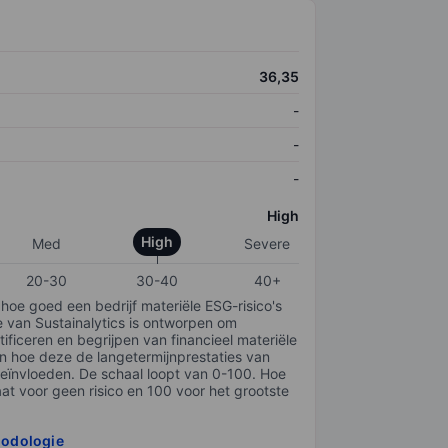
36,35
-
-
-
High
High
Med
Severe
20-30
30-40
40+
 hoe goed een bedrijf materiële ESG-risico's
e van Sustainalytics is ontworpen om
tificeren en begrijpen van financieel materiële
en hoe deze de langetermijnprestaties van
ïnvloeden. De schaal loopt van 0-100. Hoe
taat voor geen risico en 100 voor het grootste
hodologie