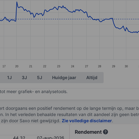
ories.
s. Data ranges from 38.83 to 47.78.
17
20
21
22
23
24
27
28
29
30
1J
3J
5J
Huidge jaar
Altijd
ot meer grafiek- en analysetools.
rt doorgaans een positief rendement op de lange termijn op, maar br
en. In het verleden behaalde resultaten van dit aandeel zijn geen be
zijn door Saxo niet gewijzigd.
Zie volledige disclaimer
.
Rendement
44,32
07-aug-2026