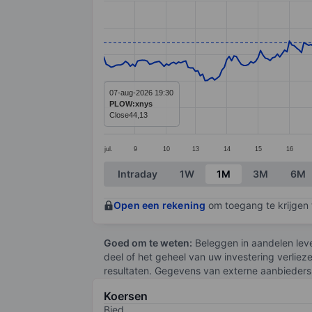
Line chart with 295 data points.
The chart has 1 X axis displaying categ
The chart has 1 Y axis displaying value
07-aug-2026 19:30
PLOW:xnys
Close
44,13
jul.
9
10
13
14
15
16
End of interactive chart.
Intraday
1W
1M
3M
6M
Open een rekening
om toegang te krijgen t
Goed om te weten:
Beleggen in aandelen leve
deel of het geheel van uw investering verliez
resultaten. Gegevens van externe aanbieders 
Koersen
Bied