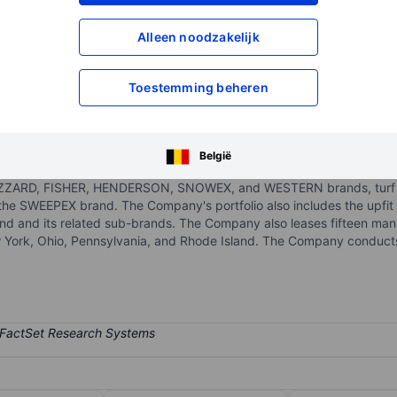
XXXXXXX
XXXXXXX
Alleen noodzakelijk
XXXXXXX
XXXXXXX
Open een rekening
om toegang te kr
Toestemming beheren
XXXXXXX
XXXXXXX
België
upfitter of commercial vehicle attachments and equipment. The Comp
IZZARD, FISHER, HENDERSON, SNOWEX, and WESTERN brands, turf 
he SWEEPEX brand. The Company's portfolio also includes the upfit 
nd its related sub-brands. The Company also leases fifteen manufac
w York, Ohio, Pennsylvania, and Rhode Island. The Company conduct