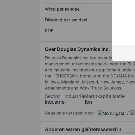
Winst per aandeel
Dividend per aandeel
ROE
Over Douglas Dynamics Inc.
Douglas Dynamics Inc is a manufacturer and 
management attachments sold under the BL
and industrial maintenance equipment under t
the HENDERSON brand, and the DEJANA brand a
in Iowa, Maryland, Missouri, New Jersey, Ne
Attachments and Work Truck Solutions.
Sector
Industrie
Marktkapitalisatie
Industrie
-
1bn
Gegevens verstrekt door
/
Anderen waren geïnteresseerd in