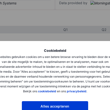
Data provided by
Q1
Q2
XXXXXXX
XXXXXXX
Cookiebeleid
XXXXXXX
XXXXXXX
ebsites gebruiken cookies om u een betere browse-ervaring te bieden door de 
van de site mogelijk te maken, te optimaliseren en te analyseren, maar ook om
XXXXXXX
XXXXXXX
naliseerde advertentie-inhoud te bieden en u in staat te stellen verbinding te m
le media. Door "Alles accepteren" te kiezen, geeft u toestemming voor het gebru
kies en de daarmee verband houdende verwerking van persoonsgegevens. Selec
emming beheren" om uw toestemmingsvoorkeuren te beheren. U kunt uw voorke
XXXXXXX
XXXXXXX
enst moment wijzigen of uw toestemming intrekken via de pagina met het cooki
XXXXXXX
XXXXXXX
Bekijk ons
cookiebeleid
en ons
privacybeleid
.
Alles accepteren
XXXXXXX
XXXXXXX