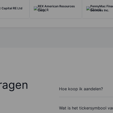
REX American Resources
PennyMac Finan
t Capital RE Ltd
Corp.
Services Inc.
ragen
Hoe koop ik aandelen?
Wat is het tickersymbool va