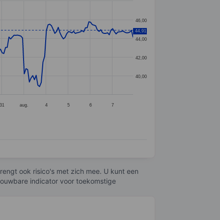
46,00
44,91
44,00
42,00
40,00
31
aug.
4
5
6
7
engt ook risico's met zich mee. U kunt een
trouwbare indicator voor toekomstige