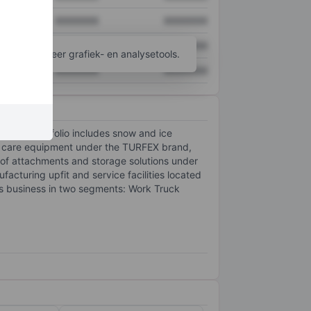
XXXXXXX
XXXXXXX
XXXXXXX
XXXXXXX
ijgen tot meer grafiek- en analysetools.
XXXXXXX
XXXXXXX
any's portfolio includes snow and ice
care equipment under the TURFEX brand,
of attachments and storage solutions under
turing upfit and service facilities located
s business in two segments: Work Truck