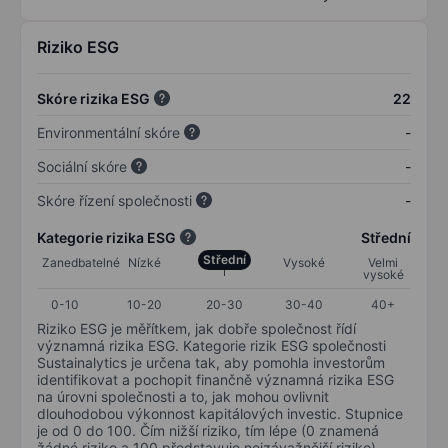
Riziko ESG
Skóre rizika ESG
22
Environmentální skóre
-
Sociální skóre
-
Skóre řízení společnosti
-
Kategorie rizika ESG
Střední
Střední
Zanedbatelné
Nízké
Vysoké
Velmi
vysoké
0-10
10-20
20-30
30-40
40+
Riziko ESG je měřítkem, jak dobře společnost řídí
významná rizika ESG. Kategorie rizik ESG společnosti
Sustainalytics je určena tak, aby pomohla investorům
identifikovat a pochopit finančně významná rizika ESG
na úrovni společnosti a to, jak mohou ovlivnit
dlouhodobou výkonnost kapitálových investic. Stupnice
je od 0 do 100. Čím nižší riziko, tím lépe (0 znamená
žádné riziko a 100 představuje nejzávažnější riziko).