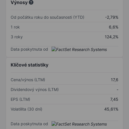
Výnosy
Od počátku roku do současnosti (YTD)
-2,79%
1 rok
6,6%
3 roky
124,2%
Data poskytnuta od
Klíčové statistiky
Cena/výnos (LTM)
17,6
Dividendový výnos (LTM)
-
EPS (LTM)
7,45
Volatilita (30 dní)
45,61%
Data poskytnuta od