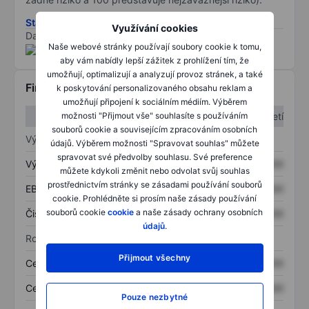
Stáhněte si metodiku rizik ESG
Využívání cookies
Data poskytnuta od
/
Naše webové stránky používají soubory cookie k tomu,
aby vám nabídly lepší zážitek z prohlížení tím, že
umožňují, optimalizují a analyzují provoz stránek, a také
Finanční informace
k poskytování personalizovaného obsahu reklam a
umožňují připojení k sociálním médiím. Výběrem
možnosti "Přijmout vše" souhlasíte s používáním
1. čtvrtletí
2. čtvrtletí
souborů cookie a souvisejícím zpracováním osobních
Výkaz zisku a ztráty
údajů. Výběrem možnosti "Spravovat souhlas" můžete
spravovat své předvolby souhlasu. Své preference
Výnos
XXXXXXX
XXXXXXX
můžete kdykoli změnit nebo odvolat svůj souhlas
prostřednictvím stránky se zásadami používání souborů
EBITDA
XXXXXXX
XXXXXXX
cookie. Prohlédněte si prosím naše zásady používání
souborů cookie
cookie
a naše zásady ochrany osobních
Čistý příjem
XXXXXXX
XXXXXXX
údajů
.
Rozvaha
Přijmout všechny
Celková aktiva
XXXXXXX
XXXXXXX
Celkový dluh
XXXXXXX
XXXXXXX
Pouze nezbytné