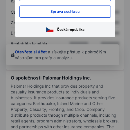
Sazby
Správa souhlasu
Cena/tržby
XXXXXXX
XXXXXXX
Zisk na akcii
XXXXXXX
XXXXXXX
Česká republika
Dividenda na akcii
XXXXXXX
XXXXXXX
Rentabilita kapitálu
XXXXXXX
XXXXXXX
Otevřete si účet
a získejte přístup k pokročilým
nástrojům pro grafy a analýzu.
O společnosti Palomar Holdings Inc.
Palomar Holdings Inc that provides property and
casualty insurance products to individuals and
businesses. It provides insurance products serving five
categories: Earthquake, Inland Marine and Other
Property, Casualty, Fronting, and Crop. Company
distribute products through multiple channels, including
retail agents, program administrators, wholesale brokers,
and partnerships with other insurance companies. The