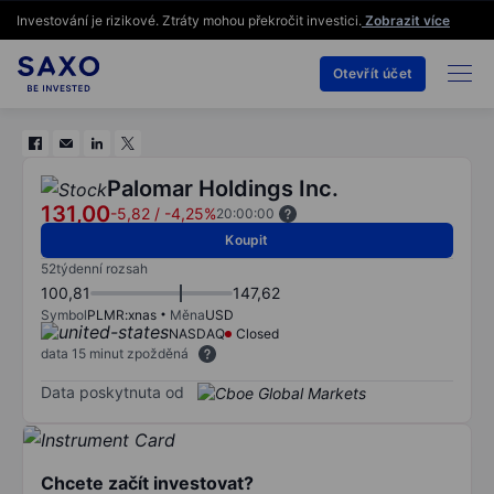
Investování je rizikové. Ztráty mohou překročit investici.
Zobrazit více
Otevřít účet
Palomar Holdings Inc.
131,00
-5,82
/
-4,25%
20:00:00
Koupit
52týdenní rozsah
100,81
147,62
Symbol
PLMR:xnas
Měna
USD
NASDAQ
Closed
data 15 minut zpožděná
Data poskytnuta od
Chcete začít investovat?