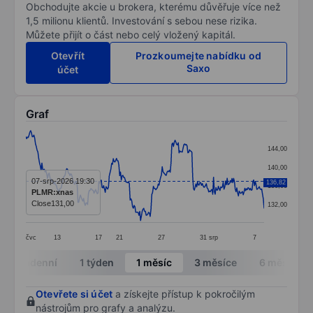
Obchodujte akcie u brokera, kterému důvěřuje více než
1,5 milionu klientů. Investování s sebou nese rizika.
Můžete přijít o část nebo celý vložený kapitál.
Otevřít
Prozkoumejte nabídku od
Saxo
účet
Graf
Chart
144,00
Line chart with 298 data points.
140,00
The chart has 1 X axis displaying categories.
07-srp-2026 19:30
136,82
136,00
PLMR:xnas
The chart has 1 Y axis displaying values. Data ranges 
Close
131,00
132,00
čvc
13
17
21
27
31
srp
7
End of interactive chart.
Intradenní
1 týden
1 měsíc
3 měsíce
6 měsíců
Otevřete si účet
a získejte přístup k pokročilým
nástrojům pro grafy a analýzu.