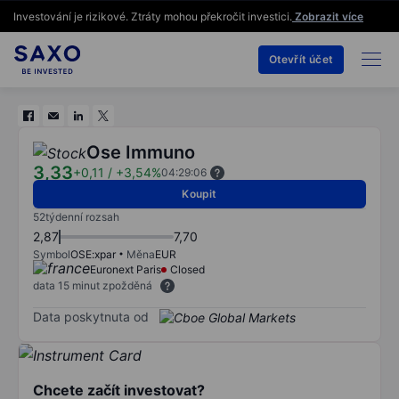
Investování je rizikové. Ztráty mohou překročit investici.
Zobrazit více
Otevřít účet
Ose Immuno
3,33
+0,11
/
+3,54%
04:29:06
Koupit
52týdenní rozsah
2,87
7,70
Symbol
OSE:xpar
Měna
EUR
Euronext Paris
Closed
data 15 minut zpožděná
Data poskytnuta od
Chcete začít investovat?