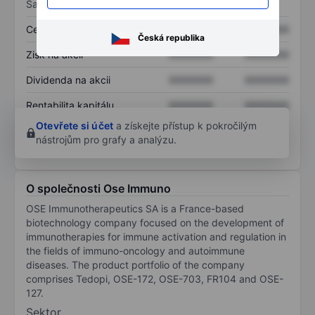
Sazby
Cena/tržby
XXXXXXX
XXXXXXX
Česká republika
Zisk na akcii
XXXXXXX
XXXXXXX
Dividenda na akcii
XXXXXXX
XXXXXXX
Rentabilita kapitálu
XXXXXXX
XXXXXXX
Otevřete si účet
a získejte přístup k pokročilým
nástrojům pro grafy a analýzu.
O společnosti Ose Immuno
OSE Immunotherapeutics SA is a France-based
biotechnology company focused on the development of
immunotherapies for immune activation and regulation in
the fields of immuno-oncology and autoimmune
diseases. The product portfolio of the company
comprises Tedopi, OSE-172, OSE-703, FR104 and OSE-
127.
Sektor