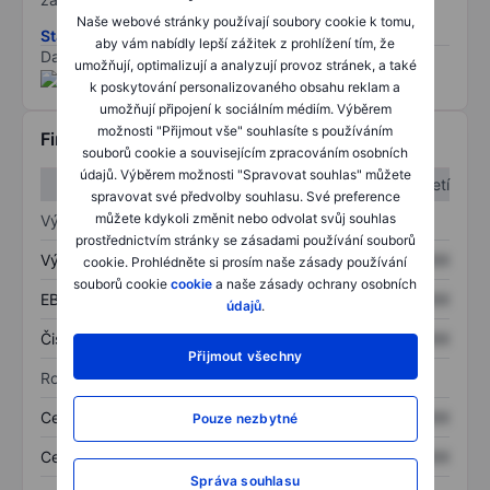
Naše webové stránky používají soubory cookie k tomu,
Stáhněte si metodiku rizik ESG
aby vám nabídly lepší zážitek z prohlížení tím, že
Data poskytnuta od
/
umožňují, optimalizují a analyzují provoz stránek, a také
k poskytování personalizovaného obsahu reklam a
umožňují připojení k sociálním médiím. Výběrem
možnosti "Přijmout vše" souhlasíte s používáním
Finanční informace
souborů cookie a souvisejícím zpracováním osobních
údajů. Výběrem možnosti "Spravovat souhlas" můžete
1. čtvrtletí
2. čtvrtletí
spravovat své předvolby souhlasu. Své preference
můžete kdykoli změnit nebo odvolat svůj souhlas
Výkaz zisku a ztráty
prostřednictvím stránky se zásadami používání souborů
Výnos
XXXXXXX
XXXXXXX
cookie. Prohlédněte si prosím naše zásady používání
souborů cookie
cookie
a naše zásady ochrany osobních
EBITDA
XXXXXXX
XXXXXXX
údajů
.
Čistý příjem
XXXXXXX
XXXXXXX
Přijmout všechny
Rozvaha
Celková aktiva
XXXXXXX
XXXXXXX
Pouze nezbytné
Celkový dluh
XXXXXXX
XXXXXXX
Správa souhlasu