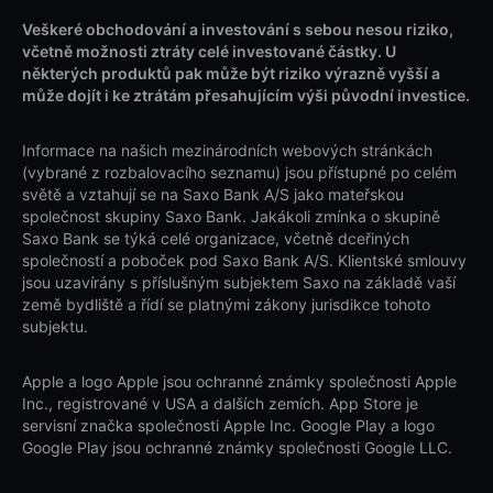
Veškeré obchodování a investování s sebou nesou riziko,
včetně možnosti ztráty celé investované částky. U
některých produktů pak může být riziko výrazně vyšší a
může dojít i ke ztrátám přesahujícím výši původní investice.
Informace na našich mezinárodních webových stránkách
(vybrané z rozbalovacího seznamu) jsou přístupné po celém
světě a vztahují se na Saxo Bank A/S jako mateřskou
společnost skupiny Saxo Bank. Jakákoli zmínka o skupině
Saxo Bank se týká celé organizace, včetně dceřiných
společností a poboček pod Saxo Bank A/S. Klientské smlouvy
jsou uzavírány s příslušným subjektem Saxo na základě vaší
země bydliště a řídí se platnými zákony jurisdikce tohoto
subjektu.
Apple a logo Apple jsou ochranné známky společnosti Apple
Inc., registrované v USA a dalších zemích. App Store je
servisní značka společnosti Apple Inc. Google Play a logo
Google Play jsou ochranné známky společnosti Google LLC.