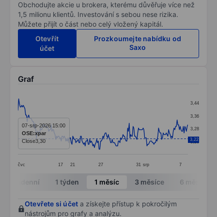
Obchodujte akcie u brokera, kterému důvěřuje více než
1,5 milionu klientů. Investování s sebou nese rizika.
Můžete přijít o část nebo celý vložený kapitál.
Otevřít
Prozkoumejte nabídku od
Saxo
účet
Graf
Chart
3,44
Line chart with 221 data points.
3,36
The chart has 1 X axis displaying categories.
07-srp-2026 15:00
3,28
OSE:xpar
The chart has 1 Y axis displaying values. Data ranges 
3,22
Close
3,30
3,20
čvc
17
21
27
31
srp
7
End of interactive chart.
Intradenní
1 týden
1 měsíc
3 měsíce
6 měsíců
Otevřete si účet
a získejte přístup k pokročilým
nástrojům pro grafy a analýzu.