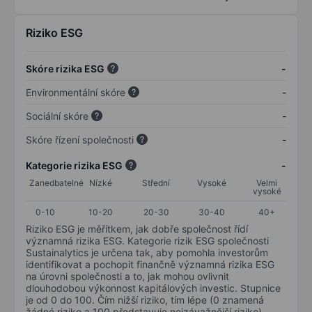
Riziko ESG
Skóre rizika ESG
-
Environmentální skóre
-
Sociální skóre
-
Skóre řízení společnosti
-
Kategorie rizika ESG
-
Zanedbatelné
Nízké
Střední
Vysoké
Velmi
vysoké
0-10
10-20
20-30
30-40
40+
Riziko ESG je měřítkem, jak dobře společnost řídí
významná rizika ESG. Kategorie rizik ESG společnosti
Sustainalytics je určena tak, aby pomohla investorům
identifikovat a pochopit finančně významná rizika ESG
na úrovni společnosti a to, jak mohou ovlivnit
dlouhodobou výkonnost kapitálových investic. Stupnice
je od 0 do 100. Čím nižší riziko, tím lépe (0 znamená
žádné riziko a 100 představuje nejzávažnější riziko).