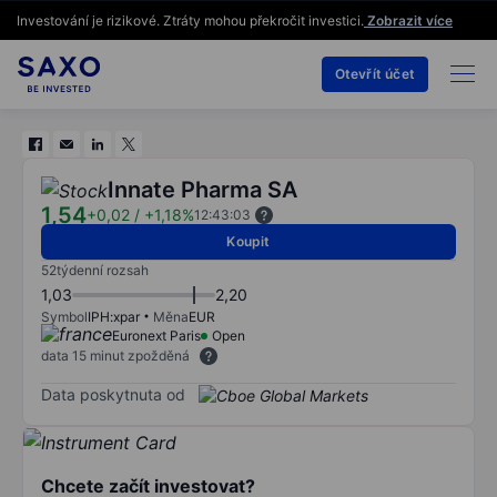
Investování je rizikové. Ztráty mohou překročit investici.
Zobrazit více
Otevřít účet
Innate Pharma SA
1,54
+0,02
/
+1,18%
12:43:03
Koupit
52týdenní rozsah
1,03
2,20
Symbol
IPH:xpar
Měna
EUR
Euronext Paris
Open
data 15 minut zpožděná
Data poskytnuta od
Chcete začít investovat?