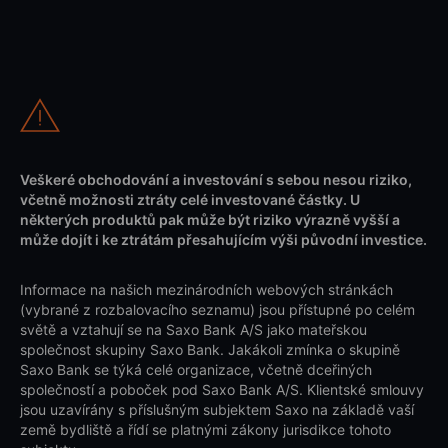
Veškeré obchodování a investování s sebou nesou riziko,
včetně možnosti ztráty celé investované částky. U
některých produktů pak může být riziko výrazně vyšší a
může dojít i ke ztrátám přesahujícím výši původní investice.
Informace na našich mezinárodních webových stránkách
(vybrané z rozbalovacího seznamu) jsou přístupné po celém
světě a vztahují se na Saxo Bank A/S jako mateřskou
společnost skupiny Saxo Bank. Jakákoli zmínka o skupině
Saxo Bank se týká celé organizace, včetně dceřiných
společností a poboček pod Saxo Bank A/S. Klientské smlouvy
jsou uzavírány s příslušným subjektem Saxo na základě vaší
země bydliště a řídí se platnými zákony jurisdikce tohoto