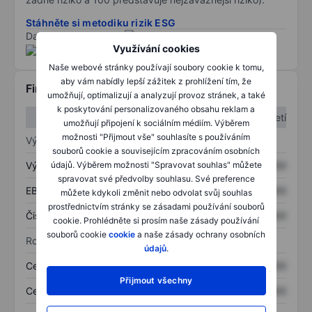
Stáhněte si metodiku rizik ESG
Data poskytnuta od
/
Využívání cookies
Naše webové stránky používají soubory cookie k tomu,
aby vám nabídly lepší zážitek z prohlížení tím, že
Finanční informace
umožňují, optimalizují a analyzují provoz stránek, a také
k poskytování personalizovaného obsahu reklam a
1. čtvrtletí
2. čtvrtletí
umožňují připojení k sociálním médiím. Výběrem
možnosti "Přijmout vše" souhlasíte s používáním
Výkaz zisku a ztráty
souborů cookie a souvisejícím zpracováním osobních
údajů. Výběrem možnosti "Spravovat souhlas" můžete
Výnos
XXXXXXX
XXXXXXX
spravovat své předvolby souhlasu. Své preference
EBITDA
XXXXXXX
XXXXXXX
můžete kdykoli změnit nebo odvolat svůj souhlas
prostřednictvím stránky se zásadami používání souborů
Čistý příjem
XXXXXXX
XXXXXXX
cookie. Prohlédněte si prosím naše zásady používání
souborů cookie
cookie
a naše zásady ochrany osobních
Rozvaha
údajů
.
Celková aktiva
XXXXXXX
XXXXXXX
Přijmout všechny
Celkový dluh
XXXXXXX
XXXXXXX