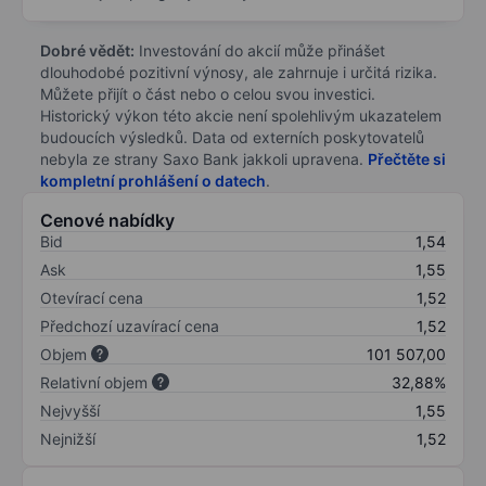
Dobré vědět:
Investování do akcií může přinášet
dlouhodobé pozitivní výnosy, ale zahrnuje i určitá rizika.
Můžete přijít o část nebo o celou svou investici.
Historický výkon této akcie není spolehlivým ukazatelem
budoucích výsledků. Data od externích poskytovatelů
nebyla ze strany Saxo Bank jakkoli upravena.
Přečtěte si
kompletní prohlášení o datech
.
Cenové nabídky
Bid
1,54
Ask
1,55
Otevírací cena
1,52
Předchozí uzavírací cena
1,52
Objem
101 507,00
Relativní objem
32,88%
Nejvyšší
1,55
Nejnižší
1,52