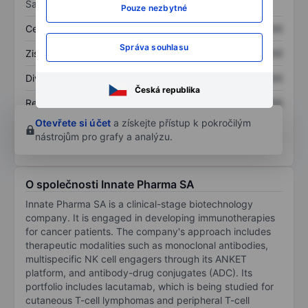
Sazby
Pouze nezbytné
Cena/tržby
XXXXXXX
XXXXXXX
Správa souhlasu
Zisk na akcii
XXXXXXX
XXXXXXX
Dividenda na akcii
XXXXXXX
XXXXXXX
Česká republika
Rentabilita kapitálu
XXXXXXX
XXXXXXX
Otevřete si účet
a získejte přístup k pokročilým
nástrojům pro grafy a analýzu.
O společnosti Innate Pharma SA
Innate Pharma SA is a clinical-stage biotechnology
company. It is engaged in developing immunotherapies
for cancer patients. The company's approach includes
therapeutic modalities such as monoclonal antibodies,
multispecific NK cell engagers through its ANKET
platform, and antibody-drug conjugates (ADC). Its
portfolio includes lacutamab, which is being studied for
cutaneous T-cell lymphomas and peripheral T-cell