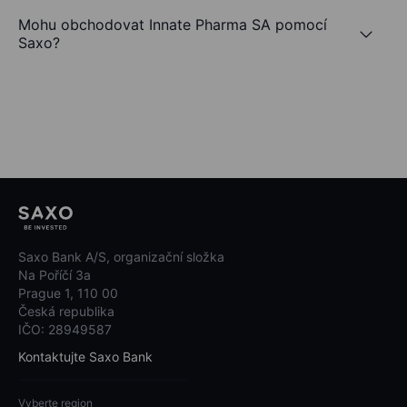
Mohu obchodovat Innate Pharma SA pomocí
Saxo?
Saxo Bank A/S, organizační složka
Na Poříčí 3a
Prague 1, 110 00
Česká republika
IČO: 28949587
Kontaktujte Saxo Bank
Vyberte region