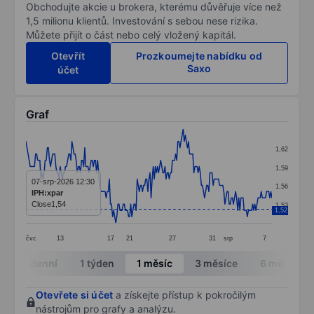
Obchodujte akcie u brokera, kterému důvěřuje více než
1,5 milionu klientů. Investování s sebou nese rizika.
Můžete přijít o část nebo celý vložený kapitál.
Otevřít
Prozkoumejte nabídku od
Saxo
účet
Graf
Chart
1,62
Line chart with 231 data points.
1,59
The chart has 1 X axis displaying categories.
07-srp-2026 12:30
1,56
IPH:xpar
The chart has 1 Y axis displaying values. Data ranges f
Close
1,54
1,53
1,52
čvc
13
17
21
27
31
srp
7
End of interactive chart.
Intradenní
1 týden
1 měsíc
3 měsíce
6 měsíců
Otevřete si účet
a získejte přístup k pokročilým
nástrojům pro grafy a analýzu.