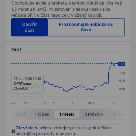
Obchodujte akcie u brokera, kterému důvěřuje více než
1,5 milionu klientů. Investování s sebou nese rizika.
Můžete přijít o část nebo celý vložený kapitál.
Otevřít
Prozkoumejte nabídku od
Saxo
účet
Graf
Chart
8,05
8,00
Line chart with 292 data points.
7,20
The chart has 1 X axis displaying categories.
07-srp-2026 19:30
6,40
OPRT:xnas
The chart has 1 Y axis displaying values. Data ranges 
Close
8,07
5,60
čvc
13
17
21
27
31
srp
7
End of interactive chart.
Intradenní
1 týden
1 měsíc
3 měsíce
6 měsíců
Otevřete si účet
a získejte přístup k pokročilým
nástrojům pro grafy a analýzu.