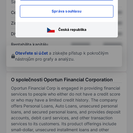
Sazby
Správa souhlasu
Cena/tržby
XXXXXXX
XXXXXXX
Zisk na akcii
XXXXXXX
XXXXXXX
Česká republika
Dividenda na akcii
XXXXXXX
XXXXXXX
Rentabilita kapitálu
XXXXXXX
XXXXXXX
Otevřete si účet
a získejte přístup k pokročilým
nástrojům pro grafy a analýzu.
O společnosti Oportun Financial Corporation
Oportun Financial Corp is engaged in providing financial
services to people who either do not have a credit score
or who may have a limited credit history. The company
offers Personal Loans, Auto Loans, unsecured personal
loans, and secured personal loans, and provides deposit
accounts, debit card services, and other transaction
services to its customers. Its product offerings include
small-dollar, unsecured installment loans and other