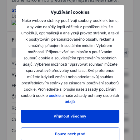
Stáhněte si metodiku rizik ESG
Využívání cookies
Data poskytnuta od
/
Naše webové stránky používají soubory cookie k tomu,
aby vám nabídly lepší zážitek z prohlížení tím, že
umožňují, optimalizují a analyzují provoz stránek, a také
Finanční informace
k poskytování personalizovaného obsahu reklam a
umožňují připojení k sociálním médiím. Výběrem
možnosti "Přijmout vše" souhlasíte s používáním
1. čtvrtletí
2. čtvrtletí
souborů cookie a souvisejícím zpracováním osobních
Výkaz zisku a ztráty
údajů. Výběrem možnosti "Spravovat souhlas" můžete
spravovat své předvolby souhlasu. Své preference
Výnos
XXXXXXX
XXXXXXX
můžete kdykoli změnit nebo odvolat svůj souhlas
prostřednictvím stránky se zásadami používání souborů
EBITDA
XXXXXXX
XXXXXXX
cookie. Prohlédněte si prosím naše zásady používání
souborů cookie
cookie
a naše zásady ochrany osobních
Čistý příjem
XXXXXXX
XXXXXXX
údajů
.
Rozvaha
Přijmout všechny
Celková aktiva
XXXXXXX
XXXXXXX
Celkový dluh
XXXXXXX
XXXXXXX
Pouze nezbytné