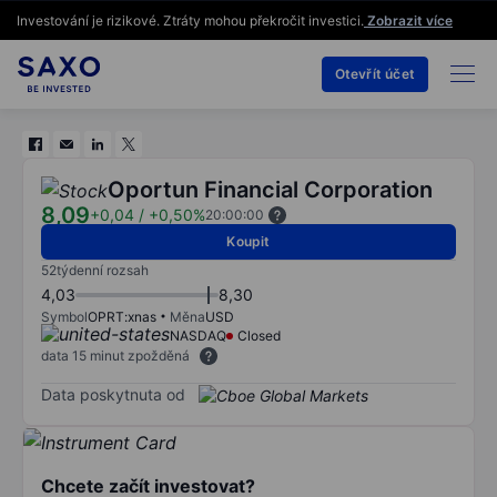
Investování je rizikové. Ztráty mohou překročit investici.
Zobrazit více
Otevřít účet
Oportun Financial Corporation
8,09
+0,04
/
+0,50%
20:00:00
Koupit
52týdenní rozsah
4,03
8,30
Symbol
OPRT:xnas
Měna
USD
NASDAQ
Closed
data 15 minut zpožděná
Data poskytnuta od
Chcete začít investovat?