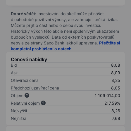
Dobré vědět:
Investování do akcií může přinášet
dlouhodobé pozitivní výnosy, ale zahrnuje i určitá rizika.
Můžete přijít o část nebo o celou svou investici.
Historický výkon této akcie není spolehlivým ukazatelem
budoucích výsledků. Data od externích poskytovatelů
nebyla ze strany Saxo Bank jakkoli upravena.
Přečtěte si
kompletní prohlášení o datech
.
Cenové nabídky
Bid
8,08
Ask
8,09
Otevírací cena
8,25
Předchozí uzavírací cena
8,05
Objem
1 109 014,00
Relativní objem
217,59%
Nejvyšší
8,26
Nejnižší
7,68