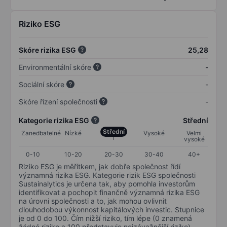
Riziko ESG
Skóre rizika ESG
25,28
Environmentální skóre
-
Sociální skóre
-
Skóre řízení společnosti
-
Kategorie rizika ESG
Střední
Střední
Zanedbatelné
Nízké
Vysoké
Velmi
vysoké
0-10
10-20
20-30
30-40
40+
Riziko ESG je měřítkem, jak dobře společnost řídí
významná rizika ESG. Kategorie rizik ESG společnosti
Sustainalytics je určena tak, aby pomohla investorům
identifikovat a pochopit finančně významná rizika ESG
na úrovni společnosti a to, jak mohou ovlivnit
dlouhodobou výkonnost kapitálových investic. Stupnice
je od 0 do 100. Čím nižší riziko, tím lépe (0 znamená
žádné riziko a 100 představuje nejzávažnější riziko).