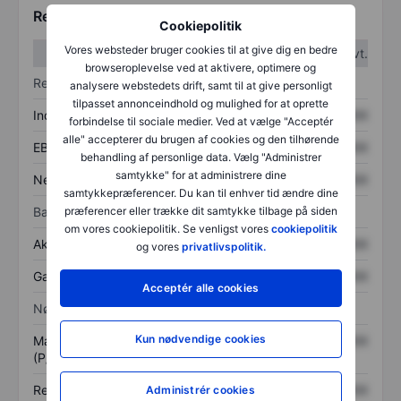
Regnskabstal
Cookiepolitik
Vores websteder bruger cookies til at give dig en bedre
1. kvt.
2. kvt.
browseroplevelse ved at aktivere, optimere og
Resultatopgørelse
analysere webstedets drift, samt til at give personligt
tilpasset annonceindhold og mulighed for at oprette
Indtægter
XXXXXXX
XXXXXXX
forbindelse til sociale medier. Ved at vælge "Acceptér
alle" accepterer du brugen af cookies og den tilhørende
EBITDA
XXXXXXX
XXXXXXX
behandling af personlige data. Vælg "Administrer
samtykke" for at administrere dine
Nettoresultat
XXXXXXX
XXXXXXX
samtykkepræferencer. Du kan til enhver tid ændre dine
Balance
præferencer eller trække dit samtykke tilbage på siden
om vores cookiepolitik. Se venligst vores
cookiepolitik
Aktiver i alt
XXXXXXX
XXXXXXX
og vores
privatlivspolitik.
Gæld
XXXXXXX
XXXXXXX
Acceptér alle cookies
Nøgletal
Kun nødvendige cookies
Markedsværdi/omsætning
XXXXXXX
XXXXXXX
(P/S)
Resultat pr. aktie (EPS)
XXXXXXX
XXXXXXX
Administrér cookies