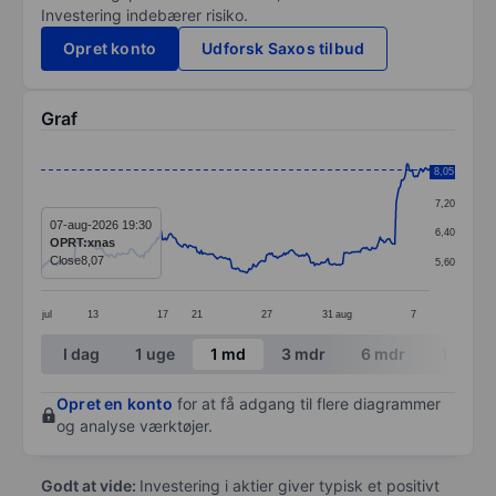
Investering indebærer risiko.
Opret konto
Udforsk Saxos tilbud
Graf
Chart
8,05
8,00
Line chart with 292 data points.
7,20
The chart has 1 X axis displaying categories.
07-aug-2026 19:30
6,40
OPRT:xnas
The chart has 1 Y axis displaying values. Data ranges 
Close
8,07
5,60
jul
13
17
21
27
31
aug
7
End of interactive chart.
I dag
1 uge
1 md
3 mdr
6 mdr
1 år
Opret en konto
for at få adgang til flere diagrammer
og analyse værktøjer.
Godt at vide:
Investering i aktier giver typisk et positivt