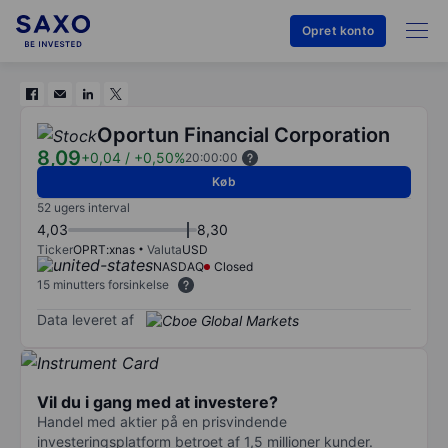
Opret konto
Oportun Financial Corporation
8,09
+0,04
/
+0,50%
20:00:00
Køb
52 ugers interval
4,03
8,30
Ticker
OPRT:xnas
Valuta
USD
NASDAQ
Closed
15 minutters forsinkelse
Data leveret af
Vil du i gang med at investere?
Handel med aktier på en prisvindende
investeringsplatform betroet af 1,5 millioner kunder.