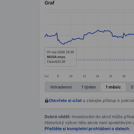
Graf
Chart
Line chart with 299 data points.
The chart has 1 X axis displaying categ
The chart has 1 Y axis displaying value
07-srp-2026 19:30
MUSA:xnys
Close
520,38
čvc
9
10
13
14
15
16
End of interactive chart.
Intradenní
1 týden
1 měsíc
3
Otevřete si účet
a získejte přístup k pokro
Dobré vědět:
Investování do akcií může přináše
Historický výkon této akcie není spolehlivým
Přečtěte si kompletní prohlášení o datech
.