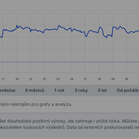
ories.
s. Data ranges from 519.86 to 629.7.
17
20
21
22
23
24
27
28
29
30
 měsíce
6 měsíců
1 rok
3 roky
5 let
Od počátk
čilým nástrojům pro grafy a analýzu.
t dlouhodobé pozitivní výnosy, ale zahrnuje i určitá rizika. Můžete př
 ukazatelem budoucích výsledků. Data od externích poskytovatelů ne