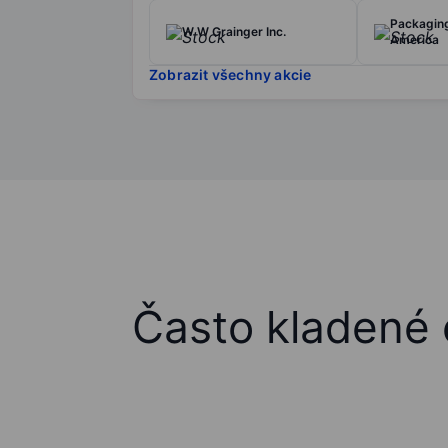
Packaging
W W Grainger Inc.
America
Zobrazit všechny akcie
Často kladené 