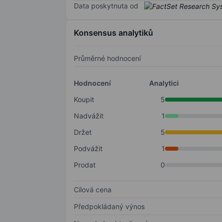
Data poskytnuta od
Konsensus analytiků
Průměrné hodnocení
Hodnocení
Analytici
Koupit
5
Nadvážit
1
Držet
5
Podvážit
1
Prodat
0
Cílová cena
Předpokládaný výnos