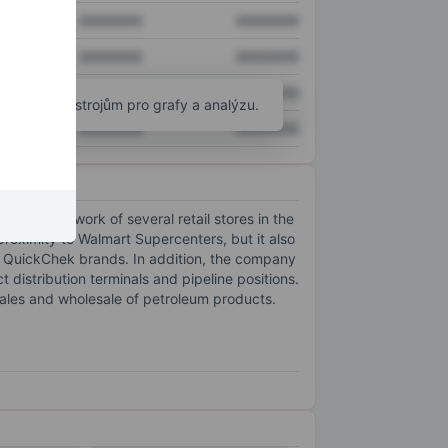
XXXXXXX
XXXXXXX
XXXXXXX
XXXXXXX
XXXXXXX
XXXXXXX
okročilým nástrojům pro grafy a analýzu.
XXXXXXX
XXXXXXX
ugh a network of several retail stores in the
roximity to Walmart Supercenters, but it also
 QuickChek brands. In addition, the company
istribution terminals and pipeline positions.
ales and wholesale of petroleum products.