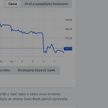
Cena
Graf s vyspělými funkcemi
630,00
600,00
570,00
540,00
536,18
31
srp
4
5
6
7
u roku
Dostupný časový úsek
ijít o část nebo o celou svou investici.
byla ze strany Saxo Bank jakkoli upravena.