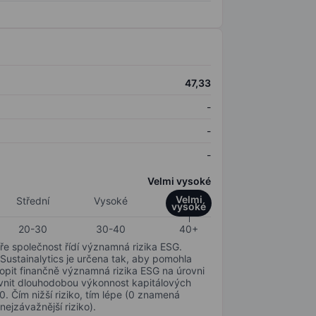
47,33
-
-
-
Velmi vysoké
Velmi
Střední
Vysoké
vysoké
20-30
30-40
40+
ře společnost řídí významná rizika ESG.
 Sustainalytics je určena tak, aby pomohla
hopit finančně významná rizika ESG na úrovni
livnit dlouhodobou výkonnost kapitálových
0. Čím nižší riziko, tím lépe (0 znamená
nejzávažnější riziko).