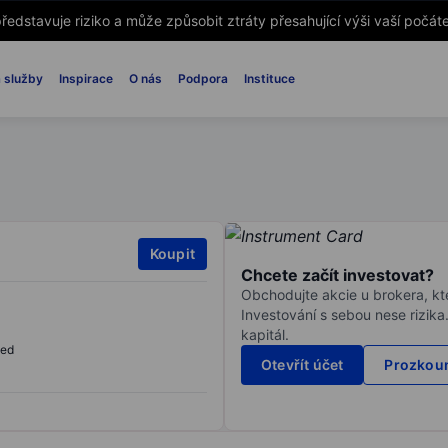
ředstavuje riziko a může způsobit ztráty přesahující výši vaší počáte
 služby
Inspirace
O nás
Podpora
Instituce
Koupit
Chcete začít investovat?
Obchodujte akcie u brokera, kte
Investování s sebou nese rizika
kapitál.
sed
Otevřít účet
Prozkoum