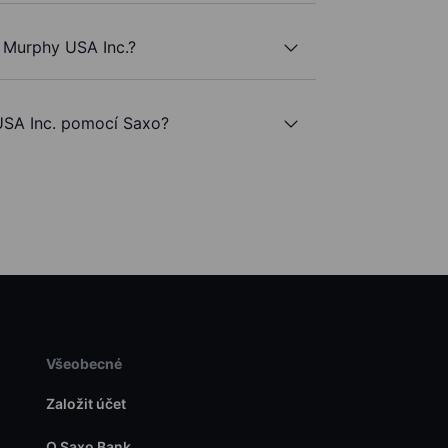
 Murphy USA Inc.?
SA Inc. pomocí Saxo?
Všeobecné
Založit účet
O Saxo Bank