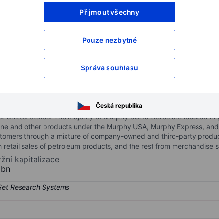
XXXXXXX
XXXXXXX
Přijmout všechny
XXXXXXX
XXXXXXX
Pouze nezbytné
XXXXXXX
XXXXXXX
Otevřete si účet
a získejte přístup k p
XXXXXXX
XXXXXXX
Správa souhlasu
Česká republika
ting of retail motor fuel products and convenience merchandise thro
United States. The majority of Murphy USA's stores are located in p
line and other products under the Murphy USA, Murphy Express, and
tomers through a mixture of company-owned and third-party product d
etail sales of petroleum products, and the rest from merchandise s
ržní kapitalizace
1bn