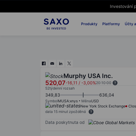
Investování p
Produkty
Platformy
Účty a
Murphy USA Inc.
520,07
-16,11
/
-3,00%
20:10:00
52týdenní rozsah
349,83
636,04
Symbol
MUSA:xnys
Měna
USD
New York Stock Exchange
Clo
data 15 minut zpožděná
Data poskytnuta od