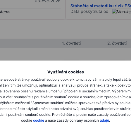
03-čvc-2026
Stáhněte si metodiku rizik E
Data poskytnuta od
1. čtvrtletí
2. čtvrtletí
XXXXXXX
XXXXXXX
Využívání cookies
XXXXXXX
XXXXXXX
e webové stránky používají soubory cookie k tomu, aby vám nabídly lepší zážit
XXXXXXX
XXXXXXX
lížení tím, že umožňují, optimalizují a analyzují provoz stránek, a také k poskyt
alizovaného obsahu reklam a umožňují připojení k sociálním médiím. Výběrem m
mout vše" souhlasíte s používáním souborů cookie a souvisejícím zpracováním os
 Výběrem možnosti "Spravovat souhlas" můžete spravovat své předvolby souhla
XXXXXXX
XXXXXXX
ference můžete kdykoli změnit nebo odvolat svůj souhlas prostřednictvím stránk
ami používání souborů cookie. Prohlédněte si prosím naše zásady používání s
XXXXXXX
XXXXXXX
cookie
cookie
a naše zásady ochrany osobních
údajů
.