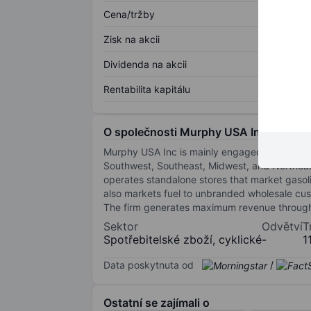
Cena/tržby
Zisk na akcii
Dividenda na akcii
Rentabilita kapitálu
O společnosti Murphy USA Inc.
Murphy USA Inc is mainly engaged in the marke
Southwest, Southeast, Midwest, and Northeast 
operates standalone stores that market gaso
also markets fuel to unbranded wholesale cus
The firm generates maximum revenue through r
Sektor
Odvětví
T
Spotřebitelské zboží, cyklické
-
1
Data poskytnuta od
/
Ostatní se zajímali o