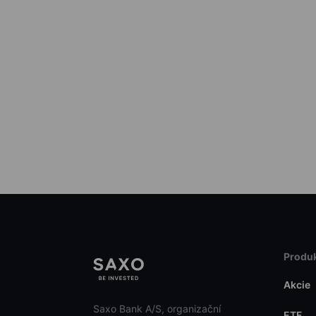
Produk
Akcie
Saxo Bank A/S, organizační
ETF