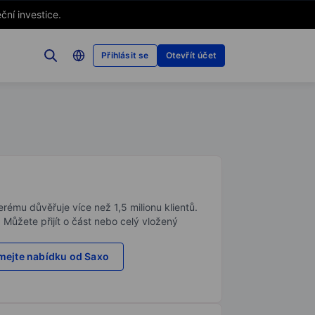
ční investice.
Přihlásit se
Otevřít účet
rému důvěřuje více než 1,5 milionu klientů.
. Můžete přijít o část nebo celý vložený
ejte nabídku od Saxo