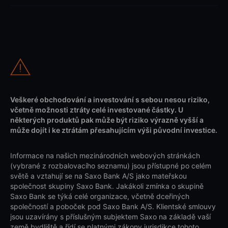
Veškeré obchodování a investování s sebou nesou riziko,
včetně možnosti ztráty celé investované částky. U
některých produktů pak může být riziko výrazně vyšší a
může dojít i ke ztrátám přesahujícím výši původní investice.
Informace na našich mezinárodních webových stránkách
(vybrané z rozbalovacího seznamu) jsou přístupné po celém
světě a vztahují se na Saxo Bank A/S jako mateřskou
společnost skupiny Saxo Bank. Jakákoli zmínka o skupině
Saxo Bank se týká celé organizace, včetně dceřiných
společností a poboček pod Saxo Bank A/S. Klientské smlouvy
jsou uzavírány s příslušným subjektem Saxo na základě vaší
země bydliště a řídí se platnými zákony jurisdikce tohoto