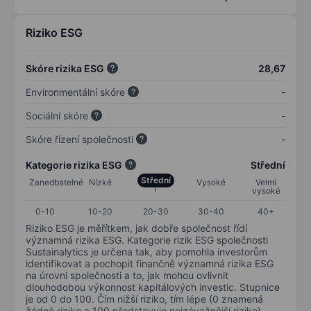
Riziko ESG
Skóre rizika ESG
28,67
Environmentální skóre
-
Sociální skóre
-
Skóre řízení společnosti
-
Kategorie rizika ESG
Střední
Střední
Zanedbatelné
Nízké
Vysoké
Velmi
vysoké
0-10
10-20
20-30
30-40
40+
Riziko ESG je měřítkem, jak dobře společnost řídí
významná rizika ESG. Kategorie rizik ESG společnosti
Sustainalytics je určena tak, aby pomohla investorům
identifikovat a pochopit finančně významná rizika ESG
na úrovni společnosti a to, jak mohou ovlivnit
dlouhodobou výkonnost kapitálových investic. Stupnice
je od 0 do 100. Čím nižší riziko, tím lépe (0 znamená
žádné riziko a 100 představuje nejzávažnější riziko).