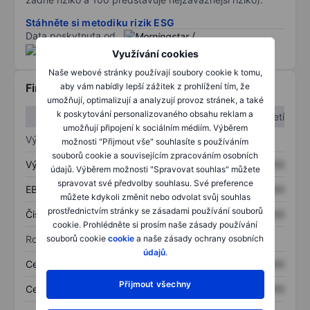
Stáhněte si metodiku rizik ESG
Data poskytnuta od
/
Využívání cookies
Naše webové stránky používají soubory cookie k tomu,
aby vám nabídly lepší zážitek z prohlížení tím, že
Finanční informace
umožňují, optimalizují a analyzují provoz stránek, a také
k poskytování personalizovaného obsahu reklam a
1. čtvrtletí
2. čtvrtletí
umožňují připojení k sociálním médiím. Výběrem
Výkaz zisku a ztráty
možnosti "Přijmout vše" souhlasíte s používáním
souborů cookie a souvisejícím zpracováním osobních
Výnos
XXXXXXX
XXXXXXX
údajů. Výběrem možnosti "Spravovat souhlas" můžete
spravovat své předvolby souhlasu. Své preference
EBITDA
XXXXXXX
XXXXXXX
můžete kdykoli změnit nebo odvolat svůj souhlas
prostřednictvím stránky se zásadami používání souborů
Čistý příjem
XXXXXXX
XXXXXXX
cookie. Prohlédněte si prosím naše zásady používání
souborů cookie
cookie
a naše zásady ochrany osobních
Rozvaha
údajů
.
Celková aktiva
XXXXXXX
XXXXXXX
Přijmout všechny
Celkový dluh
XXXXXXX
XXXXXXX