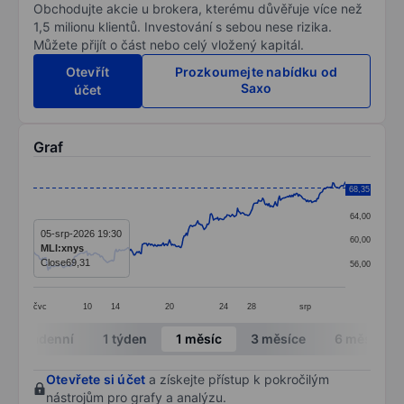
Obchodujte akcie u brokera, kterému důvěřuje více než
1,5 milionu klientů. Investování s sebou nese rizika.
Můžete přijít o část nebo celý vložený kapitál.
Otevřít
Prozkoumejte nabídku od
Saxo
účet
Graf
Chart
68,35
68,00
Line chart with 299 data points.
64,00
The chart has 1 X axis displaying categories.
05-srp-2026 19:30
60,00
MLI:xnys
The chart has 1 Y axis displaying values. Data ranges 
Close
69,31
56,00
čvc
10
14
20
24
28
srp
End of interactive chart.
Intradenní
1 týden
1 měsíc
3 měsíce
6 měsíců
Otevřete si účet
a získejte přístup k pokročilým
nástrojům pro grafy a analýzu.