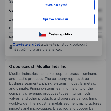
Sazby
Pouze nezbytné
Cena/tržby
XXXXXXX
XXXXXXX
Správa souhlasu
Zisk na akcii
XXXXXXX
XXXXXXX
Dividenda na akcii
XXXXXXX
XXXXXXX
Česká republika
Rentabilita kapitálu
XXXXXXX
XXXXXXX
Otevřete si účet
a získejte přístup k pokročilým
nástrojům pro grafy a analýzu.
O společnosti Mueller Inds Inc.
Mueller Industries Inc makes copper, brass, aluminum,
and plastic products. The company reports three
business segments: piping systems, industrial metals,
and climate. Piping systems, earning majority of the
company's revenue, produces tubes, fittings, rods,
valves, and other products and operates various firms
world-wide. The industrial metals segment manufactures
impacts and micro-gauge, brass rod and copper bar