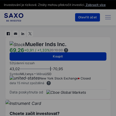
Investování je rizikové. Ztráty mohou překročit investici.
Zobrazit více
Otevřít účet
Mueller Inds Inc.
69,26
+0,91
/
+1,33%
20:10:00
Koupit
52týdenní rozsah
43,02
70,95
Symbol
MLI:xnys
Měna
USD
New York Stock Exchange
Closed
data 15 minut zpožděná
Data poskytnuta od
Chcete začít investovat?