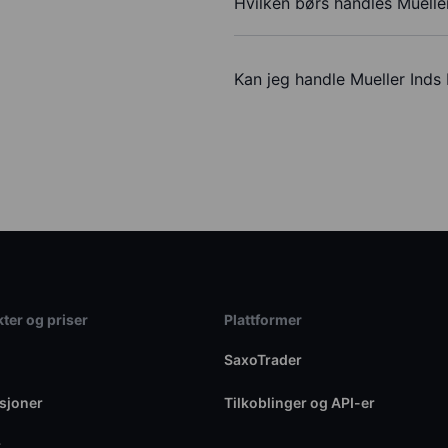
Hvilken børs handles Mueller
Kan jeg handle Mueller Inds
ter og priser
Plattformer
SaxoTrader
sjoner
Tilkoblinger og API-er
r