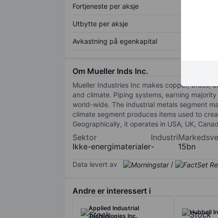
Fortjeneste per aksje
Utbytte per aksje
Avkastning på egenkapital
Om Mueller Inds Inc.
Mueller Industries Inc makes copper, brass, 
and climate. Piping systems, earning majority
world-wide. The industrial metals segment m
climate segment produces items used to creat
Geographically, it operates in USA, UK, Cana
Sektor
Industri
Markedsve
Ikke-energimaterialer
-
15bn
Data levert av
/
Andre er interessert i
Applied Industrial
Hubbell In
Technologies Inc.