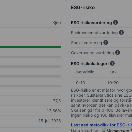
ESG-risiko
Kjøp
ESG risikovurdering
Environmental vurdering
Social vurdering
Governance vurdering
ESG risikokategori
Ubetydelig
Lav
0-10
10-20
ESG-risiko er et mål for hvor g
risikoer. Sustainalytics sine ESG
investorer identifisere og forstå
77,5
samt hvordan det kan påvirke lan
Skalaen går fra 0-100. Jo lavere
12,56%
ingen risiko og 100 tilsvarer mak
15-jul-2026
Last ned metodikk for ESG-ri
Data levert av
/