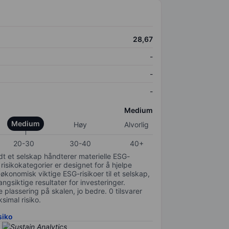
28,67
-
-
-
Medium
Medium
Høy
Alvorlig
20-30
30-40
40+
odt et selskap håndterer materielle ESG-
 risikokategorier er designet for å hjelpe
 økonomisk viktige ESG-risikoer til et selskap,
gsiktige resultater for investeringer.
 plassering på skalen, jo bedre. 0 tilsvarer
simal risiko.
siko