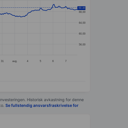
69,46
68,00
64,00
60,00
56,00
31
aug.
4
5
6
7
 investeringen. Historisk avkastning for denne
xo.
Se fullstendig ansvarsfraskrivelse for