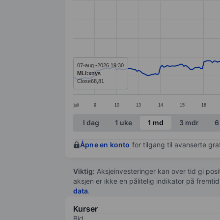
Line chart with 299 data points.
The chart has 1 X axis displaying categ
The chart has 1 Y axis displaying value
07-aug.-2026 19:30
MLI:xnys
Close
68,81
juli
9
10
13
14
15
16
End of interactive chart.
I dag
1 uke
1 md
3 mdr
6
Åpne en konto
for tilgang til avanserte gr
Viktig:
Aksjeinvesteringer kan over tid gi posi
aksjen er ikke en pålitelig indikator på fremt
data
.
Kurser
Bid