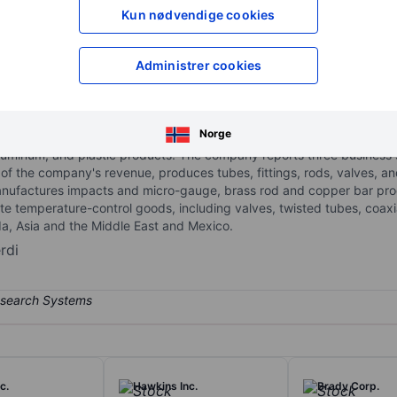
XXXXXXX
XXXXXXX
Kun nødvendige cookies
XXXXXXX
XXXXXXX
Åpne konto
for å få tilgang 
Administrer cookies
XXXXXXX
XXXXXXX
Norge
aluminum, and plastic products. The company reports three business 
 of the company's revenue, produces tubes, fittings, rods, valves, a
anufactures impacts and micro-gauge, brass rod and copper bar pr
e temperature-control goods, including valves, twisted tubes, coaxi
da, Asia and the Middle East and Mexico.
rdi
c.
Hawkins Inc.
Brady Corp.