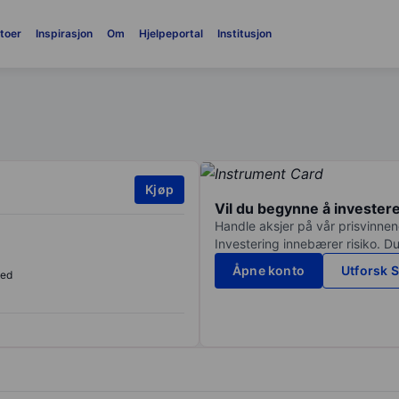
toer
Inspirasjon
Om
Hjelpeportal
Institusjon
Kjøp
Vil du begynne å invester
Handle aksjer på vår prisvinnend
Investering innebærer risiko. Du
Åpne konto
Utforsk S
sed