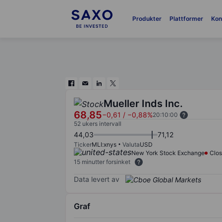
Produkter
Plattformer
Kon
Mueller Inds Inc.
68,85
−0,61
/
−0,88%
20:10:00
52 ukers intervall
44,03
71,12
Ticker
MLI:xnys
Valuta
USD
New York Stock Exchange
Clo
15 minutter forsinket
Data levert av
Graf
Chart