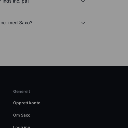
 Inds Inc. på?
 Inc. med Saxo?
Generelt
Opprett konto
Om Saxo
Logg inn