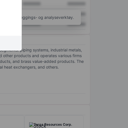
XXXXXXX
XXXXXXX
XXXXXXX
XXXXXXX
til flere kartleggings- og analyseverktøy.
XXXXXXX
XXXXXXX
segments: piping systems, industrial metals,
nd other products and operates various firms
oducts, and brass value-added products. The
al heat exchangers, and others.
Targa Resources Corp.