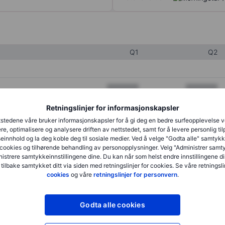
Q1
Q2
XXXXXXX
XXXXXXX
XXXXXXX
XXXXXXX
Retningslinjer for informasjonskapsler
stedene våre bruker informasjonskapsler for å gi deg en bedre surfeopplevelse 
XXXXXXX
XXXXXXX
re, optimalisere og analysere driften av nettstedet, samt for å levere personlig ti
innhold og la deg koble deg til sosiale medier. Ved å velge "Godta alle" samtykke
cookies og tilhørende behandling av personopplysninger. Velg "Administrer samt
istrere samtykkeinnstillingene dine. Du kan når som helst endre innstillingene di
XXXXXXX
XXXXXXX
 tilbake samtykket ditt via siden med retningslinjer for cookies. Se våre retningslin
cookies
og våre
retningslinjer for personvern
.
XXXXXXX
XXXXXXX
Godta alle cookies
XXXXXXX
XXXXXXX