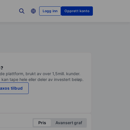
Logg inn
Opprett konto
e?
e plattform, brukt av over 1,5mill. kunder.
 kan tape hele eller deler av investert beløp.
axos tilbud
Pris
Avansert graf