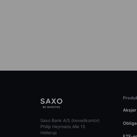
Produk
Aksjer
Saxo Bank A/S (hovedkontor)
Obliga
Philip Heymans Alle 15
Hellerup
ETF-e