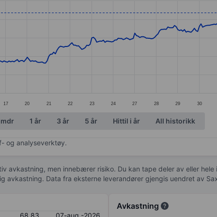
ories.
s. Data ranges from 55.16 to 70.64.
17
20
21
22
23
24
27
28
29
30
 mdr
1 år
3 år
5 år
Hittil i år
All historikk
af- og analyseverktøy.
tiv avkastning, men innebærer risiko. Du kan tape deler av eller hele
idig avkastning. Data fra eksterne leverandører gjengis uendret av Sa
Avkastning
68,83
07-aug.-2026