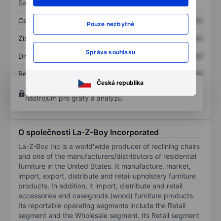
Sazby
Cena/tržby
XXXXXXX
XXXXXXX
Pouze nezbytné
Zisk na akcii
XXXXXXX
XXXXXXX
Správa souhlasu
Dividenda na akcii
XXXXXXX
XXXXXXX
Rentabilita kapitálu
XXXXXXX
XXXXXXX
Česká republika
Otevřete si účet
a získejte přístup k pokročilým
nástrojům pro grafy a analýzu.
O společnosti La-Z-Boy Incorporated
La-Z-Boy Inc is a world'wide producer of reclining chairs
and one of the manufacturers/distributors of residential
furniture in the United States. It manufacture, market,
import, export, distribute and retail upholstery furniture
products. In addition, it import, distribute and retail
accessories and casegoods (wood) furniture products.
Its reportable operating segments include the Retail
segment and the Wholesale segment. Its Retail segment