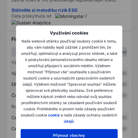
Stáhněte si metodiku rizik ESG
Data poskytnuta od
/
Využívání cookies
Finanční informace
Naše webové stránky používají soubory cookie k tomu,
aby vám nabídly lepší zážitek z prohlížení tím, že
1. čtvrtletí
2. čtvrtletí
umožňují, optimalizují a analyzují provoz stránek, a také
k poskytování personalizovaného obsahu reklam a
Výkaz zisku a ztráty
umožňují připojení k sociálním médiím. Výběrem
možnosti "Přijmout vše" souhlasíte s používáním
Výnos
XXXXXXX
XXXXXXX
souborů cookie a souvisejícím zpracováním osobních
EBITDA
XXXXXXX
XXXXXXX
údajů. Výběrem možnosti "Spravovat souhlas" můžete
spravovat své předvolby souhlasu. Své preference
Čistý příjem
XXXXXXX
XXXXXXX
můžete kdykoli změnit nebo odvolat svůj souhlas
prostřednictvím stránky se zásadami používání souborů
Rozvaha
cookie. Prohlédněte si prosím naše zásady používání
souborů cookie
cookie
a naše zásady ochrany osobních
Celková aktiva
XXXXXXX
XXXXXXX
údajů
.
Celkový dluh
XXXXXXX
XXXXXXX
Přijmout všechny