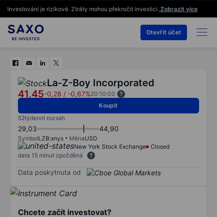
Investování je rizikové. Ztráty mohou překročit investici.
Zobrazit více
Otevřít účet
La-Z-Boy Incorporated
41,45
-0,28
/
-0,67%
20:10:00
Koupit
52týdenní rozsah
29,03
44,90
Symbol
LZB:xnys
Měna
USD
New York Stock Exchange
Closed
data 15 minut zpožděná
Data poskytnuta od
Chcete začít investovat?