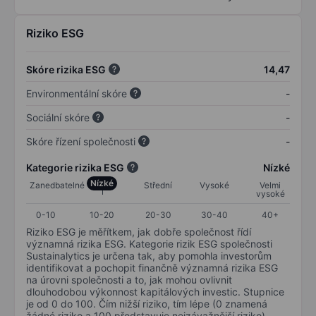
Riziko ESG
Skóre rizika ESG
14,47
Environmentální skóre
-
Sociální skóre
-
Skóre řízení společnosti
-
Kategorie rizika ESG
Nízké
Nízké
Zanedbatelné
Střední
Vysoké
Velmi
vysoké
0-10
10-20
20-30
30-40
40+
Riziko ESG je měřítkem, jak dobře společnost řídí
významná rizika ESG. Kategorie rizik ESG společnosti
Sustainalytics je určena tak, aby pomohla investorům
identifikovat a pochopit finančně významná rizika ESG
na úrovni společnosti a to, jak mohou ovlivnit
dlouhodobou výkonnost kapitálových investic. Stupnice
je od 0 do 100. Čím nižší riziko, tím lépe (0 znamená
žádné riziko a 100 představuje nejzávažnější riziko).