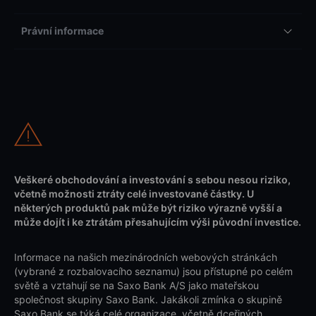
Právní informace
Veškeré obchodování a investování s sebou nesou riziko,
včetně možnosti ztráty celé investované částky. U
některých produktů pak může být riziko výrazně vyšší a
může dojít i ke ztrátám přesahujícím výši původní investice.
Informace na našich mezinárodních webových stránkách
(vybrané z rozbalovacího seznamu) jsou přístupné po celém
světě a vztahují se na Saxo Bank A/S jako mateřskou
společnost skupiny Saxo Bank. Jakákoli zmínka o skupině
Saxo Bank se týká celé organizace, včetně dceřiných