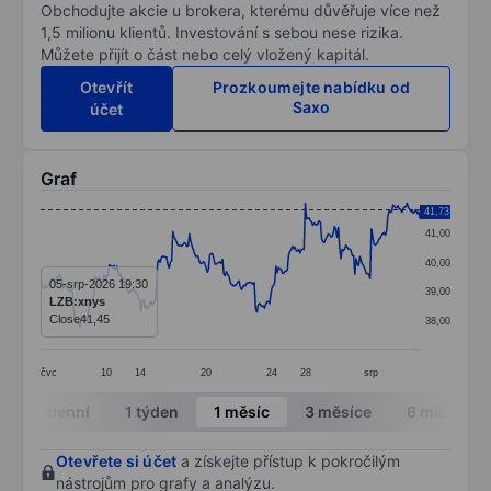
Obchodujte akcie u brokera, kterému důvěřuje více než
1,5 milionu klientů. Investování s sebou nese rizika.
Můžete přijít o část nebo celý vložený kapitál.
Otevřít
Prozkoumejte nabídku od
Saxo
účet
Graf
Chart
41,73
41,00
Line chart with 299 data points.
40,00
The chart has 1 X axis displaying categories.
05-srp-2026 19:30
39,00
LZB:xnys
The chart has 1 Y axis displaying values. Data ranges 
Close
41,45
38,00
čvc
10
14
20
24
28
srp
End of interactive chart.
Intradenní
1 týden
1 měsíc
3 měsíce
6 měsíců
Otevřete si účet
a získejte přístup k pokročilým
nástrojům pro grafy a analýzu.