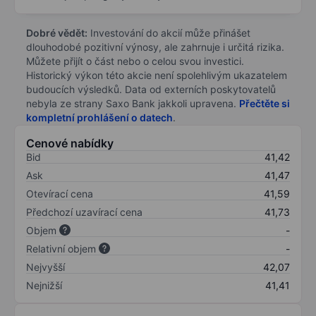
Dobré vědět:
Investování do akcií může přinášet
dlouhodobé pozitivní výnosy, ale zahrnuje i určitá rizika.
Můžete přijít o část nebo o celou svou investici.
Historický výkon této akcie není spolehlivým ukazatelem
budoucích výsledků. Data od externích poskytovatelů
nebyla ze strany Saxo Bank jakkoli upravena.
Přečtěte si
kompletní prohlášení o datech
.
Cenové nabídky
Bid
41,42
Ask
41,47
Otevírací cena
41,59
Předchozí uzavírací cena
41,73
Objem
-
Relativní objem
-
Nejvyšší
42,07
Nejnižší
41,41