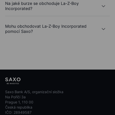
Na jaké burze se obchoduje La-Z-Boy
Incorporated?
Mohu obchodovat La-Z-Boy Incorporated
pomocí Saxo?
Saxo Bank A/S, organizační složka
Na Poříčí 3a
Prague 1, 110 00
Česká republika
IČO: 28949587