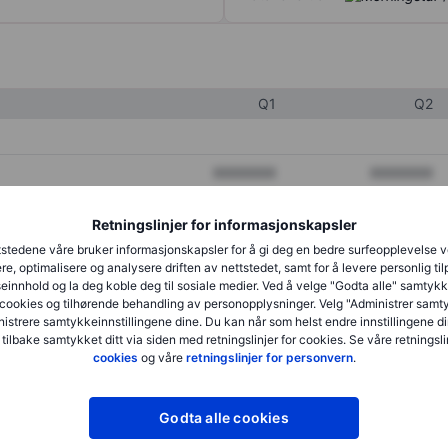
Q1
Q2
XXXXXXX
XXXXXXX
XXXXXXX
XXXXXXX
Retningslinjer for informasjonskapsler
XXXXXXX
XXXXXXX
stedene våre bruker informasjonskapsler for å gi deg en bedre surfeopplevelse 
re, optimalisere og analysere driften av nettstedet, samt for å levere personlig ti
innhold og la deg koble deg til sosiale medier. Ved å velge "Godta alle" samtykke
cookies og tilhørende behandling av personopplysninger. Velg "Administrer samt
XXXXXXX
XXXXXXX
istrere samtykkeinnstillingene dine. Du kan når som helst endre innstillingene di
 tilbake samtykket ditt via siden med retningslinjer for cookies. Se våre retningslin
XXXXXXX
XXXXXXX
cookies
og våre
retningslinjer for personvern
.
Godta alle cookies
XXXXXXX
XXXXXXX