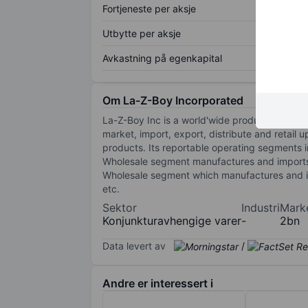
Fortjeneste per aksje
Utbytte per aksje
Avkastning på egenkapital
Om La-Z-Boy Incorporated
La-Z-Boy Inc is a world'wide producer of recli
market, import, export, distribute and retail u
products. Its reportable operating segments i
Wholesale segment manufactures and imports 
Wholesale segment which manufactures and impo
etc.
Sektor
Industri
Mark
Konjunkturavhengige varer
-
2bn
Data levert av
/
Andre er interessert i