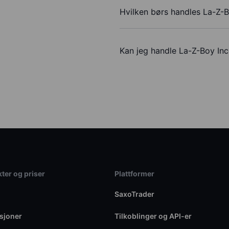
Hvilken børs handles La-Z-
Kan jeg handle La-Z-Boy In
ter og priser
Plattformer
SaxoTrader
sjoner
Tilkoblinger og API-er