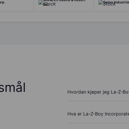
orp.
Gates Industria
Inc.
rsmål
Hvordan kjøper jeg La-Z-Bo
Hva er La-Z-Boy Incorporate