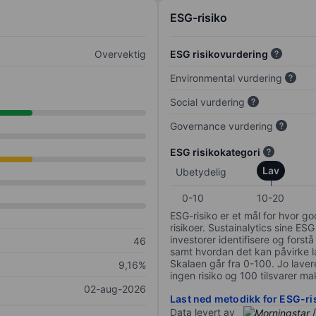
ESG-risiko
Overvektig
ESG risikovurdering
Environmental vurdering
Social vurdering
Governance vurdering
ESG risikokategori
Lav
Ubetydelig
0-10
10-20
ESG-risiko er et mål for hvor g
risikoer. Sustainalytics sine ESG
investorer identifisere og forstå
46
samt hvordan det kan påvirke lan
Skalaen går fra 0-100. Jo lavere
9,16%
ingen risiko og 100 tilsvarer mak
02-aug-2026
Last ned metodikk for ESG-ri
Data levert av
/