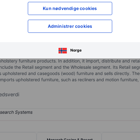
XXXXXXX
XXXXXXX
Kun nødvendige cookies
XXXXXXX
XXXXXXX
Åpne konto
for å få tilgang 
Administrer cookies
XXXXXXX
XXXXXXX
Norge
ning chairs and one of the manufacturers/distributors of residential fu
pholstery furniture products. In addition, it import, distribute and r
nclude the Retail segment and the Wholesale segment. Its Retail segm
upholstered and casegoods (wood) furniture and sells directly. Th
rts upholstered furniture, such as recliners and motion furniture, s
edsverdi
Monarch Casino & Resort