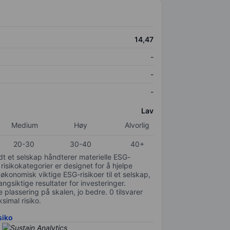
14,47
-
-
-
Lav
Medium
Høy
Alvorlig
20-30
30-40
40+
odt et selskap håndterer materielle ESG-
 risikokategorier er designet for å hjelpe
 økonomisk viktige ESG-risikoer til et selskap,
gsiktige resultater for investeringer.
 plassering på skalen, jo bedre. 0 tilsvarer
simal risiko.
siko