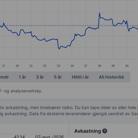
ories.
s. Data ranges from 37.72 to 42.1.
17
20
21
22
23
24
27
28
29
30
 mdr
1 år
3 år
5 år
Hittil i år
All historikk
af- og analyseverktøy.
tiv avkastning, men innebærer risiko. Du kan tape deler av eller hele
idig avkastning. Data fra eksterne leverandører gjengis uendret av Sa
Avkastning
42,14
07-aug.-2026