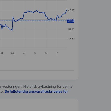
42,00
40,80
40,64
39,60
38,40
31
aug.
4
5
6
7
 investeringen. Historisk avkastning for denne
xo.
Se fullstendig ansvarsfraskrivelse for