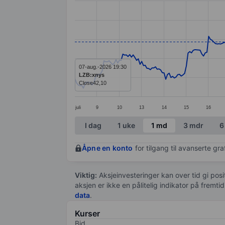
Line chart with 299 data points.
The chart has 1 X axis displaying categ
The chart has 1 Y axis displaying value
07-aug.-2026 19:30
LZB:xnys
Close
42,10
juli
9
10
13
14
15
16
End of interactive chart.
I dag
1 uke
1 md
3 mdr
6
Åpne en konto
for tilgang til avanserte gr
Viktig:
Aksjeinvesteringer kan over tid gi posi
aksjen er ikke en pålitelig indikator på fremt
data
.
Kurser
Bid