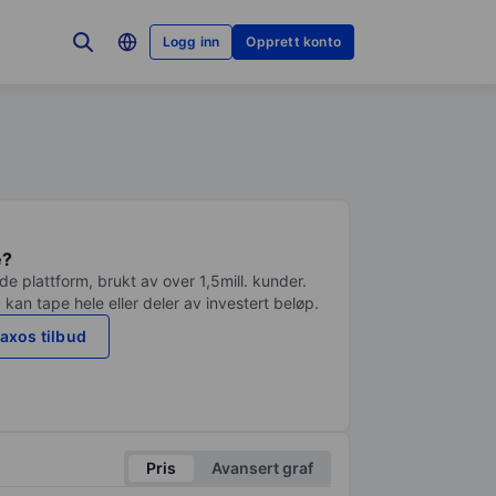
Logg inn
Opprett konto
e?
e plattform, brukt av over 1,5mill. kunder.
 kan tape hele eller deler av investert beløp.
axos tilbud
Pris
Avansert graf