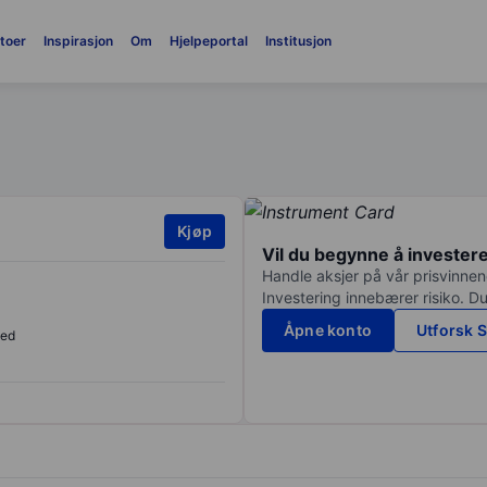
toer
Inspirasjon
Om
Hjelpeportal
Institusjon
Kjøp
Vil du begynne å invester
Handle aksjer på vår prisvinnend
Investering innebærer risiko. Du
Åpne konto
Utforsk S
sed