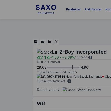
Produkter
Plattformer
Kon
La-Z-Boy Incorporated
42,14
+1,50
/
+3,69%
20:10:00
52 ukers intervall
29,03
44,90
Ticker
LZB:xnys
Valuta
USD
New York Stock Exchange
Clo
15 minutter forsinket
Data levert av
Graf
Chart