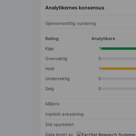
Analytikernes konsensus
Gjennomsnittlig vurdering
Rating
Analytikere
Kjøp
1
Overvektig
0
Hold
1
Undervektig
0
Selg
0
Målpris
Implisitt avkastning
Sist oppdatert
Data levert av