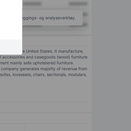
XXXXXXX
XXXXXXX
XXXXXXX
XXXXXXX
til flere kartleggings- og analyseverktøy.
XXXXXXX
XXXXXXX
rniture in the United States. It manufacture,
etail accessories and casegoods (wood) furniture
ent mainly sells upholstered furniture.
e company generates majority of revenue from
ofas, loveseats, chairs, sectionals, modulars,