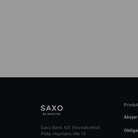
Produk
Aksjer
Saxo Bank A/S (hovedkontor)
Obliga
Philip Heymans Alle 15