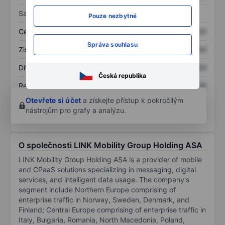
Sazby
Pouze nezbytné
Cena/tržby
XXXXXXX
XXXXXXX
Správa souhlasu
Zisk na akcii
XXXXXXX
XXXXXXX
Dividenda na akcii
XXXXXXX
XXXXXXX
Česká republika
Rentabilita kapitálu
XXXXXXX
XXXXXXX
Otevřete si účet
a získejte přístup k pokročilým
nástrojům pro grafy a analýzu.
O společnosti LINK Mobility Group Holding ASA
LINK Mobility Group Holding ASA is a provider of mobile
and CPaaS solutions specializing in messaging, digital
services, and intelligent data usage. The company's
segment include Northern Europe comprising of
enterprise traffic in Norway, Sweden, Denmark, and
Finland; Central Europe comprising of enterprise traffic in
Italy, Bulgaria, Romania, North Macedonia, Poland,