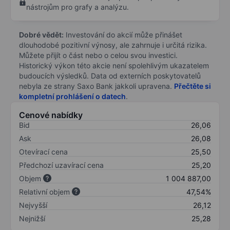
nástrojům pro grafy a analýzu.
Dobré vědět:
Investování do akcií může přinášet
dlouhodobé pozitivní výnosy, ale zahrnuje i určitá rizika.
Můžete přijít o část nebo o celou svou investici.
Historický výkon této akcie není spolehlivým ukazatelem
budoucích výsledků. Data od externích poskytovatelů
nebyla ze strany Saxo Bank jakkoli upravena.
Přečtěte si
kompletní prohlášení o datech
.
Cenové nabídky
Bid
26,06
Ask
26,08
Otevírací cena
25,50
Předchozí uzavírací cena
25,20
Objem
1 004 887,00
Relativní objem
47,54%
Nejvyšší
26,12
Nejnižší
25,28