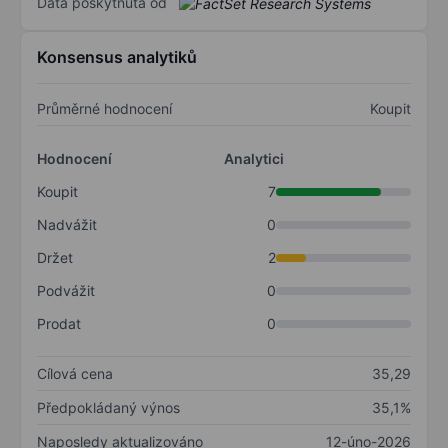
Data poskytnuta od
Konsensus analytiků
Průměrné hodnocení
Koupit
Hodnocení
Analytici
Koupit
7
Nadvážit
0
Držet
2
Podvážit
0
Prodat
0
Cílová cena
35,29
Předpokládaný výnos
35,1%
Naposledy aktualizováno
12-úno-2026