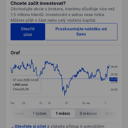
Chcete začít investovat?
Obchodujte akcie u brokera, kterému důvěřuje více než
1,5 milionu klientů. Investování s sebou nese rizika.
Můžete přijít o část nebo celý vložený kapitál.
Otevřít
Prozkoumejte nabídku od
Saxo
účet
Graf
Chart
26,00
Line chart with 345 data points.
25,50
The chart has 1 X axis displaying categories.
25,20
07-srp-2026 14:00
25,00
LINK:xosl
The chart has 1 Y axis displaying values. Data ranges
Close
26,08
24,50
čvc
13
17
21
27
31
srp
7
End of interactive chart.
Intradenní
1 týden
1 měsíc
3 měsíce
6 měsíců
Otevřete si účet
a získejte přístup k pokročilým