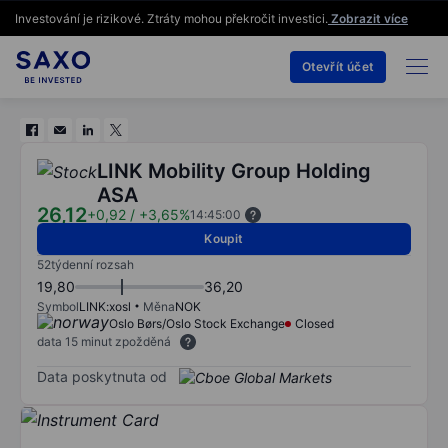
Investování je rizikové. Ztráty mohou překročit investici.
Zobrazit více
Otevřít účet
LINK Mobility Group Holding
ASA
26,12
+0,92
/
+3,65%
14:45:00
Koupit
52týdenní rozsah
19,80
36,20
Symbol
LINK:xosl
Měna
NOK
Oslo Børs/Oslo Stock Exchange
Closed
data 15 minut zpožděná
Data poskytnuta od