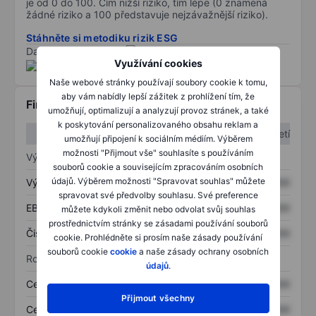
je od 0 do 100. Čím nižší riziko, tím lépe (0 znamená
žádné riziko a 100 představuje nejzávažnější riziko).
Stáhněte si metodiku rizik ESG
Data poskytnuta od
/
Využívání cookies
Naše webové stránky používají soubory cookie k tomu,
aby vám nabídly lepší zážitek z prohlížení tím, že
Finanční informace
umožňují, optimalizují a analyzují provoz stránek, a také
k poskytování personalizovaného obsahu reklam a
1. čtvrtletí
2. čtvrtletí
umožňují připojení k sociálním médiím. Výběrem
možnosti "Přijmout vše" souhlasíte s používáním
Výkaz zisku a ztráty
souborů cookie a souvisejícím zpracováním osobních
údajů. Výběrem možnosti "Spravovat souhlas" můžete
Výnos
XXXXXXX
XXXXXXX
spravovat své předvolby souhlasu. Své preference
EBITDA
XXXXXXX
XXXXXXX
můžete kdykoli změnit nebo odvolat svůj souhlas
prostřednictvím stránky se zásadami používání souborů
Čistý příjem
XXXXXXX
XXXXXXX
cookie. Prohlédněte si prosím naše zásady používání
souborů cookie
cookie
a naše zásady ochrany osobních
Rozvaha
údajů
.
Celková aktiva
XXXXXXX
XXXXXXX
Přijmout všechny
Celkový dluh
XXXXXXX
XXXXXXX