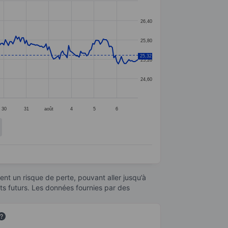
26,40
25,80
25,32
25,20
24,60
30
31
août
4
5
6
nt un risque de perte, pouvant aller jusqu’à
ats futurs. Les données fournies par des