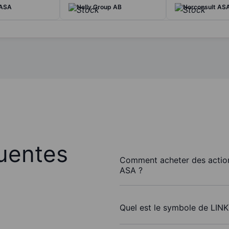
 ASA
Nelly Group AB
Norconsult AS
uentes
Comment acheter des action
ASA ?
Quel est le symbole de LIN