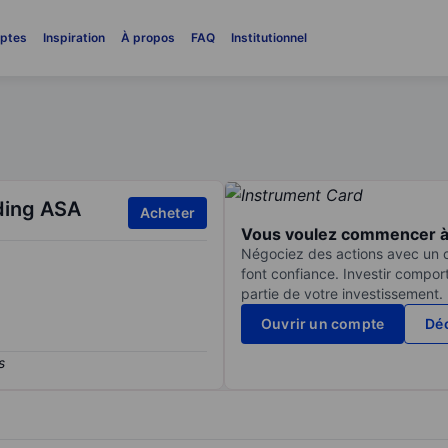
ptes
Inspiration
À propos
FAQ
Institutionnel
ding ASA
Acheter
Vous voulez commencer à 
Négociez des actions avec un co
font confiance. Investir compor
partie de votre investissement.
Ouvrir un compte
Déc