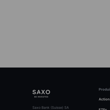
Produit
Action
Saxo Bank (Suisse) SA
ETFs