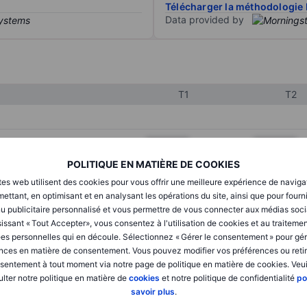
Télécharger la méthodologie 
Data provided by
T1
T2
XXXXXXX
XXXXXXX
POLITIQUE EN MATIÈRE DE COOKIES
XXXXXXX
XXXXXXX
tes web utilisent des cookies pour vous offrir une meilleure expérience de naviga
XXXXXXX
XXXXXXX
ettant, en optimisant et en analysant les opérations du site, ainsi que pour fourn
u publicitaire personnalisé et vous permettre de vous connecter aux médias soci
issant « Tout Accepter», vous consentez à l'utilisation de cookies et au traiteme
es personnelles qui en découle. Sélectionnez « Gérer le consentement » pour gér
XXXXXXX
XXXXXXX
nces en matière de consentement. Vous pouvez modifier vos préférences ou retir
sentement à tout moment via notre page de politique en matière de cookies. Veui
XXXXXXX
XXXXXXX
lter notre politique en matière de
cookies
et notre politique de confidentialité
po
savoir plus
.