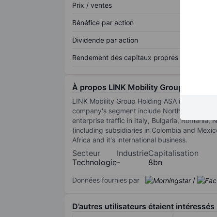
Prix / ventes
Bénéfice par action
Dividende par action
Rendement des capitaux propres
À propos LINK Mobility Group Holding
LINK Mobility Group Holding ASA is a provider
company's segment include Northern Europe c
enterprise traffic in Italy, Bulgaria, Romani
(including subsidiaries in Colombia and Mexic
Africa and it's international business.
Secteur
Industrie
Capitalisation
Technologie
-
8bn
Données fournies par
/
D’autres utilisateurs étaient intéressés