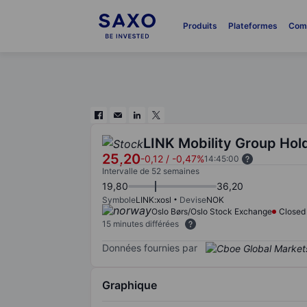
Produits
Plateformes
Com
LINK Mobility Group Hol
25,20
-0,12
/
-0,47%
14:45:00
Intervalle de 52 semaines
19,80
36,20
Symbole
LINK:xosl
Devise
NOK
Oslo Børs/Oslo Stock Exchange
Closed
15 minutes différées
Données fournies par
Graphique
Chart