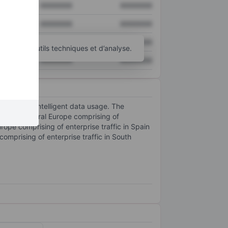
XXXXXXX
XXXXXXX
XXXXXXX
XXXXXXX
XXXXXXX
XXXXXXX
d’autres outils techniques et d’analyse.
XXXXXXX
XXXXXXX
vices, and intelligent data usage. The
nland; Central Europe comprising of
rope comprising of enterprise traffic in Spain
omprising of enterprise traffic in South