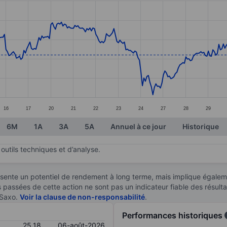
ories.
s. Data ranges from 24.08 to 26.62.
16
17
20
21
22
23
24
27
28
29
6M
1A
3A
5A
Annuel à ce jour
Historique
outils techniques et d’analyse.
sente un potentiel de rendement à long terme, mais implique égaleme
es passées de cette action ne sont pas un indicateur fiable des résult
 Saxo.
Voir la clause de non-responsabilité
.
Performances historiques
25,18
06-août-2026