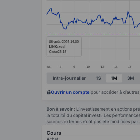
Line chart with 345 data points.
The chart has 1 X axis displaying categ
The chart has 1 Y axis displaying value
06-août-2026 14:00
LINK:xosl
Close
25,18
juil.
8
9
10
13
14
15
End of interactive chart.
Intra-journalier
1S
1M
3M
Ouvrir un compte
pour accéder à d’autres 
Bon à savoir :
L’investissement en actions pré
la totalité du capital investi. Les performanc
sources externes n’ont pas été modifiées par
Cours
Achat