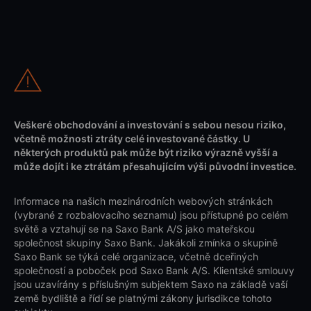
Veškeré obchodování a investování s sebou nesou riziko,
včetně možnosti ztráty celé investované částky. U
některých produktů pak může být riziko výrazně vyšší a
může dojít i ke ztrátám přesahujícím výši původní investice.
Informace na našich mezinárodních webových stránkách
(vybrané z rozbalovacího seznamu) jsou přístupné po celém
světě a vztahují se na Saxo Bank A/S jako mateřskou
společnost skupiny Saxo Bank. Jakákoli zmínka o skupině
Saxo Bank se týká celé organizace, včetně dceřiných
společností a poboček pod Saxo Bank A/S. Klientské smlouvy
jsou uzavírány s příslušným subjektem Saxo na základě vaší
země bydliště a řídí se platnými zákony jurisdikce tohoto