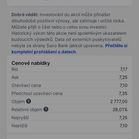
Dobré vědět:
Investování do akcií může přinášet
dlouhodobé pozitivní výnosy, ale zahrnuje i určitá rizika.
Můžete přijít o část nebo o celou svou investici.
Historický výkon této akcie není spolehlivým ukazatelem
budoucích výsledků. Data od externích poskytovatelů
nebyla ze strany Saxo Bank jakkoli upravena.
Přečtěte si
kompletní prohlášení o datech
.
Cenové nabídky
Bid
7,17
Ask
7,25
Otevírací cena
7,10
Předchozí uzavírací cena
7,35
Objem
2 777,00
Relativní objem
28,01%
Nejvyšší
7,25
Nejnižší
7,10