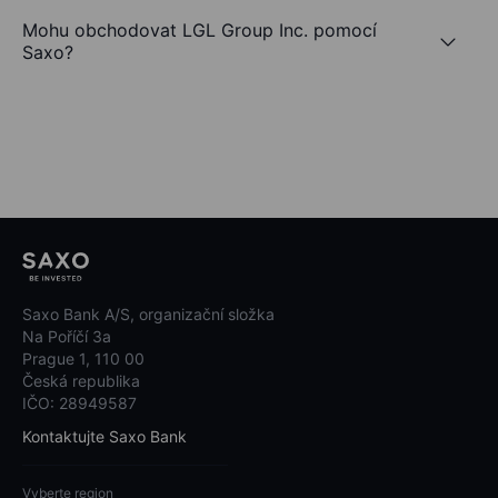
Mohu obchodovat LGL Group Inc. pomocí
Saxo?
Saxo Bank A/S, organizační složka
Na Poříčí 3a
Prague 1, 110 00
Česká republika
IČO: 28949587
Kontaktujte Saxo Bank
Vyberte region