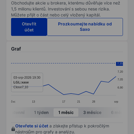
Obchodujte akcie u brokera, kterému důvěřuje více než
1,5 milionu klientů. Investování s sebou nese rizika.
Můžete přijít o část nebo celý vložený kapitál.
Otevřít
Prozkoumejte nabídku od
Saxo
účet
Graf
Chart
7,35
7,35
Line chart with 15 data points.
7,20
The chart has 1 X axis displaying categories.
03-srp-2026 19:30
7,05
LGL:xase
The chart has 1 Y axis displaying values. Data ranges f
Close
7,10
6,90
čvc
13
17
21
28
srp
End of interactive chart.
Intradenní
1 týden
1 měsíc
3 měsíce
6 měsíců
Otevřete si účet
a získejte přístup k pokročilým
nástrojům pro grafy a analýzu.