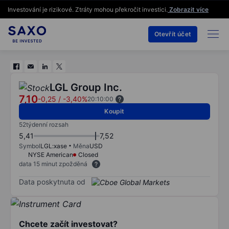
Investování je rizikové. Ztráty mohou překročit investici.
Zobrazit více
Otevřít účet
LGL Group Inc.
7,10
-0,25
/
-3,40%
20:10:00
Koupit
52týdenní rozsah
5,41
7,52
Symbol
LGL:xase
Měna
USD
NYSE American
Closed
data 15 minut zpožděná
Data poskytnuta od
Chcete začít investovat?