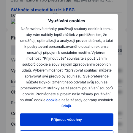
Stáhněte si metodiku rizik ESG
Data poskytnuta od
/
Využívání cookies
Naše webové stránky používají soubory cookie k tomu,
aby vám nabídly lepší zážitek z prohlížení tím, že
Finanční informace
umožňují, optimalizují a analyzují provoz stránek, a také
k poskytování personalizovaného obsahu reklam a
1. čtvrtletí
2. čtvrtletí
umožňují připojení k sociálním médiím. Výběrem
možnosti "Přijmout vše" souhlasíte s používáním
Výkaz zisku a ztráty
souborů cookie a souvisejícím zpracováním osobních
údajů. Výběrem možnosti "Spravovat souhlas" můžete
Výnos
XXXXXXX
XXXXXXX
spravovat své předvolby souhlasu. Své preference
EBITDA
XXXXXXX
XXXXXXX
můžete kdykoli změnit nebo odvolat svůj souhlas
prostřednictvím stránky se zásadami používání souborů
Čistý příjem
XXXXXXX
XXXXXXX
cookie. Prohlédněte si prosím naše zásady používání
souborů cookie
cookie
a naše zásady ochrany osobních
Rozvaha
údajů
.
Celková aktiva
XXXXXXX
XXXXXXX
Přijmout všechny
Celkový dluh
XXXXXXX
XXXXXXX