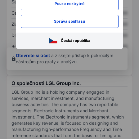
Sazby
Pouze nezbytné
Cena/tržby
XXXXXXX
XXXXXXX
Správa souhlasu
Zisk na akcii
XXXXXXX
XXXXXXX
Dividenda na akcii
XXXXXXX
XXXXXXX
Česká republika
Rentabilita kapitálu
XXXXXXX
XXXXXXX
Otevřete si účet
a získejte přístup k pokročilým
nástrojům pro grafy a analýzu.
O společnosti LGL Group Inc.
LGL Group Inc is a holding company engaged in
services, merchant investment, and manufacturing
business activities. The company has two reportable
segments: Electronic Instruments and Merchant
Investment. The Electronic Instruments segment, which
generates key revenue, is focused on designing and
manufacturing high-performance Frequency and Time
reference standards that form the basis for timing and