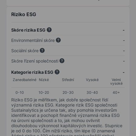
Riziko ESG
Skóre rizika ESG
-
Environmentální skóre
-
Sociální skóre
-
Skóre řízení společnosti
-
Kategorie rizika ESG
-
Zanedbatelné
Nízké
Střední
Vysoké
Velmi
vysoké
0-10
10-20
20-30
30-40
40+
Riziko ESG je měřítkem, jak dobře společnost řídí
významná rizika ESG. Kategorie rizik ESG společnosti
Sustainalytics je určena tak, aby pomohla investorům
identifikovat a pochopit finančně významná rizika ESG
na úrovni společnosti a to, jak mohou ovlivnit
dlouhodobou výkonnost kapitálových investic. Stupnice
je od 0 do 100. Čím nižší riziko, tím lépe (0 znamená
žádné riziko a 100 představuje nejzávažnější riziko).