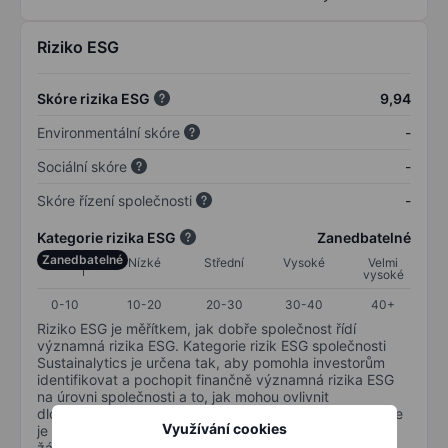
Riziko ESG
Skóre rizika ESG
9,94
Environmentální skóre
-
Sociální skóre
-
Skóre řízení společnosti
-
Kategorie rizika ESG
Zanedbatelné
Zanedbatelné
Nízké
Střední
Vysoké
Velmi
vysoké
0-10
10-20
20-30
30-40
40+
Riziko ESG je měřítkem, jak dobře společnost řídí
významná rizika ESG. Kategorie rizik ESG společnosti
Sustainalytics je určena tak, aby pomohla investorům
identifikovat a pochopit finančně významná rizika ESG
na úrovni společnosti a to, jak mohou ovlivnit
dlouhodobou výkonnost kapitálových investic. Stupnice
Využívání cookies
je od 0 do 100. Čím nižší riziko, tím lépe (0 znamená
žádné riziko a 100 představuje nejzávažnější riziko).