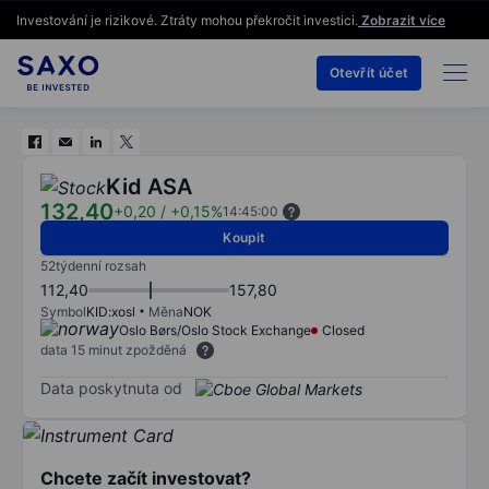
Investování je rizikové. Ztráty mohou překročit investici.
Zobrazit více
Otevřít účet
Kid ASA
132,40
+0,20
/
+0,15%
14:45:00
Koupit
52týdenní rozsah
112,40
157,80
Symbol
KID:xosl
Měna
NOK
Oslo Børs/Oslo Stock Exchange
Closed
data 15 minut zpožděná
Data poskytnuta od
Chcete začít investovat?