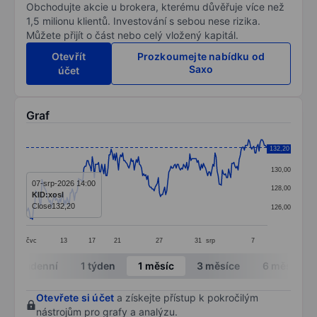
Obchodujte akcie u brokera, kterému důvěřuje více než
1,5 milionu klientů. Investování s sebou nese rizika.
Můžete přijít o část nebo celý vložený kapitál.
Otevřít
Prozkoumejte nabídku od
Saxo
účet
Graf
Chart
132,20
132,00
Line chart with 231 data points.
130,00
The chart has 1 X axis displaying categories.
07-srp-2026 14:00
128,00
KID:xosl
The chart has 1 Y axis displaying values. Data ranges 
Close
132,20
126,00
čvc
13
17
21
27
31
srp
7
End of interactive chart.
Intradenní
1 týden
1 měsíc
3 měsíce
6 měsíců
Otevřete si účet
a získejte přístup k pokročilým
nástrojům pro grafy a analýzu.