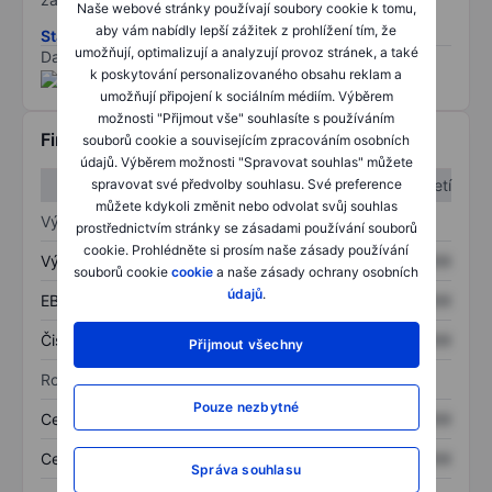
Naše webové stránky používají soubory cookie k tomu,
aby vám nabídly lepší zážitek z prohlížení tím, že
Stáhněte si metodiku rizik ESG
umožňují, optimalizují a analyzují provoz stránek, a také
Data poskytnuta od
/
k poskytování personalizovaného obsahu reklam a
umožňují připojení k sociálním médiím. Výběrem
možnosti "Přijmout vše" souhlasíte s používáním
Finanční informace
souborů cookie a souvisejícím zpracováním osobních
údajů. Výběrem možnosti "Spravovat souhlas" můžete
1. čtvrtletí
2. čtvrtletí
spravovat své předvolby souhlasu. Své preference
můžete kdykoli změnit nebo odvolat svůj souhlas
Výkaz zisku a ztráty
prostřednictvím stránky se zásadami používání souborů
cookie. Prohlédněte si prosím naše zásady používání
Výnos
XXXXXXX
XXXXXXX
souborů cookie
cookie
a naše zásady ochrany osobních
údajů
.
EBITDA
XXXXXXX
XXXXXXX
Čistý příjem
XXXXXXX
XXXXXXX
Přijmout všechny
Rozvaha
Pouze nezbytné
Celková aktiva
XXXXXXX
XXXXXXX
Celkový dluh
XXXXXXX
XXXXXXX
Správa souhlasu