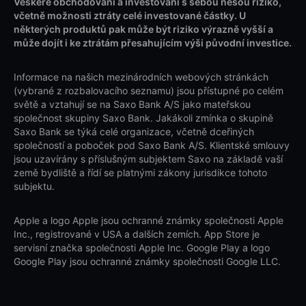
Veškeré obchodování a investování s sebou nesou riziko,
včetně možnosti ztráty celé investované částky. U
některých produktů pak může být riziko výrazně vyšší a
může dojít i ke ztrátám přesahujícím výši původní investice.
Informace na našich mezinárodních webových stránkách
(vybrané z rozbalovacího seznamu) jsou přístupné po celém
světě a vztahují se na Saxo Bank A/S jako mateřskou
společnost skupiny Saxo Bank. Jakákoli zmínka o skupině
Saxo Bank se týká celé organizace, včetně dceřiných
společností a poboček pod Saxo Bank A/S. Klientské smlouvy
jsou uzavírány s příslušným subjektem Saxo na základě vaší
země bydliště a řídí se platnými zákony jurisdikce tohoto
subjektu.
Apple a logo Apple jsou ochranné známky společnosti Apple
Inc., registrované v USA a dalších zemích. App Store je
servisní značka společnosti Apple Inc. Google Play a logo
Google Play jsou ochranné známky společnosti Google LLC.