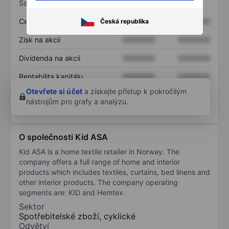
Sazby
Cena/tržby
XXXXXXX
XXXXXXX
Česká republika
Zisk na akcii
XXXXXXX
XXXXXXX
Dividenda na akcii
XXXXXXX
XXXXXXX
Rentabilita kapitálu
XXXXXXX
XXXXXXX
Otevřete si účet
a získejte přístup k pokročilým
nástrojům pro grafy a analýzu.
O společnosti Kid ASA
Kid ASA is a home textile retailer in Norway. The
company offers a full range of home and interior
products which includes textiles, curtains, bed linens and
other interior products. The company operating
segments are: KID and Hemtex.
Sektor
Spotřebitelské zboží, cyklické
Odvětví