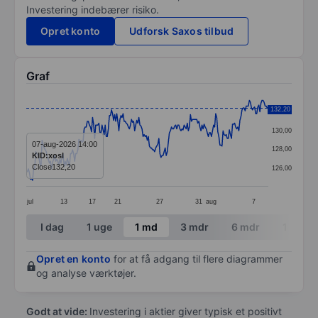
Investering indebærer risiko.
Opret konto
Udforsk Saxos tilbud
Graf
Chart
132,20
132,00
Line chart with 231 data points.
130,00
The chart has 1 X axis displaying categories.
07-aug-2026 14:00
128,00
KID:xosl
The chart has 1 Y axis displaying values. Data ranges 
Close
132,20
126,00
jul
13
17
21
27
31
aug
7
End of interactive chart.
I dag
1 uge
1 md
3 mdr
6 mdr
1 år
Opret en konto
for at få adgang til flere diagrammer
og analyse værktøjer.
Godt at vide:
Investering i aktier giver typisk et positivt