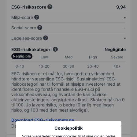
ESG-risikoscore
9,94
Miljø-score
-
Social-score
-
Ledelses-score
-
ESG-risikokategori
Negligible
Negligible
Low
Med
High
Severe
0-10
10-20
20-30
30-40
40+
ESG-risikoen er et mål for, hvor godt en virksomhed
håndterer væsentlige ESG-risici. Sustainalytics’ ESG-
risikokategori har til formål at hjælpe investorer med at
identificere og forstå finansielle ESG-risici på
virksomhedsniveau, og hvordan de kan påvirke
aktieinvesteringers langsigtede afkast. Skalaen går fra 0
til 100. Jo lavere risiko, jo bedre (0 er lig med ingen
risiko, og 100 med den mest alvorlige).
Download ESG-risikometode
Data provided by
/
Cookiepolitik
Vores websteder bruger cookies til at give dig en bedre