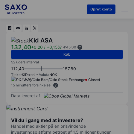
Opret konto
Kid ASA
132,40
+0,20
/
+0,15%
14:45:00
Køb
52 ugers interval
112,40
157,80
Ticker
KID:xosl
Valuta
NOK
Oslo Børs/Oslo Stock Exchange
Closed
15 minutters forsinkelse
Data leveret af
Vil du i gang med at investere?
Handel med aktier på en prisvindende
investeringsplatform betroet af 1,5 millioner kunder.