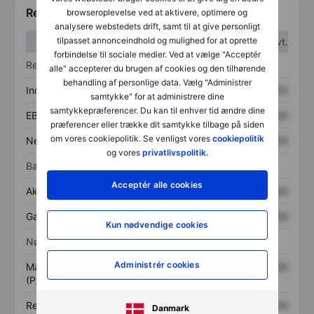
Regnskabstal
browseroplevelse ved at aktivere, optimere og
analysere webstedets drift, samt til at give personligt
tilpasset annonceindhold og mulighed for at oprette
1. kvt.
2. kvt.
forbindelse til sociale medier. Ved at vælge "Acceptér
Resultatopgørelse
alle" accepterer du brugen af cookies og den tilhørende
behandling af personlige data. Vælg "Administrer
Indtægter
XXXXXXX
XXXXXXX
samtykke" for at administrere dine
samtykkepræferencer. Du kan til enhver tid ændre dine
EBITDA
XXXXXXX
XXXXXXX
præferencer eller trække dit samtykke tilbage på siden
om vores cookiepolitik. Se venligst vores
cookiepolitik
Nettoresultat
XXXXXXX
XXXXXXX
og vores
privatlivspolitik.
Balance
Acceptér alle cookies
Aktiver i alt
XXXXXXX
XXXXXXX
Gæld
XXXXXXX
XXXXXXX
Kun nødvendige cookies
Nøgletal
Administrér cookies
Markedsværdi/omsætning
XXXXXXX
XXXXXXX
(P/S)
Resultat pr. aktie (EPS)
XXXXXXX
XXXXXXX
Danmark