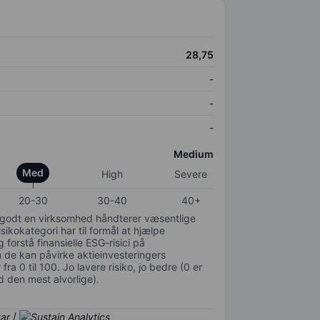
28,75
-
-
-
Medium
Med
High
Severe
20-30
30-40
40+
or godt en virksomhed håndterer væsentlige
isikokategori har til formål at hjælpe
 forstå finansielle ESG-risici på
de kan påvirke aktieinvesteringers
ra 0 til 100. Jo lavere risiko, jo bedre (0 er
d den mest alvorlige).
/