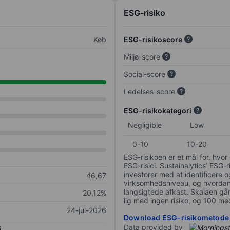
ESG-risiko
Køb
ESG-risikoscore
Miljø-score
Social-score
Ledelses-score
ESG-risikokategori
Negligible
Low
0-10
10-20
ESG-risikoen er et mål for, hv
ESG-risici. Sustainalytics’ ESG-r
investorer med at identificere og
46,67
virksomhedsniveau, og hvordan 
langsigtede afkast. Skalaen går f
20,12%
lig med ingen risiko, og 100 me
24-jul-2026
Download ESG-risikometode
Data provided by