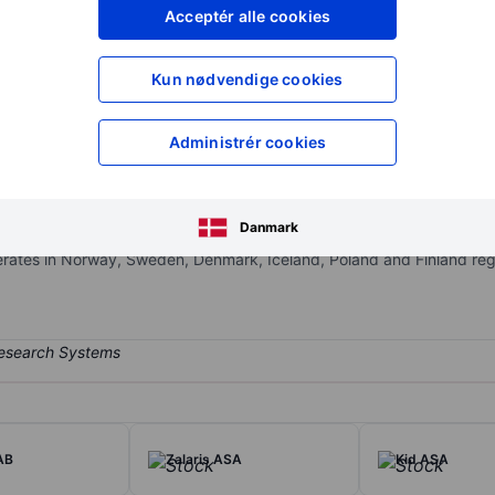
XXXXXXX
XXXXXXX
Acceptér alle cookies
XXXXXXX
XXXXXXX
Opret konto
for at få adgang ti
Kun nødvendige cookies
XXXXXXX
XXXXXXX
Administrér cookies
rovision of planning and consultancy services for all phases of soci
 and distributes complete IT solutions for project, building, and fac
Danmark
y from the development of ideas and concepts, through planning and 
erates in Norway, Sweden, Denmark, Iceland, Poland and Finland reg
AB
Zalaris ASA
Kid ASA