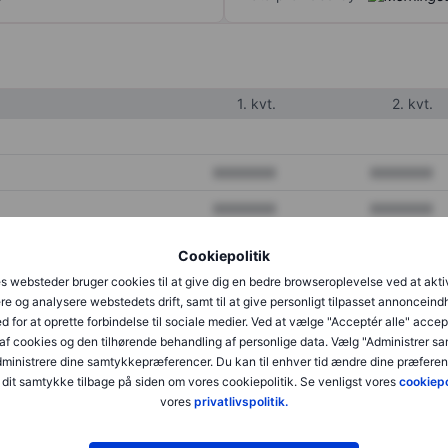
1. kvt.
2. kvt.
XXXXXXX
XXXXXXX
XXXXXXX
XXXXXXX
XXXXXXX
XXXXXXX
Cookiepolitik
s websteder bruger cookies til at give dig en bedre browseroplevelse ved at akti
re og analysere webstedets drift, samt til at give personligt tilpasset annonceind
XXXXXXX
XXXXXXX
d for at oprette forbindelse til sociale medier. Ved at vælge "Acceptér alle" accep
af cookies og den tilhørende behandling af personlige data. Vælg "Administrer s
XXXXXXX
XXXXXXX
administrere dine samtykkepræferencer. Du kan til enhver tid ændre dine præferenc
dit samtykke tilbage på siden om vores cookiepolitik. Se venligst vores
cookiepo
vores
privatlivspolitik.
XXXXXXX
XXXXXXX