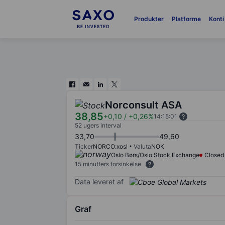
Produkter
Platforme
Konti
Norconsult ASA
38,85
+0,10
/
+0,26%
14:15:01
52 ugers interval
33,70
49,60
Ticker
NORCO:xosl
Valuta
NOK
Oslo Børs/Oslo Stock Exchange
Closed
15 minutters forsinkelse
Data leveret af
Graf
Chart