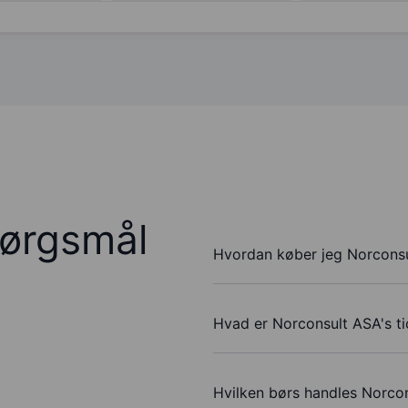
pørgsmål
Hvordan køber jeg Norconsu
Hvad er Norconsult ASA's t
Hvilken børs handles Norco