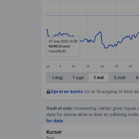
Line chart with 335 data points.
The chart has 1 X axis displaying categ
The chart has 1 Y axis displaying value
07-aug-2026 14:00
NORCO:xosl
Close
38,80
jul
9
10
13
14
15
16
End of interactive chart.
I dag
1 uge
1 md
3 mdr
6
Opret en konto
for at få adgang til flere 
Godt at vide:
Investering i aktier giver typisk
data for denne aktie er ikke en pålidelig indi
for data
.
Kurser
Bud