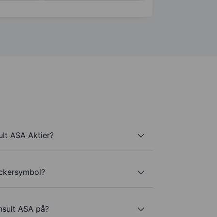
lt ASA Aktier?
ickersymbol?
nsult ASA på?