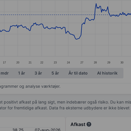
ories.
s. Data ranges from 35.95 to 39.73.
17
20
21
22
23
24
27
28
29
30
 mdr
1 år
3 år
5 år
År til dato
Al historik
diagrammer og analyse værktøjer.
 et positivt afkast på lang sigt, men indebærer også risiko. Du kan mist
kator for fremtidige afkast. Data fra eksterne udbydere er ikke bleve
Afkast
38,75
07-aug-2026