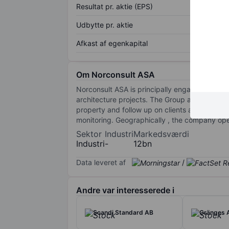
Resultat pr. aktie (EPS)
Udbytte pr. aktie
Afkast af egenkapital
Om Norconsult ASA
Norconsult ASA is principally engaged in the p
architecture projects. The Group also develops
property and follow up on clients all the wa
monitoring. Geographically , the company op
Sektor
Industri
Markedsværdi
Industri
-
12bn
Data leveret af
/
Andre var interesserede i
Scandi Standard AB
Gränges 