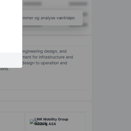
XXXXXXX
XXXXXXX
XXXXXXX
XXXXXXX
l flere diagrammer og analyse værktøjer.
XXXXXXX
XXXXXXX
al planning, engineering design, and
ility management for infrastructure and
engineering design to operation and
ions.
LINK Mobility Group
Holding ASA