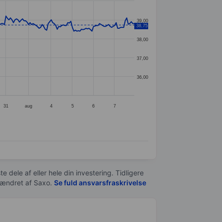
39,00
38,75
38,00
37,00
36,00
31
aug
4
5
6
7
e dele af eller hele din investering. Tidligere
t ændret af
Saxo
.
Se fuld ansvarsfraskrivelse